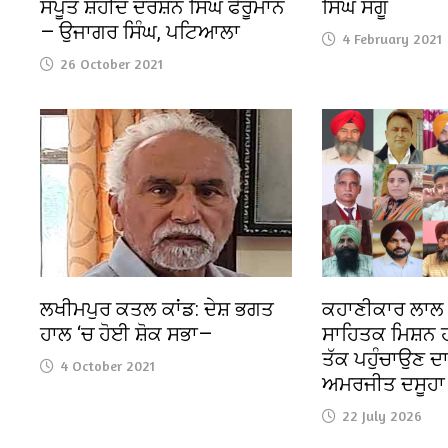
ਸਪੂਤ ਸ਼ਹੀਦ ਦਰਸ਼ਨ ਸਿੰਘ ਫੇਰੂਮਾਨ
ਸਿੰਘ ਸੱਗੂ
— ਉਜਾਗਰ ਸਿੰਘ, ਪਟਿਆਲਾ
4 February 2021
26 October 2021
ਲਖੀਮਪੁਰ ਕਤਲ ਕਾਂਡ: ਦੇਸ਼ ਭਗਤ
ਕਹਾਣੀਕਾਰ ਲਾਲ ਸ
ਹਾਲ ‘ਚ ਹੋਈ ਸ਼ੋਕ ਸਭਾ—
ਸਾਹਿਤਕ ਮਿਸ਼ਨ 
ਤੱਕ ਪਹੁੰਚਾਉਣ ਦ
4 October 2021
ਅਮਰਜੀਤ ਦਸੂਹਾ
22 July 2026