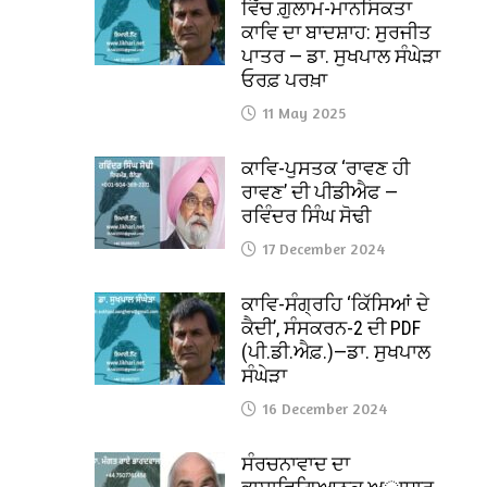
ਵਿੱਚ ਗ਼ੁਲਾਮ-ਮਾਨਸਿਕਤਾ
ਕਾਵਿ ਦਾ ਬਾਦਸ਼ਾਹ: ਸੁਰਜੀਤ
ਪਾਤਰ — ਡਾ. ਸੁਖਪਾਲ ਸੰਘੇੜਾ
ਓਰਫ਼ ਪਰਖ਼ਾ
11 May 2025
ਕਾਵਿ-ਪੁਸਤਕ ‘ਰਾਵਣ ਹੀ
ਰਾਵਣ’ ਦੀ ਪੀਡੀਐਫ —
ਰਵਿੰਦਰ ਸਿੰਘ ਸੋਢੀ
17 December 2024
ਕਾਵਿ-ਸੰਗ੍ਰਹਿ ‘ਕਿੱਸਿਆਂ ਦੇ
ਕੈਦੀ’, ਸੰਸਕਰਨ-2 ਦੀ PDF
(ਪੀ.ਡੀ.ਐਫ਼.)—ਡਾ. ਸੁਖਪਾਲ
ਸੰਘੇੜਾ
16 December 2024
ਸੰਰਚਨਾਵਾਦ ਦਾ