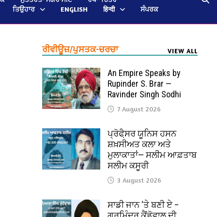
ਤਿਉਹਾਰ
ENGLISH
हिन्दी
ਸੰਪਰਕ
ਰੀਵੀਊਜ਼/ਪੁਸਤਕ-ਚਰਚਾ
VIEW ALL
An Empire Speaks by
Rupinder S. Brar —
Ravinder Singh Sodhi
7 August 2026
ਪ੍ਰੋਫੈ਼ਸਰ ਯੂਨਿਸ ਹਸਨ
ਸ਼ਖ਼ਸੀਅਤ ਕਲਾ ਅਤੇ
ਮੁਲਾਕਾਤਾਂ— ਸਲੀਮ ਆਫ਼ਤਾਬ
ਸਲੀਮ ਕਸੂਰੀ
3 August 2026
ਸਾਡੀ ਜਾਨ ‘ਤੇ ਬਣੀ ਏ –
ਗੁਰਮਿੰਦਰ ਕੈਂਡੋਵਾਲ ਦੀ