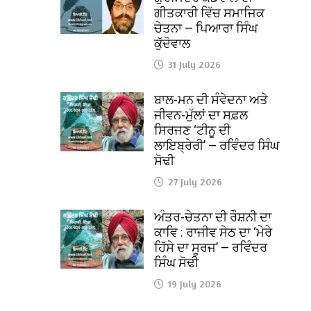
ਗੀਤਕਾਰੀ ਵਿੱਚ ਸਮਾਜਿਕ
ਚੇਤਨਾ — ਪਿਆਰਾ ਸਿੰਘ
ਕੁੱਦੋਵਾਲ
31 July 2026
ਬਾਲ-ਮਨ ਦੀ ਸੰਵੇਦਨਾ ਅਤੇ
ਜੀਵਨ-ਮੁੱਲਾਂ ਦਾ ਸਫ਼ਲ
ਸਿਰਜਣ ‘ਟੀਨੂ ਦੀ
ਲਾਇਬ੍ਰੇਰੀ’ — ਰਵਿੰਦਰ ਸਿੰਘ
ਸੋਢੀ
27 July 2026
ਅੰਤਰ-ਚੇਤਨਾ ਦੀ ਰੌਸ਼ਨੀ ਦਾ
ਕਾਵਿ : ਰਾਜੀਵ ਸੇਠ ਦਾ ‘ਮੇਰੇ
ਹਿੱਸੇ ਦਾ ਸੂਰਜ’ — ਰਵਿੰਦਰ
ਸਿੰਘ ਸੋਢੀ
19 July 2026