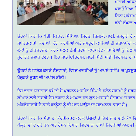
ਮਾਨਵੀ ਅਧਿਕਾ
ਪਵਾਉਂਦਿਆਂ ਕ
ਬਿਨਾਂ ਮੁਕੱਦ
ਡੱਕੀ ਰੱਖਣਾ 
ਉਹਨਾਂ ਕਿਹਾ ਕਿ ਖੇਤੀ, ਕਿਰਤ, ਸਿੱਖਿਆ, ਸਿਹਤ, ਬਿਜਲੀ, ਪਾਣੀ, ਜਮਹੂਰੀ ਹੱਕਾਂ 
ਸਾਹਿਤਕਾਰਾਂ, ਕਵੀਆਂ, ਰੰਗ ਕਰਮੀਆਂ ਅਤੇ ਜਮਹੂਰੀ ਕਾਮਿਆਂ ਦੀ ਜ਼ੁਬਾਨਬੰਦ
ਲੋਕਾਂ ਨੂੰ ਦਹਿਸ਼ਤਜ਼ਦਾ ਕਰਕੇ ਮੁਲਕ ਦੇਸੀ ਬਦੇਸ਼ੀ ਕਾਰਪੋਰੇਟ ਘਰਾਣਿਆਂ ਨੂੰ ਨਿਲ
ਮੂੰਹ ਤੋੜ ਜਵਾਬ ਦੇਣਗੇ। ਇਹ ਸਾਡੇ ਇਤਿਹਾਸ, ਸਾਡੀ ਮਿੱਟੀ ਸਾਡੀ ਵਿਰਾਸਤ ਦਾ 
ਉਹਨਾਂ ਨੇ ਵਿਸ਼ੇਸ਼ ਕਰਕੇ ਨੌਜਵਾਨਾਂ, ਵਿਦਿਆਰਥੀਆਂ ਨੂੰ ਆਪਣੇ ਭਵਿੱਖ ’ਚ ਖੂਬਸੂ
ਖੋਲ੍ਹਕੇ ਤੁਰਨ ਦੀ ਅਪੀਲ ਕੀਤੀ।
ਦੇਸ਼ ਭਗਤ ਯਾਦਗਾਰ ਕਮੇਟੀ ਦੇ ਪ੍ਰਧਾਨ ਅਜਮੇਰ ਸਿੰਘ ਨੇ ਸਟੈਨ ਸਵਾਮੀ ਨੂੰ ਸ਼ਰ
ਕੀਮਤਾਂ ਲਈ ਗ਼ਦਰੀ ਦੇਸ਼ ਭਗਤਾਂ ਨੇ ਆਪਣਾ ਸਭ ਕੁਝ ਆਜ਼ਾਦੀ ਸੰਗਰਾਮ ’ਚ ਵਾਰ
ਅੰਗਰੇਜ਼ਸ਼ਾਹੀ ਦੇ ਕਾਲ਼ੇ ਕਾਨੂੰਨਾਂ ਨੂੰ ਵੀ ਮਾਤ ਪਾਉਣ ਦਾ ਸ਼ਰਮਨਾਕ ਕਾਰਾ ਹੈ।
ਉਹਨਾਂ ਕਿਹਾ ਕਿ ਸੱਤਾ ਦਾ ਕੇਂਦਰੀਕਰਣ ਕਰਕੇ ਉਂਗਲਾਂ ਤੇ ਗਿਣੇ ਜਾਣ ਵਾਲੇ ਕੁੱਝ
ਖੁੱਲ੍ਹਾਂ ਵੀ ਦੇ ਰਹੇ ਹਨ ਅਤੇ ਰੌਸ਼ਨ ਦਿਮਾਗ ਵਿਦਵਾਨਾਂ ਦੀਆਂ ਜਿੰਦੜੀਆਂ ਨਾਲ ਵੀ