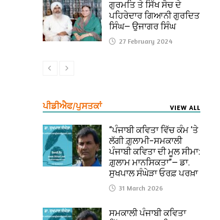
ਗੁਰਮਤਿ ਤੇ ਸਿੱਖ ਸੋਚ ਦੇ
ਪਹਿਰੇਦਾਰ ਗਿਆਨੀ ਗੁਰਦਿਤ
ਸਿੰਘ— ਉਜਾਗਰ ਸਿੰਘ
27 February 2024
ਪੀਡੀਐਫ/ਪੁਸਤਕਾਂ
VIEW ALL
“ਪੰਜਾਬੀ ਕਵਿਤਾ ਵਿੱਚ ਕੰਮ ‘ਤੇ
ਲੱਗੀ ਗ਼ੁਲਾਮੀ–ਸਮਕਾਲੀ
ਪੰਜਾਬੀ ਕਵਿਤਾ ਦੀ ਮੂਲ ਸੀਮਾ:
ਗ਼ੁਲਾਮ ਮਾਨਸਿਕਤਾ”— ਡਾ.
ਸੁਖਪਾਲ ਸੰਘੇੜਾ ਓਰਫ਼ ਪਰਖ਼ਾ
31 March 2026
ਸਮਕਾਲੀ ਪੰਜਾਬੀ ਕਵਿਤਾ