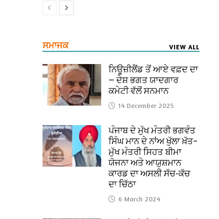
ਸਮਾਜਕ
VIEW ALL
ਨਿਊਜ਼ੀਲੈਂਡ ਤੋਂ ਆਏ ਵਫ਼ਦ ਦਾ
— ਦੇਸ਼ ਭਗਤ ਯਾਦਗਾਰ
ਕਮੇਟੀ ਵੱਲੋਂ ਸਨਮਾਨ
14 December 2025
ਪੰਜਾਬ ਦੇ ਮੁੱਖ ਮੰਤਰੀ ਭਗਵੰਤ
ਸਿੰਘ ਮਾਨ ਦੇ ਨਾਂਅ ਖੁੱਲਾ ਖ਼ੱਤ–
ਮੁੱਖ ਮੰਤਰੀ ਸਿਹਤ ਬੀਮਾ
ਯੋਜਨਾ ਅਤੇ ਆਯੁਸ਼ਮਾਨ
ਕਾਰਡ ਦਾ ਅਸਲੀ ਸੱਚ-ਕੱਚ
ਦਾ ਚਿੱਠਾ
6 March 2024