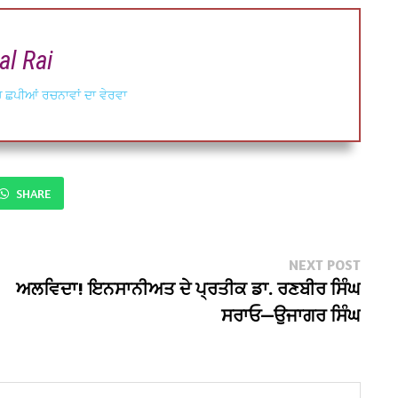
al Rai
ਚ ਛਪੀਆਂ ਰਚਨਾਵਾਂ ਦਾ ਵੇਰਵਾ
SHARE
Next
NEXT POST
post:
ਅਲਵਿਦਾ! ਇਨਸਾਨੀਅਤ ਦੇ ਪ੍ਰਤੀਕ ਡਾ. ਰਣਬੀਰ ਸਿੰਘ
ਸਰਾਓ—ਉਜਾਗਰ ਸਿੰਘ