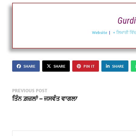
Gurdi
Website
|
+ ਲਿਖਾਰੀ ਵਿੱ
SHARE
SHARE
PIN IT
SHARE
Post
Previous
PREVIOUS POST
post:
ਤਿੰਨ ਗ਼ਜ਼ਲਾਂ – ਜਸਵੰਤ ਵਾਗਲਾ
navigation