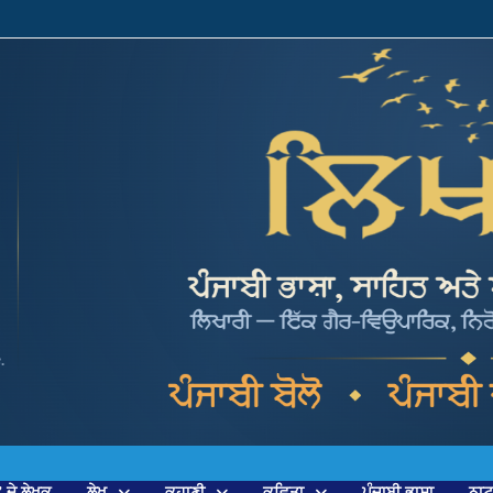
’ ਦੇ ਲੇਖਕ
ਲੇਖ
ਕਹਾਣੀ
ਕਵਿਤਾ
ਪੰਜਾਬੀ ਭਾਸ਼ਾ
ਨਾ