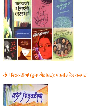
ਕੰਧਾਂ ਵਿਲਕਦੀਆਂ (ਦੂਜਾ ਐਡੀਸ਼ਨ): ਸੁਰਜੀਤ ਕੌਰ ਕਲਪਨਾ