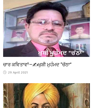
ਚਾਰ ਕਵਿਤਾਵਾਂ—✍️ਖੁਸ਼ੀ ਮੁਹੰਮਦ “ਚੱਠਾ”
29 April 2021