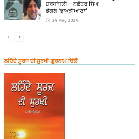
ਸ਼ਰਧਾਂਜਲੀ — ਨਛੱਤਰ ਸਿੰਘ
ਭੋਗਲ “ਭਾਖੜੀਆਣਾ”
24 May 2024
ਲਹਿੰਦੇ ਸੂਰਜ ਦੀ ਸੁਰਖੀ-ਗੁਰਨਾਮ ਢਿੱਲੋਂ