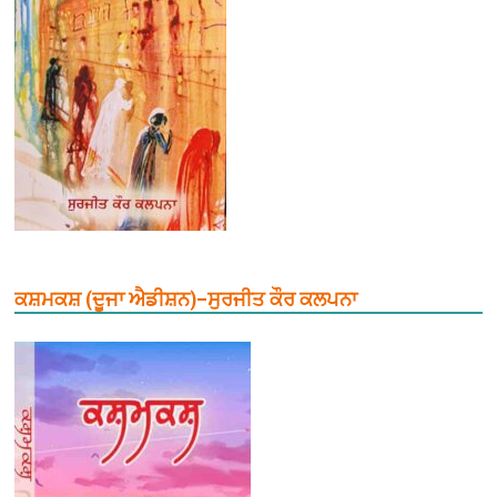
ਕਸ਼ਮਕਸ਼ (ਦੂਜਾ ਐਡੀਸ਼ਨ)–ਸੁਰਜੀਤ ਕੌਰ ਕਲਪਨਾ