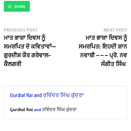
SHARE
Post
Previous
N
PREVIOUS POST
NEXT POST
post:
po
ਮਾਤ ਭਾਸ਼ਾ ਦਿਵਸ ਨੂੰ
ਮਾਤ ਭਾਸ਼ਾ ਦਿਵਸ ਨੂੰ
navigation
ਸਮਰਪਿਤ ਦੋ ਕਵਿਤਾਵਾਂ—
ਸਮਰਪਿਤ: ਇਹਦੀ ਸ਼ਾਨ
ਗੁਰਦੀਸ਼ ਕੌਰ ਗਰੇਵਾਲ-
ਨਵਾਬੀ – – – ਪ੍ਰੋ. ਨਵ
ਕੈਲਗਰੀ
ਸੰਗੀਤ ਸਿੰਘ
Gurdial Rai and ਰਵਿੰਦਰ ਸਿੰਘ ਕੁੰਦਰਾ
Gurdial Rai
ਰਵਿੰਦਰ ਸਿੰਘ ਕੁੰਦਰਾ
and