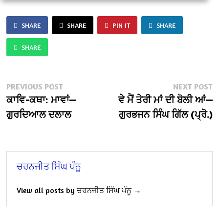
SHARE
SHARE
PIN IT
SHARE
SHARE
Post
Previous
N
PREVIOUS POST
NEXT POST
post:
po
ਕਾਵਿ-ਕਥਾ: ਮਾਵਾਂ—
ਵੇ ਮੈਂ ਤੇਰੀ ਮਾਂ ਦੀ ਬੋਲੀ ਆਂ—
navigation
ਗੁਰਦਿਆਲ ਦਲਾਲ
ਗੁਰਭਜਨ ਸਿੰਘ ਗਿੱਲ (ਪ੍ਰੋ.)
ਚਰਨਜੀਤ ਸਿੰਘ ਪੰਨੂ
View all posts by ਚਰਨਜੀਤ ਸਿੰਘ ਪੰਨੂ →