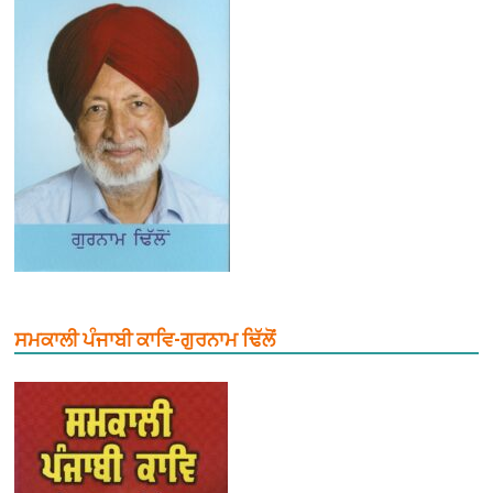
ਸਮਕਾਲੀ ਪੰਜਾਬੀ ਕਾਵਿ-ਗੁਰਨਾਮ ਢਿੱਲੋਂ