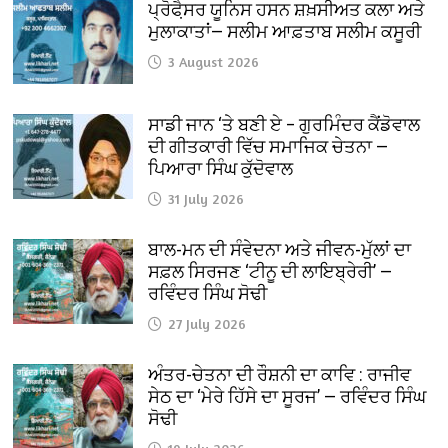
ਪ੍ਰੋਫੈ਼ਸਰ ਯੂਨਿਸ ਹਸਨ ਸ਼ਖ਼ਸੀਅਤ ਕਲਾ ਅਤੇ
ਮੁਲਾਕਾਤਾਂ— ਸਲੀਮ ਆਫ਼ਤਾਬ ਸਲੀਮ ਕਸੂਰੀ
3 August 2026
ਸਾਡੀ ਜਾਨ ‘ਤੇ ਬਣੀ ਏ – ਗੁਰਮਿੰਦਰ ਕੈਂਡੋਵਾਲ
ਦੀ ਗੀਤਕਾਰੀ ਵਿੱਚ ਸਮਾਜਿਕ ਚੇਤਨਾ —
ਪਿਆਰਾ ਸਿੰਘ ਕੁੱਦੋਵਾਲ
31 July 2026
ਬਾਲ-ਮਨ ਦੀ ਸੰਵੇਦਨਾ ਅਤੇ ਜੀਵਨ-ਮੁੱਲਾਂ ਦਾ
ਸਫ਼ਲ ਸਿਰਜਣ ‘ਟੀਨੂ ਦੀ ਲਾਇਬ੍ਰੇਰੀ’ —
ਰਵਿੰਦਰ ਸਿੰਘ ਸੋਢੀ
27 July 2026
ਅੰਤਰ-ਚੇਤਨਾ ਦੀ ਰੌਸ਼ਨੀ ਦਾ ਕਾਵਿ : ਰਾਜੀਵ
ਸੇਠ ਦਾ ‘ਮੇਰੇ ਹਿੱਸੇ ਦਾ ਸੂਰਜ’ — ਰਵਿੰਦਰ ਸਿੰਘ
ਸੋਢੀ