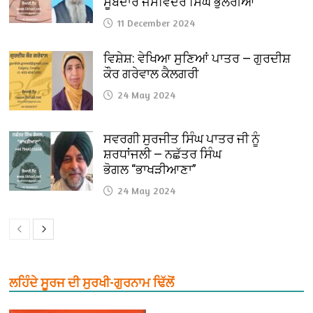
ਸੂਬੇਦਾਰ ਜਸਵਿੰਦਰ ਸਿੰਘ ਭੁਲੇਰੀਆ
11 December 2024
ਵਿਸ਼ੇਸ਼: ਵੇਖਿਆ ਸੁਣਿਆਂ ਪਾਤਰ — ਗੁਰਦੀਸ਼
ਕੌਰ ਗਰੇਵਾਲ ਕੈਲਗਰੀ
24 May 2024
ਸਵਰਗੀ ਸੁਰਜੀਤ ਸਿੰਘ ਪਾਤਰ ਜੀ ਨੂੰ
ਸ਼ਰਧਾਂਜਲੀ — ਨਛੱਤਰ ਸਿੰਘ
ਭੋਗਲ “ਭਾਖੜੀਆਣਾ”
24 May 2024
ਲਹਿੰਦੇ ਸੂਰਜ ਦੀ ਸੁਰਖੀ-ਗੁਰਨਾਮ ਢਿੱਲੋਂ