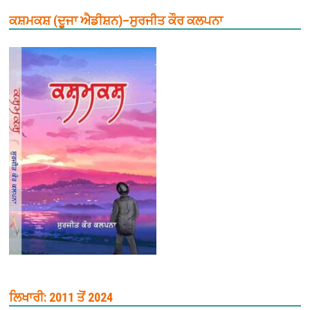
ਕਸ਼ਮਕਸ਼ (ਦੂਜਾ ਐਡੀਸ਼ਨ)–ਸੁਰਜੀਤ ਕੌਰ ਕਲਪਨਾ
ਲਿਖਾਰੀ: 2011 ਤੋਂ 2024