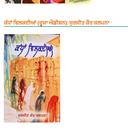
ਕੰਧਾਂ ਵਿਲਕਦੀਆਂ (ਦੂਜਾ ਐਡੀਸ਼ਨ): ਸੁਰਜੀਤ ਕੌਰ ਕਲਪਨਾ