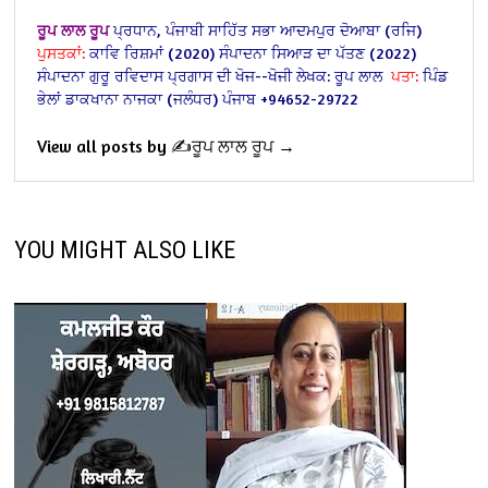
ਰੂਪ ਲਾਲ ਰੂਪ
ਪ੍ਰਧਾਨ,
ਪੰਜਾਬੀ ਸਾਹਿੱਤ ਸਭਾ ਆਦਮਪੁਰ ਦੋਆਬਾ (ਰਜਿ)
ਪੁਸਤਕਾਂ:
ਕਾਵਿ ਰਿਸ਼ਮਾਂ (2020) ਸੰਪਾਦਨਾ
ਸਿਆੜ ਦਾ ਪੱਤਣ (2022)
ਸੰਪਾਦਨਾ ਗੁਰੂ ਰਵਿਦਾਸ ਪ੍ਰਗਾਸ ਦੀ ਖੋਜ--ਖੋਜੀ ਲੇਖਕ: ਰੂਪ ਲਾਲ
ਪਤਾ:
ਪਿੰਡ
ਭੇਲਾਂ ਡਾਕਖਾਨਾ ਨਾਜਕਾ
(ਜਲੰਧਰ) ਪੰਜਾਬ
+94652-29722
View all posts by ✍️ਰੂਪ ਲਾਲ ਰੂਪ →
YOU MIGHT ALSO LIKE