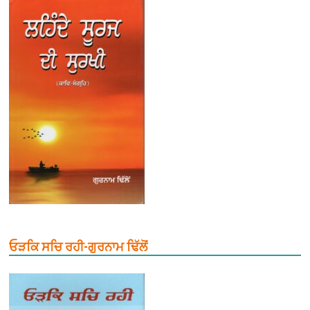
ਓੜਕਿ ਸਚਿ ਰਹੀ-ਗੁਰਨਾਮ ਢਿੱਲੋਂ