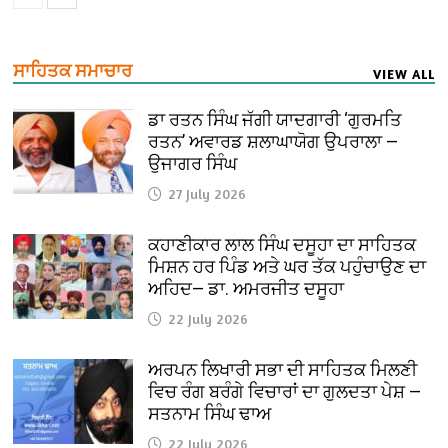
ਸਾਹਿਤਕ ਸਮਾਚਾਰ
VIEW ALL
ਡਾ ਰਤਨ ਸਿੰਘ ਜੱਗੀ ਯਾਦਗਾਰੀ ‘ਗੁਰਮਤਿ
ਰਤਨ’ ਅਵਾਰਡ ਸ਼ਲਾਘਾਯੋਗ ਉਪਰਾਲਾ —
ਉਜਾਗਰ ਸਿੰਘ
27 July 2026
ਕਹਾਣੀਕਾਰ ਲਾਲ ਸਿੰਘ ਦਸੂਹਾ ਦਾ ਸਾਹਿਤਕ
ਮਿਸ਼ਨ ਹਰ ਪਿੰਡ ਅਤੇ ਘਰ ਤੱਕ ਪਹੁੰਚਾਉਣ ਦਾ
ਅਹਿਦ— ਡਾ. ਅਮਰਜੀਤ ਦਸੂਹਾ
22 July 2026
ਅਰਪਨ ਲਿਖਾਰੀ ਸਭਾ ਦੀ ਸਾਹਿਤਕ ਮਿਲਣੀ
ਵਿਚ ਰੰਗ ਬਰੰਗੇ ਵਿਚਾਰਾਂ ਦਾ ਗੁਲਦਤਾ ਪੇਸ਼ —
ਸਤਨਾਮ ਸਿੰਘ ਢਾਅ
22 July 2026