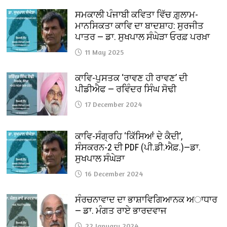
ਸਮਕਾਲੀ ਪੰਜਾਬੀ ਕਵਿਤਾ ਵਿੱਚ ਗ਼ੁਲਾਮ-
ਮਾਨਸਿਕਤਾ ਕਾਵਿ ਦਾ ਬਾਦਸ਼ਾਹ: ਸੁਰਜੀਤ
ਪਾਤਰ — ਡਾ. ਸੁਖਪਾਲ ਸੰਘੇੜਾ ਓਰਫ਼ ਪਰਖ਼ਾ
11 May 2025
ਕਾਵਿ-ਪੁਸਤਕ ‘ਰਾਵਣ ਹੀ ਰਾਵਣ’ ਦੀ
ਪੀਡੀਐਫ — ਰਵਿੰਦਰ ਸਿੰਘ ਸੋਢੀ
17 December 2024
ਕਾਵਿ-ਸੰਗ੍ਰਹਿ ‘ਕਿੱਸਿਆਂ ਦੇ ਕੈਦੀ’,
ਸੰਸਕਰਨ-2 ਦੀ PDF (ਪੀ.ਡੀ.ਐਫ਼.)—ਡਾ.
ਸੁਖਪਾਲ ਸੰਘੇੜਾ
16 December 2024
ਸੰਰਚਨਾਵਾਦ ਦਾ ਭਾਸ਼ਾਵਿਗਿਆਨਕ ਅਾਧਾਰ
— ਡਾ. ਮੰਗਤ ਰਾਏ ਭਾਰਦਵਾਜ
22 January 2024