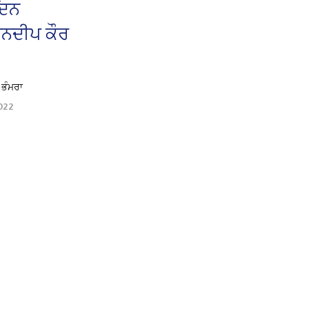
ਦਿਨ
ਦੀਪ ਕੌਰ
 ਭੰਮਰਾ
022