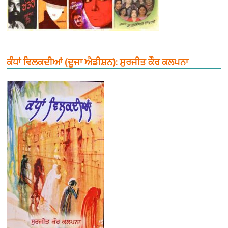
ਕੰਧਾਂ ਵਿਲਕਦੀਆਂ (ਦੂਜਾ ਐਡੀਸ਼ਨ): ਸੁਰਜੀਤ ਕੌਰ ਕਲਪਨਾ