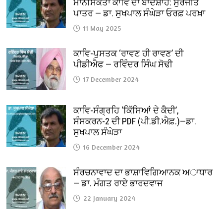
ਮਾਨਸਿਕਤਾ ਕਾਵਿ ਦਾ ਬਾਦਸ਼ਾਹ: ਸੁਰਜੀਤ
ਪਾਤਰ — ਡਾ. ਸੁਖਪਾਲ ਸੰਘੇੜਾ ਓਰਫ਼ ਪਰਖ਼ਾ
11 May 2025
ਕਾਵਿ-ਪੁਸਤਕ ‘ਰਾਵਣ ਹੀ ਰਾਵਣ’ ਦੀ
ਪੀਡੀਐਫ — ਰਵਿੰਦਰ ਸਿੰਘ ਸੋਢੀ
17 December 2024
ਕਾਵਿ-ਸੰਗ੍ਰਹਿ ‘ਕਿੱਸਿਆਂ ਦੇ ਕੈਦੀ’,
ਸੰਸਕਰਨ-2 ਦੀ PDF (ਪੀ.ਡੀ.ਐਫ਼.)—ਡਾ.
ਸੁਖਪਾਲ ਸੰਘੇੜਾ
16 December 2024
ਸੰਰਚਨਾਵਾਦ ਦਾ ਭਾਸ਼ਾਵਿਗਿਆਨਕ ਅਾਧਾਰ
— ਡਾ. ਮੰਗਤ ਰਾਏ ਭਾਰਦਵਾਜ
22 January 2024