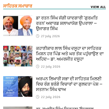
ਸਾਹਿਤਕ ਸਮਾਚਾਰ
VIEW ALL
ਡਾ ਰਤਨ ਸਿੰਘ ਜੱਗੀ ਯਾਦਗਾਰੀ ‘ਗੁਰਮਤਿ
ਰਤਨ’ ਅਵਾਰਡ ਸ਼ਲਾਘਾਯੋਗ ਉਪਰਾਲਾ —
ਉਜਾਗਰ ਸਿੰਘ
27 July 2026
ਕਹਾਣੀਕਾਰ ਲਾਲ ਸਿੰਘ ਦਸੂਹਾ ਦਾ ਸਾਹਿਤਕ
ਮਿਸ਼ਨ ਹਰ ਪਿੰਡ ਅਤੇ ਘਰ ਤੱਕ ਪਹੁੰਚਾਉਣ ਦਾ
ਅਹਿਦ— ਡਾ. ਅਮਰਜੀਤ ਦਸੂਹਾ
22 July 2026
ਅਰਪਨ ਲਿਖਾਰੀ ਸਭਾ ਦੀ ਸਾਹਿਤਕ ਮਿਲਣੀ
ਵਿਚ ਰੰਗ ਬਰੰਗੇ ਵਿਚਾਰਾਂ ਦਾ ਗੁਲਦਤਾ ਪੇਸ਼ —
ਸਤਨਾਮ ਸਿੰਘ ਢਾਅ
22 July 2026