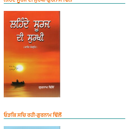
ਓੜਕਿ ਸਚਿ ਰਹੀ-ਗੁਰਨਾਮ ਢਿੱਲੋਂ