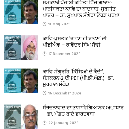
ਸਮਕਾਲੀ ਪੰਜਾਬੀ ਕਵਿਤਾ ਵਿੱਚ ਗ਼ੁਲਾਮ-
ਮਾਨਸਿਕਤਾ ਕਾਵਿ ਦਾ ਬਾਦਸ਼ਾਹ: ਸੁਰਜੀਤ
ਪਾਤਰ — ਡਾ. ਸੁਖਪਾਲ ਸੰਘੇੜਾ ਓਰਫ਼ ਪਰਖ਼ਾ
11 May 2025
ਕਾਵਿ-ਪੁਸਤਕ ‘ਰਾਵਣ ਹੀ ਰਾਵਣ’ ਦੀ
ਪੀਡੀਐਫ — ਰਵਿੰਦਰ ਸਿੰਘ ਸੋਢੀ
17 December 2024
ਕਾਵਿ-ਸੰਗ੍ਰਹਿ ‘ਕਿੱਸਿਆਂ ਦੇ ਕੈਦੀ’,
ਸੰਸਕਰਨ-2 ਦੀ PDF (ਪੀ.ਡੀ.ਐਫ਼.)—ਡਾ.
ਸੁਖਪਾਲ ਸੰਘੇੜਾ
16 December 2024
ਸੰਰਚਨਾਵਾਦ ਦਾ ਭਾਸ਼ਾਵਿਗਿਆਨਕ ਅਾਧਾਰ
— ਡਾ. ਮੰਗਤ ਰਾਏ ਭਾਰਦਵਾਜ
22 January 2024