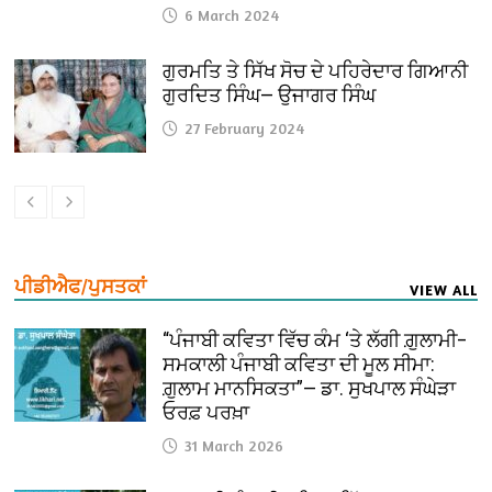
6 March 2024
ਗੁਰਮਤਿ ਤੇ ਸਿੱਖ ਸੋਚ ਦੇ ਪਹਿਰੇਦਾਰ ਗਿਆਨੀ
ਗੁਰਦਿਤ ਸਿੰਘ— ਉਜਾਗਰ ਸਿੰਘ
27 February 2024
ਪੀਡੀਐਫ/ਪੁਸਤਕਾਂ
VIEW ALL
“ਪੰਜਾਬੀ ਕਵਿਤਾ ਵਿੱਚ ਕੰਮ ‘ਤੇ ਲੱਗੀ ਗ਼ੁਲਾਮੀ–
ਸਮਕਾਲੀ ਪੰਜਾਬੀ ਕਵਿਤਾ ਦੀ ਮੂਲ ਸੀਮਾ:
ਗ਼ੁਲਾਮ ਮਾਨਸਿਕਤਾ”— ਡਾ. ਸੁਖਪਾਲ ਸੰਘੇੜਾ
ਓਰਫ਼ ਪਰਖ਼ਾ
31 March 2026