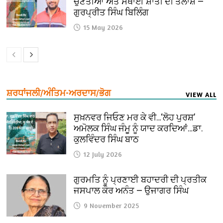
ਚੁਣੌਤੀਆਂ ਅਤੇ ਸਥਾਈ ਸ਼ਾਂਤੀ ਦੀ ਤਲਾਸ਼ —
ਗੁਰਪ੍ਰੀਤ ਸਿੰਘ ਬਿਲਿੰਗ
15 May 2026
ਸ਼ਰਧਾਂਜਲੀ/ਅੰਤਿਮ-ਅਰਦਾਸ/ਭੋਗ
VIEW ALL
ਸੁਖ਼ਨਵਰ ਜਿਓਣ ਮਰ ਕੇ ਵੀ…‘ਲੋਹ ਪੁਰਸ਼’
ਅਮੋਲਕ ਸਿੰਘ ਜੰਮੂ ਨੂੰ ਯਾਦ ਕਰਦਿਆਂ…ਡਾ.
ਕੁਲਵਿੰਦਰ ਸਿੰਘ ਬਾਠ
12 July 2026
ਗੁਰਮਤਿ ਨੂੰ ਪ੍ਰਣਾਈ ਬਹਾਦਰੀ ਦੀ ਪ੍ਰਤੀਕ
ਜਸਪਾਲ ਕੌਰ ਅਨੰਤ — ਉਜਾਗਰ ਸਿੰਘ
9 November 2025