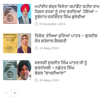
ਮਹਾਂਵੀਰ ਚੱਕ੍ਰ ਵਿਜੇਤਾ ਕਮਾਂਡੈਂਟ ਸ਼ਹੀਦ ਰਾਮ
ਕਿਸ਼ਨ ਵਧਵਾ ਨੂੰ ਯਾਦ ਕਰਦਿਆਂ ਹੋਇਆਂ —
ਸੂਬੇਦਾਰ ਜਸਵਿੰਦਰ ਸਿੰਘ ਭੁਲੇਰੀਆ
11 December 2024
ਵਿਸ਼ੇਸ਼: ਵੇਖਿਆ ਸੁਣਿਆਂ ਪਾਤਰ — ਗੁਰਦੀਸ਼
ਕੌਰ ਗਰੇਵਾਲ ਕੈਲਗਰੀ
24 May 2024
ਸਵਰਗੀ ਸੁਰਜੀਤ ਸਿੰਘ ਪਾਤਰ ਜੀ ਨੂੰ
ਸ਼ਰਧਾਂਜਲੀ — ਨਛੱਤਰ ਸਿੰਘ
ਭੋਗਲ “ਭਾਖੜੀਆਣਾ”
24 May 2024