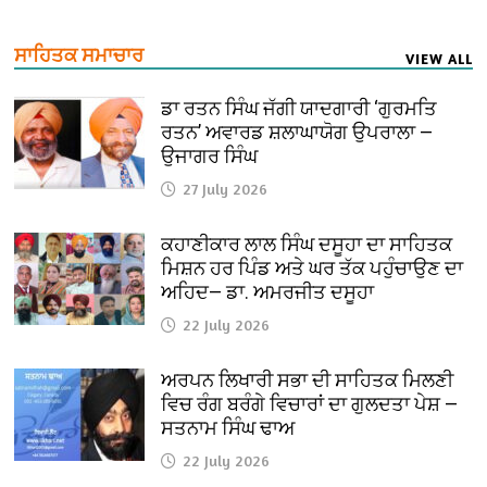
ਸਾਹਿਤਕ ਸਮਾਚਾਰ
VIEW ALL
ਡਾ ਰਤਨ ਸਿੰਘ ਜੱਗੀ ਯਾਦਗਾਰੀ ‘ਗੁਰਮਤਿ
ਰਤਨ’ ਅਵਾਰਡ ਸ਼ਲਾਘਾਯੋਗ ਉਪਰਾਲਾ —
ਉਜਾਗਰ ਸਿੰਘ
27 July 2026
ਕਹਾਣੀਕਾਰ ਲਾਲ ਸਿੰਘ ਦਸੂਹਾ ਦਾ ਸਾਹਿਤਕ
ਮਿਸ਼ਨ ਹਰ ਪਿੰਡ ਅਤੇ ਘਰ ਤੱਕ ਪਹੁੰਚਾਉਣ ਦਾ
ਅਹਿਦ— ਡਾ. ਅਮਰਜੀਤ ਦਸੂਹਾ
22 July 2026
ਅਰਪਨ ਲਿਖਾਰੀ ਸਭਾ ਦੀ ਸਾਹਿਤਕ ਮਿਲਣੀ
ਵਿਚ ਰੰਗ ਬਰੰਗੇ ਵਿਚਾਰਾਂ ਦਾ ਗੁਲਦਤਾ ਪੇਸ਼ —
ਸਤਨਾਮ ਸਿੰਘ ਢਾਅ
22 July 2026