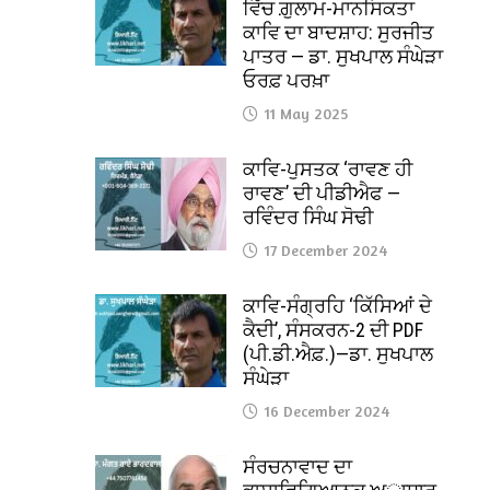
ਵਿੱਚ ਗ਼ੁਲਾਮ-ਮਾਨਸਿਕਤਾ
ਕਾਵਿ ਦਾ ਬਾਦਸ਼ਾਹ: ਸੁਰਜੀਤ
ਪਾਤਰ — ਡਾ. ਸੁਖਪਾਲ ਸੰਘੇੜਾ
ਓਰਫ਼ ਪਰਖ਼ਾ
11 May 2025
ਕਾਵਿ-ਪੁਸਤਕ ‘ਰਾਵਣ ਹੀ
ਰਾਵਣ’ ਦੀ ਪੀਡੀਐਫ —
ਰਵਿੰਦਰ ਸਿੰਘ ਸੋਢੀ
17 December 2024
ਕਾਵਿ-ਸੰਗ੍ਰਹਿ ‘ਕਿੱਸਿਆਂ ਦੇ
ਕੈਦੀ’, ਸੰਸਕਰਨ-2 ਦੀ PDF
(ਪੀ.ਡੀ.ਐਫ਼.)—ਡਾ. ਸੁਖਪਾਲ
ਸੰਘੇੜਾ
16 December 2024
ਸੰਰਚਨਾਵਾਦ ਦਾ