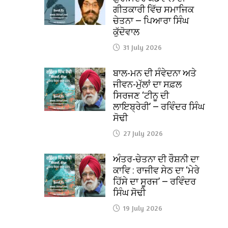
ਗੀਤਕਾਰੀ ਵਿੱਚ ਸਮਾਜਿਕ
ਚੇਤਨਾ — ਪਿਆਰਾ ਸਿੰਘ
ਕੁੱਦੋਵਾਲ
31 July 2026
ਬਾਲ-ਮਨ ਦੀ ਸੰਵੇਦਨਾ ਅਤੇ
ਜੀਵਨ-ਮੁੱਲਾਂ ਦਾ ਸਫ਼ਲ
ਸਿਰਜਣ ‘ਟੀਨੂ ਦੀ
ਲਾਇਬ੍ਰੇਰੀ’ — ਰਵਿੰਦਰ ਸਿੰਘ
ਸੋਢੀ
27 July 2026
ਅੰਤਰ-ਚੇਤਨਾ ਦੀ ਰੌਸ਼ਨੀ ਦਾ
ਕਾਵਿ : ਰਾਜੀਵ ਸੇਠ ਦਾ ‘ਮੇਰੇ
ਹਿੱਸੇ ਦਾ ਸੂਰਜ’ — ਰਵਿੰਦਰ
ਸਿੰਘ ਸੋਢੀ
19 July 2026