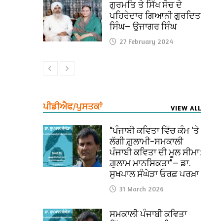
ਗੁਰਮਤਿ ਤੇ ਸਿੱਖ ਸੋਚ ਦੇ
ਪਹਿਰੇਦਾਰ ਗਿਆਨੀ ਗੁਰਦਿਤ
ਸਿੰਘ— ਉਜਾਗਰ ਸਿੰਘ
27 February 2024
ਪੀਡੀਐਫ/ਪੁਸਤਕਾਂ
VIEW ALL
“ਪੰਜਾਬੀ ਕਵਿਤਾ ਵਿੱਚ ਕੰਮ ‘ਤੇ
ਲੱਗੀ ਗ਼ੁਲਾਮੀ–ਸਮਕਾਲੀ
ਪੰਜਾਬੀ ਕਵਿਤਾ ਦੀ ਮੂਲ ਸੀਮਾ:
ਗ਼ੁਲਾਮ ਮਾਨਸਿਕਤਾ”— ਡਾ.
ਸੁਖਪਾਲ ਸੰਘੇੜਾ ਓਰਫ਼ ਪਰਖ਼ਾ
31 March 2026
ਸਮਕਾਲੀ ਪੰਜਾਬੀ ਕਵਿਤਾ