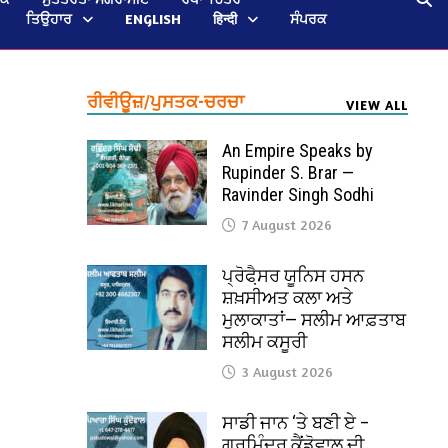
ਤਿਉਹਾਰ
ENGLISH
हिन्दी
ਸੰਪਰਕ
ਰੀਵੀਊਜ਼/ਪੁਸਤਕ-ਚਰਚਾ
VIEW ALL
An Empire Speaks by
Rupinder S. Brar —
Ravinder Singh Sodhi
7 August 2026
ਪ੍ਰੋਫੈ਼ਸਰ ਯੂਨਿਸ ਹਸਨ
ਸ਼ਖ਼ਸੀਅਤ ਕਲਾ ਅਤੇ
ਮੁਲਾਕਾਤਾਂ— ਸਲੀਮ ਆਫ਼ਤਾਬ
ਸਲੀਮ ਕਸੂਰੀ
3 August 2026
ਸਾਡੀ ਜਾਨ ‘ਤੇ ਬਣੀ ਏ –
ਗੁਰਮਿੰਦਰ ਕੈਂਡੋਵਾਲ ਦੀ