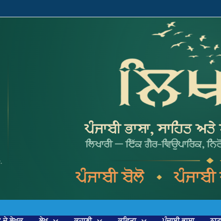
’ ਦੇ ਲੇਖਕ
ਲੇਖ
ਕਹਾਣੀ
ਕਵਿਤਾ
ਪੰਜਾਬੀ ਭਾਸ਼ਾ
ਨਾ