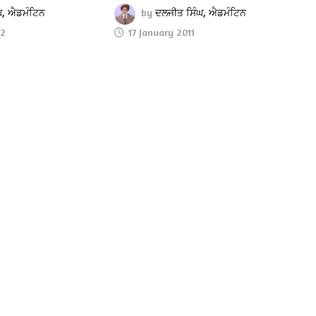
ਘ, ਐਡਮੰਟਿਨ
by
ਦਲਜੀਤ ਸਿੰਘ, ਐਡਮੰਟਿਨ
22
17 January 2011