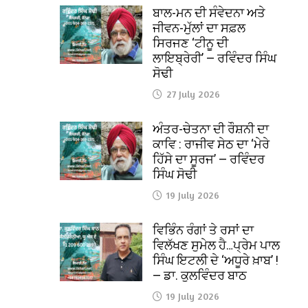
ਬਾਲ-ਮਨ ਦੀ ਸੰਵੇਦਨਾ ਅਤੇ
ਜੀਵਨ-ਮੁੱਲਾਂ ਦਾ ਸਫ਼ਲ
ਸਿਰਜਣ ‘ਟੀਨੂ ਦੀ
ਲਾਇਬ੍ਰੇਰੀ’ — ਰਵਿੰਦਰ ਸਿੰਘ
ਸੋਢੀ
27 July 2026
ਅੰਤਰ-ਚੇਤਨਾ ਦੀ ਰੌਸ਼ਨੀ ਦਾ
ਕਾਵਿ : ਰਾਜੀਵ ਸੇਠ ਦਾ ‘ਮੇਰੇ
ਹਿੱਸੇ ਦਾ ਸੂਰਜ’ — ਰਵਿੰਦਰ
ਸਿੰਘ ਸੋਢੀ
19 July 2026
ਵਿਭਿੰਨ ਰੰਗਾਂ ਤੇ ਰਸਾਂ ਦਾ
ਵਿਲੱਖਣ ਸੁਮੇਲ ਹੈ…ਪ੍ਰੇਮ ਪਾਲ
ਸਿੰਘ ਇਟਲੀ ਦੇ ‘ਅਧੂਰੇ ਖ਼ਾਬ’ !
— ਡਾ. ਕੁਲਵਿੰਦਰ ਬਾਠ
19 July 2026