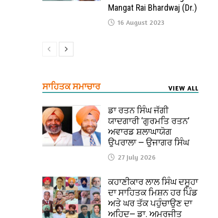
Mangat Rai Bhardwaj (Dr.)
16 August 2023
ਸਾਹਿਤਕ ਸਮਾਚਾਰ
VIEW ALL
ਡਾ ਰਤਨ ਸਿੰਘ ਜੱਗੀ
ਯਾਦਗਾਰੀ ‘ਗੁਰਮਤਿ ਰਤਨ’
ਅਵਾਰਡ ਸ਼ਲਾਘਾਯੋਗ
ਉਪਰਾਲਾ — ਉਜਾਗਰ ਸਿੰਘ
27 July 2026
ਕਹਾਣੀਕਾਰ ਲਾਲ ਸਿੰਘ ਦਸੂਹਾ
ਦਾ ਸਾਹਿਤਕ ਮਿਸ਼ਨ ਹਰ ਪਿੰਡ
ਅਤੇ ਘਰ ਤੱਕ ਪਹੁੰਚਾਉਣ ਦਾ
ਅਹਿਦ— ਡਾ. ਅਮਰਜੀਤ