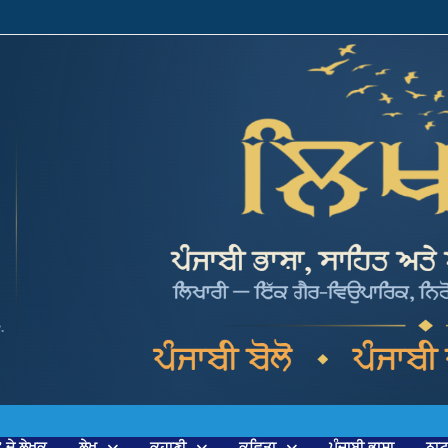
’ ਦੇ ਲੇਖਕ
ਲੇਖ
ਕਹਾਣੀ
ਕਵਿਤਾ
ਪੰਜਾਬੀ ਭਾਸ਼ਾ
ਨਾ