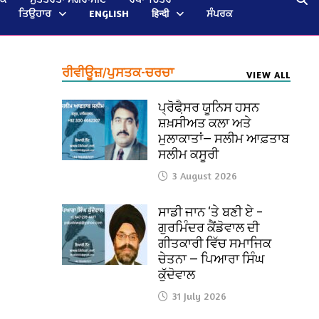
ਤਿਉਹਾਰ
ENGLISH
हिन्दी
ਸੰਪਰਕ
ਰੀਵੀਊਜ਼/ਪੁਸਤਕ-ਚਰਚਾ
VIEW ALL
ਪ੍ਰੋਫੈ਼ਸਰ ਯੂਨਿਸ ਹਸਨ
ਸ਼ਖ਼ਸੀਅਤ ਕਲਾ ਅਤੇ
ਮੁਲਾਕਾਤਾਂ— ਸਲੀਮ ਆਫ਼ਤਾਬ
ਸਲੀਮ ਕਸੂਰੀ
3 August 2026
ਸਾਡੀ ਜਾਨ ‘ਤੇ ਬਣੀ ਏ –
ਗੁਰਮਿੰਦਰ ਕੈਂਡੋਵਾਲ ਦੀ
ਗੀਤਕਾਰੀ ਵਿੱਚ ਸਮਾਜਿਕ
ਚੇਤਨਾ — ਪਿਆਰਾ ਸਿੰਘ
ਕੁੱਦੋਵਾਲ
31 July 2026