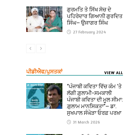
ਗੁਰਮਤਿ ਤੇ ਸਿੱਖ ਸੋਚ ਦੇ
ਪਹਿਰੇਦਾਰ ਗਿਆਨੀ ਗੁਰਦਿਤ
ਸਿੰਘ— ਉਜਾਗਰ ਸਿੰਘ
27 February 2024
ਪੀਡੀਐਫ/ਪੁਸਤਕਾਂ
VIEW ALL
“ਪੰਜਾਬੀ ਕਵਿਤਾ ਵਿੱਚ ਕੰਮ ‘ਤੇ
ਲੱਗੀ ਗ਼ੁਲਾਮੀ–ਸਮਕਾਲੀ
ਪੰਜਾਬੀ ਕਵਿਤਾ ਦੀ ਮੂਲ ਸੀਮਾ:
ਗ਼ੁਲਾਮ ਮਾਨਸਿਕਤਾ”— ਡਾ.
ਸੁਖਪਾਲ ਸੰਘੇੜਾ ਓਰਫ਼ ਪਰਖ਼ਾ
31 March 2026