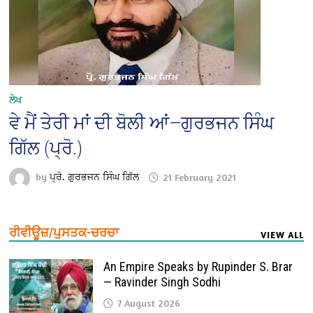
ਲੇਖ
ਵੇ ਮੈਂ ਤੇਰੀ ਮਾਂ ਦੀ ਬੋਲੀ ਆਂ—ਗੁਰਭਜਨ ਸਿੰਘ
ਗਿੱਲ (ਪ੍ਰੋ.)
by
ਪ੍ਰੋ. ਗੁਰਭਜਨ ਸਿੰਘ ਗਿੱਲ
21 February 2021
ਰੀਵੀਊਜ਼/ਪੁਸਤਕ-ਚਰਚਾ
VIEW ALL
An Empire Speaks by Rupinder S. Brar
— Ravinder Singh Sodhi
7 August 2026