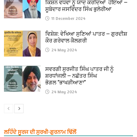
ਕਿਸ਼ਨ ਵਧਵਾ ਨੂੰ ਯਾਦ ਕਰਦਿਆਂ ਹੋਇਆਂ —
ਸੂਬੇਦਾਰ ਜਸਵਿੰਦਰ ਸਿੰਘ ਭੁਲੇਰੀਆ
11 December 2024
ਵਿਸ਼ੇਸ਼: ਵੇਖਿਆ ਸੁਣਿਆਂ ਪਾਤਰ — ਗੁਰਦੀਸ਼
ਕੌਰ ਗਰੇਵਾਲ ਕੈਲਗਰੀ
24 May 2024
ਸਵਰਗੀ ਸੁਰਜੀਤ ਸਿੰਘ ਪਾਤਰ ਜੀ ਨੂੰ
ਸ਼ਰਧਾਂਜਲੀ — ਨਛੱਤਰ ਸਿੰਘ
ਭੋਗਲ “ਭਾਖੜੀਆਣਾ”
24 May 2024
ਲਹਿੰਦੇ ਸੂਰਜ ਦੀ ਸੁਰਖੀ-ਗੁਰਨਾਮ ਢਿੱਲੋਂ