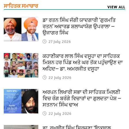
ਸਾਹਿਤਕ ਸਮਾਚਾਰ
VIEW ALL
ਡਾ ਰਤਨ ਸਿੰਘ ਜੱਗੀ ਯਾਦਗਾਰੀ ‘ਗੁਰਮਤਿ
ਰਤਨ’ ਅਵਾਰਡ ਸ਼ਲਾਘਾਯੋਗ ਉਪਰਾਲਾ —
ਉਜਾਗਰ ਸਿੰਘ
27 July 2026
ਕਹਾਣੀਕਾਰ ਲਾਲ ਸਿੰਘ ਦਸੂਹਾ ਦਾ ਸਾਹਿਤਕ
ਮਿਸ਼ਨ ਹਰ ਪਿੰਡ ਅਤੇ ਘਰ ਤੱਕ ਪਹੁੰਚਾਉਣ ਦਾ
ਅਹਿਦ— ਡਾ. ਅਮਰਜੀਤ ਦਸੂਹਾ
22 July 2026
ਅਰਪਨ ਲਿਖਾਰੀ ਸਭਾ ਦੀ ਸਾਹਿਤਕ ਮਿਲਣੀ
ਵਿਚ ਰੰਗ ਬਰੰਗੇ ਵਿਚਾਰਾਂ ਦਾ ਗੁਲਦਤਾ ਪੇਸ਼ —
ਸਤਨਾਮ ਸਿੰਘ ਢਾਅ
22 July 2026
ਡਾ. ਰਘਬੀਰ ਸਿੰਘ ਸਿਰਜਣਾ ‘ਇਕਬਾਲ