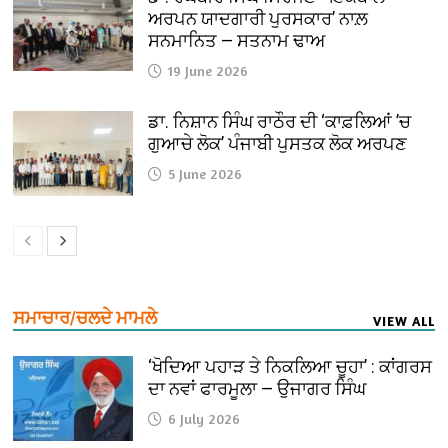
ਅਰਪਨ ਯਾਦਗਾਰੀ ਪੁਰਸਕਾਰ’ ਨਾਲ਼
ਸਨਮਾਨਿਤ — ਸਤਨਾਮ ਢਾਅ
19 June 2026
ਡਾ. ਨਿਸ਼ਾਨ ਸਿੰਘ ਰਾਠੌਰ ਦੀ ‘ਕਾਫ਼ਲਿਆਂ ’ਚ
ਗੁਆਚੇ ਲੋਕ’ ਪੰਜਾਬੀ ਪੁਸਤਕ ਲੋਕ ਅਰਪਣ
5 June 2026
ਸਮਾਚਾਰ/ਚਲਦੇ ਮਾਮਲੇ
VIEW ALL
‘ਖੋਦਿਆ ਪਹਾੜ ਤੇ ਨਿਕਲਿਆ ਚੂਹਾ’ : ਕਾਂਗਰਸ
ਦਾ ਨਵਾਂ ਫਾਰਮੂਲਾ — ਉਜਾਗਰ ਸਿੰਘ
6 July 2026