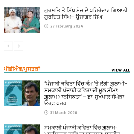
ਗੁਰਮਤਿ ਤੇ ਸਿੱਖ ਸੋਚ ਦੇ ਪਹਿਰੇਦਾਰ ਗਿਆਨੀ
ਗੁਰਦਿਤ ਸਿੰਘ— ਉਜਾਗਰ ਸਿੰਘ
27 February 2024
ਪੀਡੀਐਫ/ਪੁਸਤਕਾਂ
VIEW ALL
“ਪੰਜਾਬੀ ਕਵਿਤਾ ਵਿੱਚ ਕੰਮ ‘ਤੇ ਲੱਗੀ ਗ਼ੁਲਾਮੀ–
ਸਮਕਾਲੀ ਪੰਜਾਬੀ ਕਵਿਤਾ ਦੀ ਮੂਲ ਸੀਮਾ:
ਗ਼ੁਲਾਮ ਮਾਨਸਿਕਤਾ”— ਡਾ. ਸੁਖਪਾਲ ਸੰਘੇੜਾ
ਓਰਫ਼ ਪਰਖ਼ਾ
31 March 2026
ਸਮਕਾਲੀ ਪੰਜਾਬੀ ਕਵਿਤਾ ਵਿੱਚ ਗ਼ੁਲਾਮ-