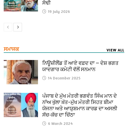
ਸੋਢੀ
19 July 2026
ਸਮਾਜਕ
VIEW ALL
ਨਿਊਜ਼ੀਲੈਂਡ ਤੋਂ ਆਏ ਵਫ਼ਦ ਦਾ — ਦੇਸ਼ ਭਗਤ
ਯਾਦਗਾਰ ਕਮੇਟੀ ਵੱਲੋਂ ਸਨਮਾਨ
14 December 2025
ਪੰਜਾਬ ਦੇ ਮੁੱਖ ਮੰਤਰੀ ਭਗਵੰਤ ਸਿੰਘ ਮਾਨ ਦੇ
ਨਾਂਅ ਖੁੱਲਾ ਖ਼ੱਤ–ਮੁੱਖ ਮੰਤਰੀ ਸਿਹਤ ਬੀਮਾ
ਯੋਜਨਾ ਅਤੇ ਆਯੁਸ਼ਮਾਨ ਕਾਰਡ ਦਾ ਅਸਲੀ
ਸੱਚ-ਕੱਚ ਦਾ ਚਿੱਠਾ
6 March 2024