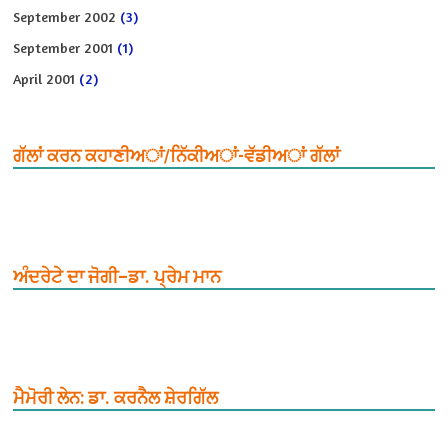
September 2002
(3)
September 2001
(1)
April 2001
(2)
ਗੱਲਾਂ ਕਰਨ ਕਹਾਣੀਅਾਂ/ਨਿੱਕੀਅਾਂ-ਵੱਡੀਅਾਂ ਗੱਲਾਂ
ਅੰਦਰੇਟੇ ਦਾ ਜੋਗੀ–ਡਾ. ਪ੍ਰੇਮ ਮਾਨ
ਮੈਮੋਰੀ ਲੇਨ: ਡਾ. ਕਰਨੈਲ ਸ਼ੇਰਗਿੱਲ