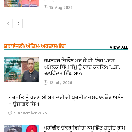
15 May 2026
ਸ਼ਰਧਾਂਜਲੀ/ਅੰਤਿਮ-ਅਰਦਾਸ/ਭੋਗ
VIEW ALL
ਸੁਖ਼ਨਵਰ ਜਿਓਣ ਮਰ ਕੇ ਵੀ…‘ਲੋਹ ਪੁਰਸ਼’
ਅਮੋਲਕ ਸਿੰਘ ਜੰਮੂ ਨੂੰ ਯਾਦ ਕਰਦਿਆਂ…ਡਾ.
ਕੁਲਵਿੰਦਰ ਸਿੰਘ ਬਾਠ
12 July 2026
ਗੁਰਮਤਿ ਨੂੰ ਪ੍ਰਣਾਈ ਬਹਾਦਰੀ ਦੀ ਪ੍ਰਤੀਕ ਜਸਪਾਲ ਕੌਰ ਅਨੰਤ
— ਉਜਾਗਰ ਸਿੰਘ
9 November 2025
ਮਹਾਂਵੀਰ ਚੱਕ੍ਰ ਵਿਜੇਤਾ ਕਮਾਂਡੈਂਟ ਸ਼ਹੀਦ ਰਾਮ