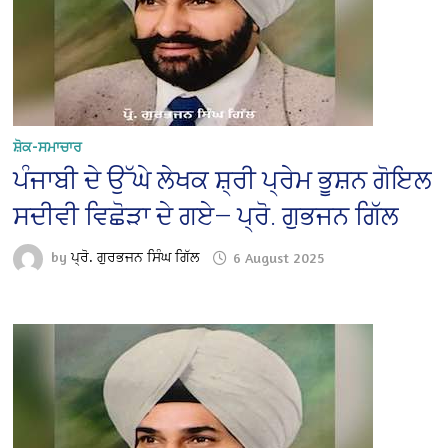
ਸ਼ੋਕ-ਸਮਾਚਾਰ
ਪੰਜਾਬੀ ਦੇ ਉੱਘੇ ਲੇਖਕ ਸ਼੍ਰੀ ਪ੍ਰੇਮ ਭੂਸ਼ਨ ਗੋਇਲ
ਸਦੀਵੀ ਵਿਛੋੜਾ ਦੇ ਗਏ— ਪ੍ਰੋ. ਗੁਭਜਨ ਗਿੱਲ
by
ਪ੍ਰੋ. ਗੁਰਭਜਨ ਸਿੰਘ ਗਿੱਲ
6 August 2025