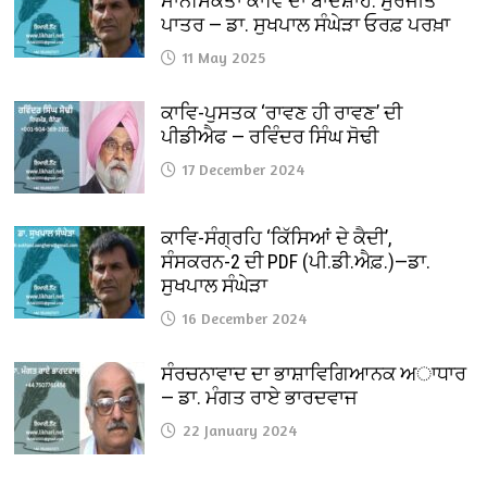
ਮਾਨਸਿਕਤਾ ਕਾਵਿ ਦਾ ਬਾਦਸ਼ਾਹ: ਸੁਰਜੀਤ
ਪਾਤਰ — ਡਾ. ਸੁਖਪਾਲ ਸੰਘੇੜਾ ਓਰਫ਼ ਪਰਖ਼ਾ
11 May 2025
ਕਾਵਿ-ਪੁਸਤਕ ‘ਰਾਵਣ ਹੀ ਰਾਵਣ’ ਦੀ
ਪੀਡੀਐਫ — ਰਵਿੰਦਰ ਸਿੰਘ ਸੋਢੀ
17 December 2024
ਕਾਵਿ-ਸੰਗ੍ਰਹਿ ‘ਕਿੱਸਿਆਂ ਦੇ ਕੈਦੀ’,
ਸੰਸਕਰਨ-2 ਦੀ PDF (ਪੀ.ਡੀ.ਐਫ਼.)—ਡਾ.
ਸੁਖਪਾਲ ਸੰਘੇੜਾ
16 December 2024
ਸੰਰਚਨਾਵਾਦ ਦਾ ਭਾਸ਼ਾਵਿਗਿਆਨਕ ਅਾਧਾਰ
— ਡਾ. ਮੰਗਤ ਰਾਏ ਭਾਰਦਵਾਜ
22 January 2024