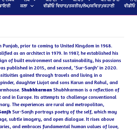
ਡਾਇਰੀ
ਕਲਾ
ਵੀਡੀਓ ਵਿਚਾਰ/ਤਕਰੀਰ/ਲੇਖ/ਕਵਿਤਾ/ਕਹਾਣੀ
ਵੀਡੀਓ
in Punjab, prior to coming to United Kingdom in 1968.
lified as an architect in 1979.
In 1987, he established his
sign of built environment and sustainability, his passions
was published in 2015, and second, ‘Sur-Sanjh’ in 2020.
nsitivities gained through travels and living in a
shpinder, daughter Livjot and sons Karun and Rahul, and
farmhouse.
Shubhkarman
Shubhkarman is a reflection of
t and in Europe. Its attempts to challenge conventional
nary. The experiences are rural and metropolitan,
Sanjh
Sur-Sanjh portrays poetry of the self, which may
uage, subtle imagery, and open dialogue. It rises above
ndaries, and embraces fundamental human values of love,