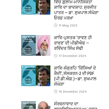
ਵਿੱਚ ਗ਼ੁਲਾਮ-ਮਾਨਸਿਕਤਾ
ਕਾਵਿ ਦਾ ਬਾਦਸ਼ਾਹ: ਸੁਰਜੀਤ
ਪਾਤਰ — ਡਾ. ਸੁਖਪਾਲ ਸੰਘੇੜਾ
ਓਰਫ਼ ਪਰਖ਼ਾ
11 May 2025
ਕਾਵਿ-ਪੁਸਤਕ ‘ਰਾਵਣ ਹੀ
ਰਾਵਣ’ ਦੀ ਪੀਡੀਐਫ —
ਰਵਿੰਦਰ ਸਿੰਘ ਸੋਢੀ
17 December 2024
ਕਾਵਿ-ਸੰਗ੍ਰਹਿ ‘ਕਿੱਸਿਆਂ ਦੇ
ਕੈਦੀ’, ਸੰਸਕਰਨ-2 ਦੀ PDF
(ਪੀ.ਡੀ.ਐਫ਼.)—ਡਾ. ਸੁਖਪਾਲ
ਸੰਘੇੜਾ
16 December 2024
ਸੰਰਚਨਾਵਾਦ ਦਾ