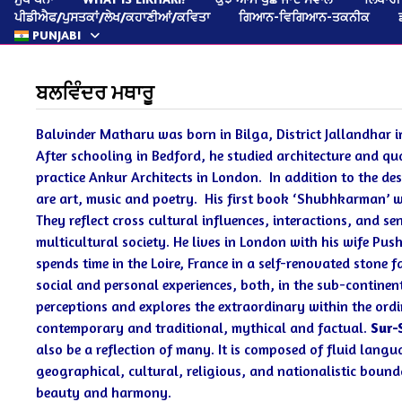
ਪੀਡੀਐਫ/ਪੁਸਤਕਾਂ/ਲੇਖ/ਕਹਾਣੀਆਂ/ਕਵਿਤਾ
ਗਿਆਨ-ਵਿਗਿਆਨ-ਤਕਨੀਕ
PUNJABI
ਬਲਵਿੰਦਰ ਮਥਾਰੂ
Balvinder Matharu was born in Bilga, District Jallandhar 
After schooling in Bedford, he studied architecture and qua
practice Ankur Architects in London. In addition to the de
are art, music and poetry. His first book ‘Shubhkarman’ 
They reflect cross cultural influences, interactions, and se
multicultural society.
He lives in London with his wife Pu
spends time in the Loire, France in a self-renovated stone 
social and personal experiences, both, in the sub-continen
perceptions and explores the extraordinary within the ordi
contemporary and traditional, mythical and factual.
Sur-
also be a reflection of many. It is composed of fluid lang
geographical, cultural, religious, and nationalistic bou
beauty and harmony.