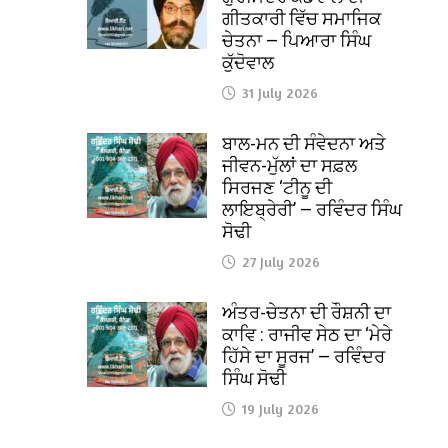
ਗੀਤਕਾਰੀ ਵਿੱਚ ਸਮਾਜਿਕ
ਚੇਤਨਾ — ਪਿਆਰਾ ਸਿੰਘ
ਕੁੱਦੋਵਾਲ
31 July 2026
ਬਾਲ-ਮਨ ਦੀ ਸੰਵੇਦਨਾ ਅਤੇ
ਜੀਵਨ-ਮੁੱਲਾਂ ਦਾ ਸਫ਼ਲ
ਸਿਰਜਣ ‘ਟੀਨੂ ਦੀ
ਲਾਇਬ੍ਰੇਰੀ’ — ਰਵਿੰਦਰ ਸਿੰਘ
ਸੋਢੀ
27 July 2026
ਅੰਤਰ-ਚੇਤਨਾ ਦੀ ਰੌਸ਼ਨੀ ਦਾ
ਕਾਵਿ : ਰਾਜੀਵ ਸੇਠ ਦਾ ‘ਮੇਰੇ
ਹਿੱਸੇ ਦਾ ਸੂਰਜ’ — ਰਵਿੰਦਰ
ਸਿੰਘ ਸੋਢੀ
19 July 2026