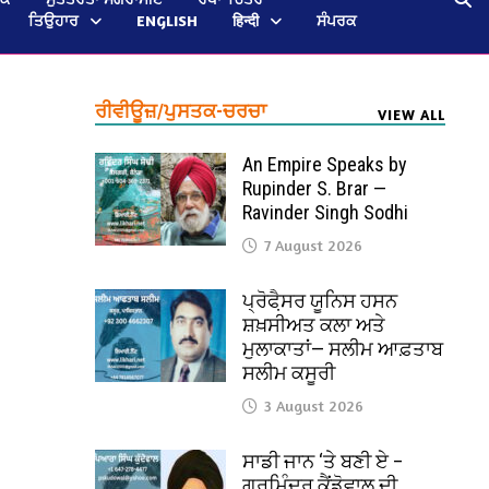
ਤਿਉਹਾਰ
ENGLISH
हिन्दी
ਸੰਪਰਕ
ਰੀਵੀਊਜ਼/ਪੁਸਤਕ-ਚਰਚਾ
VIEW ALL
An Empire Speaks by
Rupinder S. Brar —
Ravinder Singh Sodhi
7 August 2026
ਪ੍ਰੋਫੈ਼ਸਰ ਯੂਨਿਸ ਹਸਨ
ਸ਼ਖ਼ਸੀਅਤ ਕਲਾ ਅਤੇ
ਮੁਲਾਕਾਤਾਂ— ਸਲੀਮ ਆਫ਼ਤਾਬ
ਸਲੀਮ ਕਸੂਰੀ
3 August 2026
ਸਾਡੀ ਜਾਨ ‘ਤੇ ਬਣੀ ਏ –
ਗੁਰਮਿੰਦਰ ਕੈਂਡੋਵਾਲ ਦੀ