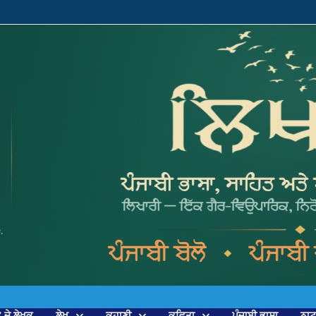
’ ਦੇ ਲੇਖਕ
ਲੇਖ
ਕਹਾਣੀ
ਕਵਿਤਾ
ਪੰਜਾਬੀ ਭਾਸ਼ਾ
ਨਾ