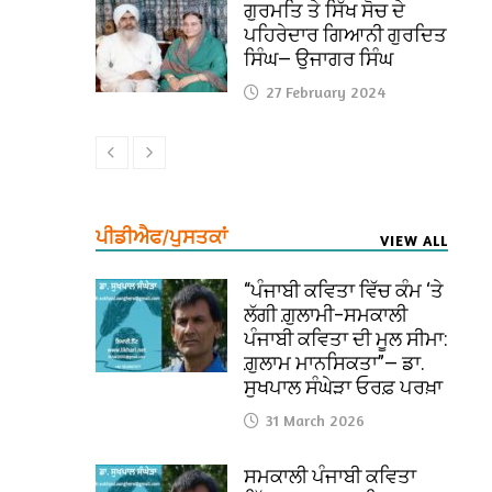
ਗੁਰਮਤਿ ਤੇ ਸਿੱਖ ਸੋਚ ਦੇ
ਪਹਿਰੇਦਾਰ ਗਿਆਨੀ ਗੁਰਦਿਤ
ਸਿੰਘ— ਉਜਾਗਰ ਸਿੰਘ
27 February 2024
ਪੀਡੀਐਫ/ਪੁਸਤਕਾਂ
VIEW ALL
“ਪੰਜਾਬੀ ਕਵਿਤਾ ਵਿੱਚ ਕੰਮ ‘ਤੇ
ਲੱਗੀ ਗ਼ੁਲਾਮੀ–ਸਮਕਾਲੀ
ਪੰਜਾਬੀ ਕਵਿਤਾ ਦੀ ਮੂਲ ਸੀਮਾ:
ਗ਼ੁਲਾਮ ਮਾਨਸਿਕਤਾ”— ਡਾ.
ਸੁਖਪਾਲ ਸੰਘੇੜਾ ਓਰਫ਼ ਪਰਖ਼ਾ
31 March 2026
ਸਮਕਾਲੀ ਪੰਜਾਬੀ ਕਵਿਤਾ