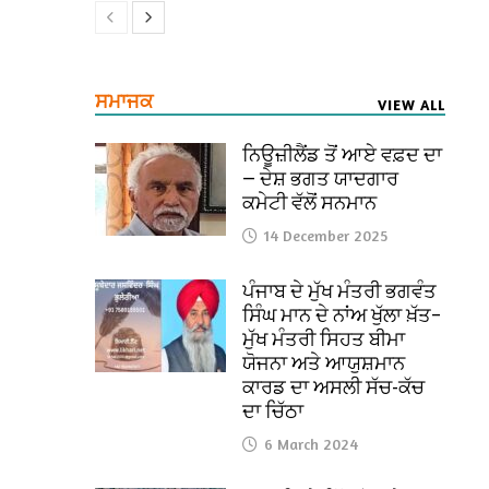
ਸਮਾਜਕ
VIEW ALL
ਨਿਊਜ਼ੀਲੈਂਡ ਤੋਂ ਆਏ ਵਫ਼ਦ ਦਾ
— ਦੇਸ਼ ਭਗਤ ਯਾਦਗਾਰ
ਕਮੇਟੀ ਵੱਲੋਂ ਸਨਮਾਨ
14 December 2025
ਪੰਜਾਬ ਦੇ ਮੁੱਖ ਮੰਤਰੀ ਭਗਵੰਤ
ਸਿੰਘ ਮਾਨ ਦੇ ਨਾਂਅ ਖੁੱਲਾ ਖ਼ੱਤ–
ਮੁੱਖ ਮੰਤਰੀ ਸਿਹਤ ਬੀਮਾ
ਯੋਜਨਾ ਅਤੇ ਆਯੁਸ਼ਮਾਨ
ਕਾਰਡ ਦਾ ਅਸਲੀ ਸੱਚ-ਕੱਚ
ਦਾ ਚਿੱਠਾ
6 March 2024