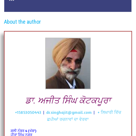
***
About the author
ਡਾ. ਅਜੀਤ ਸਿੰਘ ਕੋਟਕਪੂਰਾ
+15853050443
|
dr.singhajit@gmail.com
|
+ ਲਿਖਾਰੀ ਵਿੱਚ
ਛਪੀਆਂ ਰਚਨਾਵਾਂ ਦਾ ਵੇਰਵਾ
ਗਲੀ ਨੰਬਰ 4 (ਖੱਬਾ)
ਹੀਰਾ ਸਿੰਘ ਨਗਰ