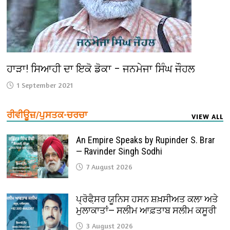
ਹਾੜਾ! ਸਿਆਹੀ ਦਾ ਇਕੋ ਡੋਕਾ – ਜਨਮੇਜਾ ਸਿੰਘ ਜੌਹਲ
1 September 2021
ਰੀਵੀਊਜ਼/ਪੁਸਤਕ-ਚਰਚਾ
VIEW ALL
An Empire Speaks by Rupinder S. Brar
— Ravinder Singh Sodhi
7 August 2026
ਪ੍ਰੋਫੈ਼ਸਰ ਯੂਨਿਸ ਹਸਨ ਸ਼ਖ਼ਸੀਅਤ ਕਲਾ ਅਤੇ
ਮੁਲਾਕਾਤਾਂ— ਸਲੀਮ ਆਫ਼ਤਾਬ ਸਲੀਮ ਕਸੂਰੀ
3 August 2026