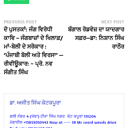
Post
Previous
N
PREVIOUS POST
NEXT POST
post:
po
ਦੋ ਪੁਸਤਕਾਂ: ਜੰਗ ਵਿਰੋਧੀ
ਬੰਗਾਲ ਰੋਡਵੇਜ਼ ਦਾ ਯਾਦਗਾਰ
navigation
ਕਾਵਿ – ਜੰਗਬਾਜ਼ਾਂ ਦੇ ਖਿਲਾਫ਼/
ਸਫ਼ਰ—ਡਾ: ਨਿਸ਼ਾਨ ਸਿੰਘ
ਮਾਂ-ਬੋਲੀ ਦੇ ਸਰੋਕਾਰ :
ਰਾਠੌਰ
‘ਪੰਜਾਬੀ ਬੋਲੀ ਅਤੇ ਵਿਰਸਾ’ —
ਰੀਵੀਊਕਾਰ: ~ ਪ੍ਰੋ. ਨਵ
ਸੰਗੀਤ ਸਿੰਘ
ਡਾ. ਅਜੀਤ ਸਿੰਘ ਕੋਟਕਪੂਰਾ
ਗਲੀ ਨੰਬਰ 4 (ਖੱਬਾ)
ਹੀਰਾ ਸਿੰਘ ਨਗਰ
ਕੋਟ ਕਪੂਰਾ 151204
ਮੋਬਾਈਲ +15853050443
Now at ----
38 Mc coord woods drive