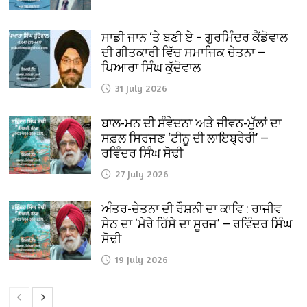
ਸਾਡੀ ਜਾਨ ‘ਤੇ ਬਣੀ ਏ – ਗੁਰਮਿੰਦਰ ਕੈਂਡੋਵਾਲ
ਦੀ ਗੀਤਕਾਰੀ ਵਿੱਚ ਸਮਾਜਿਕ ਚੇਤਨਾ —
ਪਿਆਰਾ ਸਿੰਘ ਕੁੱਦੋਵਾਲ
31 July 2026
ਬਾਲ-ਮਨ ਦੀ ਸੰਵੇਦਨਾ ਅਤੇ ਜੀਵਨ-ਮੁੱਲਾਂ ਦਾ
ਸਫ਼ਲ ਸਿਰਜਣ ‘ਟੀਨੂ ਦੀ ਲਾਇਬ੍ਰੇਰੀ’ —
ਰਵਿੰਦਰ ਸਿੰਘ ਸੋਢੀ
27 July 2026
ਅੰਤਰ-ਚੇਤਨਾ ਦੀ ਰੌਸ਼ਨੀ ਦਾ ਕਾਵਿ : ਰਾਜੀਵ
ਸੇਠ ਦਾ ‘ਮੇਰੇ ਹਿੱਸੇ ਦਾ ਸੂਰਜ’ — ਰਵਿੰਦਰ ਸਿੰਘ
ਸੋਢੀ
19 July 2026