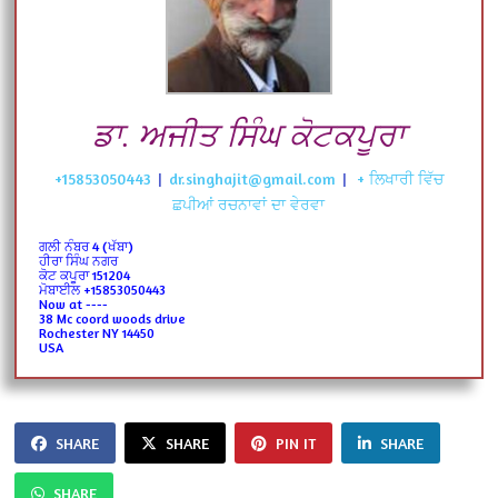
ਡਾ. ਅਜੀਤ ਸਿੰਘ ਕੋਟਕਪੂਰਾ
+15853050443
|
dr.singhajit@gmail.com
|
+ ਲਿਖਾਰੀ ਵਿੱਚ
ਛਪੀਆਂ ਰਚਨਾਵਾਂ ਦਾ ਵੇਰਵਾ
ਗਲੀ ਨੰਬਰ 4 (ਖੱਬਾ)
ਹੀਰਾ ਸਿੰਘ ਨਗਰ
ਕੋਟ ਕਪੂਰਾ 151204
ਮੋਬਾਈਲ +15853050443
Now at ----
38 Mc coord woods drive
Rochester NY 14450
USA
SHARE
SHARE
PIN IT
SHARE
SHARE