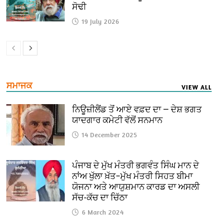
ਸੋਢੀ
19 July 2026
ਸਮਾਜਕ
VIEW ALL
ਨਿਊਜ਼ੀਲੈਂਡ ਤੋਂ ਆਏ ਵਫ਼ਦ ਦਾ — ਦੇਸ਼ ਭਗਤ
ਯਾਦਗਾਰ ਕਮੇਟੀ ਵੱਲੋਂ ਸਨਮਾਨ
14 December 2025
ਪੰਜਾਬ ਦੇ ਮੁੱਖ ਮੰਤਰੀ ਭਗਵੰਤ ਸਿੰਘ ਮਾਨ ਦੇ
ਨਾਂਅ ਖੁੱਲਾ ਖ਼ੱਤ–ਮੁੱਖ ਮੰਤਰੀ ਸਿਹਤ ਬੀਮਾ
ਯੋਜਨਾ ਅਤੇ ਆਯੁਸ਼ਮਾਨ ਕਾਰਡ ਦਾ ਅਸਲੀ
ਸੱਚ-ਕੱਚ ਦਾ ਚਿੱਠਾ
6 March 2024