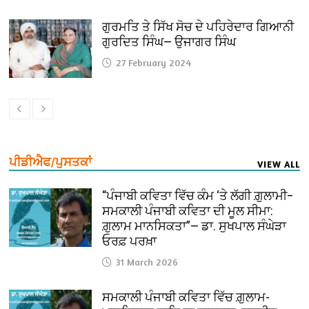
ਗੁਰਮਤਿ ਤੇ ਸਿੱਖ ਸੋਚ ਦੇ ਪਹਿਰੇਦਾਰ ਗਿਆਨੀ
ਗੁਰਦਿਤ ਸਿੰਘ— ਉਜਾਗਰ ਸਿੰਘ
27 February 2024
ਪੀਡੀਐਫ/ਪੁਸਤਕਾਂ
VIEW ALL
“ਪੰਜਾਬੀ ਕਵਿਤਾ ਵਿੱਚ ਕੰਮ ‘ਤੇ ਲੱਗੀ ਗ਼ੁਲਾਮੀ–
ਸਮਕਾਲੀ ਪੰਜਾਬੀ ਕਵਿਤਾ ਦੀ ਮੂਲ ਸੀਮਾ:
ਗ਼ੁਲਾਮ ਮਾਨਸਿਕਤਾ”— ਡਾ. ਸੁਖਪਾਲ ਸੰਘੇੜਾ
ਓਰਫ਼ ਪਰਖ਼ਾ
31 March 2026
ਸਮਕਾਲੀ ਪੰਜਾਬੀ ਕਵਿਤਾ ਵਿੱਚ ਗ਼ੁਲਾਮ-