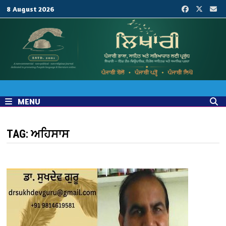
Skip
8 August 2026
to
content
MENU
TAG:
ਅਹਿਸਾਸ