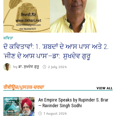
ਕਵਿਤਾ
ਦੋ ਕਵਿਤਾਵਾਂ: 1. ‘ਸ਼ਬਦਾਂ ਦੇ ਆਸ ਪਾਸ’ ਅਤੇ 2.
‘ਜੀਣ ਦੇ ਆਸ ਪਾਸ’—ਡਾ: ਸੁਖਦੇਵ ਗੁਰੂ
by
ਡਾ. ਸੁਖਦੇਵ ਗੁਰੂ
2 July 2024
ਰੀਵੀਊਜ਼/ਪੁਸਤਕ-ਚਰਚਾ
VIEW ALL
An Empire Speaks by Rupinder S. Brar
— Ravinder Singh Sodhi
7 August 2026