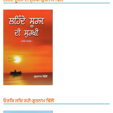
ਓੜਕਿ ਸਚਿ ਰਹੀ-ਗੁਰਨਾਮ ਢਿੱਲੋਂ