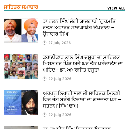
ਸਾਹਿਤਕ ਸਮਾਚਾਰ
VIEW ALL
ਡਾ ਰਤਨ ਸਿੰਘ ਜੱਗੀ ਯਾਦਗਾਰੀ ‘ਗੁਰਮਤਿ
ਰਤਨ’ ਅਵਾਰਡ ਸ਼ਲਾਘਾਯੋਗ ਉਪਰਾਲਾ —
ਉਜਾਗਰ ਸਿੰਘ
27 July 2026
ਕਹਾਣੀਕਾਰ ਲਾਲ ਸਿੰਘ ਦਸੂਹਾ ਦਾ ਸਾਹਿਤਕ
ਮਿਸ਼ਨ ਹਰ ਪਿੰਡ ਅਤੇ ਘਰ ਤੱਕ ਪਹੁੰਚਾਉਣ ਦਾ
ਅਹਿਦ— ਡਾ. ਅਮਰਜੀਤ ਦਸੂਹਾ
22 July 2026
ਅਰਪਨ ਲਿਖਾਰੀ ਸਭਾ ਦੀ ਸਾਹਿਤਕ ਮਿਲਣੀ
ਵਿਚ ਰੰਗ ਬਰੰਗੇ ਵਿਚਾਰਾਂ ਦਾ ਗੁਲਦਤਾ ਪੇਸ਼ —
ਸਤਨਾਮ ਸਿੰਘ ਢਾਅ
22 July 2026