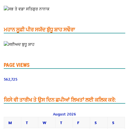
ਮਹਾਨ ਸੂਫ਼ੀ ਪੀਰ ਸਯੱਦ ਬੁੱਧੂ ਸ਼ਾਹ ਸਢੌਰਾ
PAGE VIEWS
562,725
ਕਿਸੇ ਵੀ ਤਾਰੀਖ ਤੇ ਉਸ ਦਿਨ ਛਪੀਆਂ ਲਿਖਤਾਂ ਲਈ ਕਲਿਕ ਕਰੋ:
August 2026
M
T
W
T
F
S
S