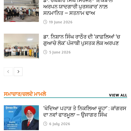
ਡਾ. ਰਘਬੀਰ ਸਿੰਘ ਸਿਰਜਣਾ ‘ਇਕਬਾਲ
ਅਰਪਨ ਯਾਦਗਾਰੀ ਪੁਰਸਕਾਰ’ ਨਾਲ਼
ਸਨਮਾਨਿਤ — ਸਤਨਾਮ ਢਾਅ
19 June 2026
ਡਾ. ਨਿਸ਼ਾਨ ਸਿੰਘ ਰਾਠੌਰ ਦੀ ‘ਕਾਫ਼ਲਿਆਂ ’ਚ
ਗੁਆਚੇ ਲੋਕ’ ਪੰਜਾਬੀ ਪੁਸਤਕ ਲੋਕ ਅਰਪਣ
5 June 2026
ਸਮਾਚਾਰ/ਚਲਦੇ ਮਾਮਲੇ
VIEW ALL
‘ਖੋਦਿਆ ਪਹਾੜ ਤੇ ਨਿਕਲਿਆ ਚੂਹਾ’ : ਕਾਂਗਰਸ
ਦਾ ਨਵਾਂ ਫਾਰਮੂਲਾ — ਉਜਾਗਰ ਸਿੰਘ
6 July 2026