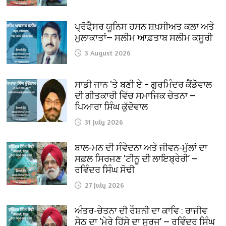
ਪ੍ਰੋਫੈ਼ਸਰ ਯੂਨਿਸ ਹਸਨ ਸ਼ਖ਼ਸੀਅਤ ਕਲਾ ਅਤੇ
ਮੁਲਾਕਾਤਾਂ— ਸਲੀਮ ਆਫ਼ਤਾਬ ਸਲੀਮ ਕਸੂਰੀ
3 August 2026
ਸਾਡੀ ਜਾਨ ‘ਤੇ ਬਣੀ ਏ – ਗੁਰਮਿੰਦਰ ਕੈਂਡੋਵਾਲ
ਦੀ ਗੀਤਕਾਰੀ ਵਿੱਚ ਸਮਾਜਿਕ ਚੇਤਨਾ —
ਪਿਆਰਾ ਸਿੰਘ ਕੁੱਦੋਵਾਲ
31 July 2026
ਬਾਲ-ਮਨ ਦੀ ਸੰਵੇਦਨਾ ਅਤੇ ਜੀਵਨ-ਮੁੱਲਾਂ ਦਾ
ਸਫ਼ਲ ਸਿਰਜਣ ‘ਟੀਨੂ ਦੀ ਲਾਇਬ੍ਰੇਰੀ’ —
ਰਵਿੰਦਰ ਸਿੰਘ ਸੋਢੀ
27 July 2026
ਅੰਤਰ-ਚੇਤਨਾ ਦੀ ਰੌਸ਼ਨੀ ਦਾ ਕਾਵਿ : ਰਾਜੀਵ
ਸੇਠ ਦਾ ‘ਮੇਰੇ ਹਿੱਸੇ ਦਾ ਸੂਰਜ’ — ਰਵਿੰਦਰ ਸਿੰਘ