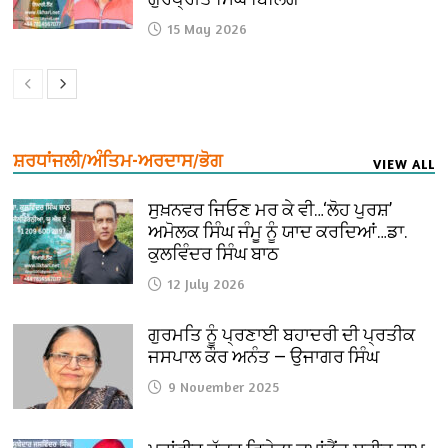
15 May 2026
ਸ਼ਰਧਾਂਜਲੀ/ਅੰਤਿਮ-ਅਰਦਾਸ/ਭੋਗ
VIEW ALL
ਸੁਖ਼ਨਵਰ ਜਿਓਣ ਮਰ ਕੇ ਵੀ…‘ਲੋਹ ਪੁਰਸ਼’
ਅਮੋਲਕ ਸਿੰਘ ਜੰਮੂ ਨੂੰ ਯਾਦ ਕਰਦਿਆਂ…ਡਾ.
ਕੁਲਵਿੰਦਰ ਸਿੰਘ ਬਾਠ
12 July 2026
ਗੁਰਮਤਿ ਨੂੰ ਪ੍ਰਣਾਈ ਬਹਾਦਰੀ ਦੀ ਪ੍ਰਤੀਕ
ਜਸਪਾਲ ਕੌਰ ਅਨੰਤ — ਉਜਾਗਰ ਸਿੰਘ
9 November 2025