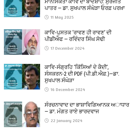
ਮਾਨਸਿਕਤਾ ਕਾਵਿ ਦਾ ਬਾਦਸ਼ਾਹ: ਸੁਰਜੀਤ
ਪਾਤਰ — ਡਾ. ਸੁਖਪਾਲ ਸੰਘੇੜਾ ਓਰਫ਼ ਪਰਖ਼ਾ
11 May 2025
ਕਾਵਿ-ਪੁਸਤਕ ‘ਰਾਵਣ ਹੀ ਰਾਵਣ’ ਦੀ
ਪੀਡੀਐਫ — ਰਵਿੰਦਰ ਸਿੰਘ ਸੋਢੀ
17 December 2024
ਕਾਵਿ-ਸੰਗ੍ਰਹਿ ‘ਕਿੱਸਿਆਂ ਦੇ ਕੈਦੀ’,
ਸੰਸਕਰਨ-2 ਦੀ PDF (ਪੀ.ਡੀ.ਐਫ਼.)—ਡਾ.
ਸੁਖਪਾਲ ਸੰਘੇੜਾ
16 December 2024
ਸੰਰਚਨਾਵਾਦ ਦਾ ਭਾਸ਼ਾਵਿਗਿਆਨਕ ਅਾਧਾਰ
— ਡਾ. ਮੰਗਤ ਰਾਏ ਭਾਰਦਵਾਜ
22 January 2024