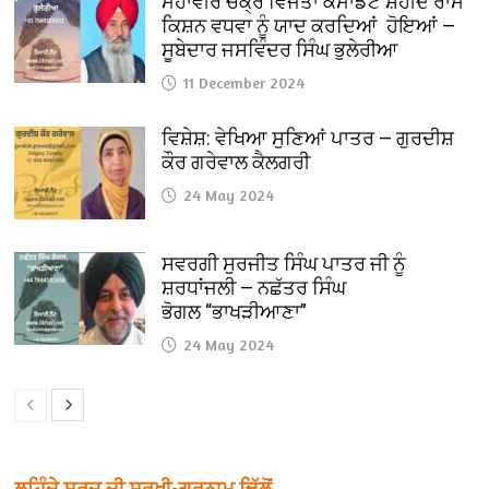
ਮਹਾਂਵੀਰ ਚੱਕ੍ਰ ਵਿਜੇਤਾ ਕਮਾਂਡੈਂਟ ਸ਼ਹੀਦ ਰਾਮ
ਕਿਸ਼ਨ ਵਧਵਾ ਨੂੰ ਯਾਦ ਕਰਦਿਆਂ ਹੋਇਆਂ —
ਸੂਬੇਦਾਰ ਜਸਵਿੰਦਰ ਸਿੰਘ ਭੁਲੇਰੀਆ
11 December 2024
ਵਿਸ਼ੇਸ਼: ਵੇਖਿਆ ਸੁਣਿਆਂ ਪਾਤਰ — ਗੁਰਦੀਸ਼
ਕੌਰ ਗਰੇਵਾਲ ਕੈਲਗਰੀ
24 May 2024
ਸਵਰਗੀ ਸੁਰਜੀਤ ਸਿੰਘ ਪਾਤਰ ਜੀ ਨੂੰ
ਸ਼ਰਧਾਂਜਲੀ — ਨਛੱਤਰ ਸਿੰਘ
ਭੋਗਲ “ਭਾਖੜੀਆਣਾ”
24 May 2024
ਲਹਿੰਦੇ ਸੂਰਜ ਦੀ ਸੁਰਖੀ-ਗੁਰਨਾਮ ਢਿੱਲੋਂ