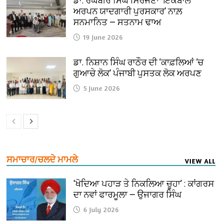
ਡਾ. ਰਘਬੀਰ ਸਿੰਘ ਸਿਰਜਣਾ ‘ਇਕਬਾਲ
ਅਰਪਨ ਯਾਦਗਾਰੀ ਪੁਰਸਕਾਰ’ ਨਾਲ਼
ਸਨਮਾਨਿਤ — ਸਤਨਾਮ ਢਾਅ
19 June 2026
ਡਾ. ਨਿਸ਼ਾਨ ਸਿੰਘ ਰਾਠੌਰ ਦੀ ‘ਕਾਫ਼ਲਿਆਂ ’ਚ
ਗੁਆਚੇ ਲੋਕ’ ਪੰਜਾਬੀ ਪੁਸਤਕ ਲੋਕ ਅਰਪਣ
5 June 2026
ਸਮਾਚਾਰ/ਚਲਦੇ ਮਾਮਲੇ
VIEW ALL
‘ਖੋਦਿਆ ਪਹਾੜ ਤੇ ਨਿਕਲਿਆ ਚੂਹਾ’ : ਕਾਂਗਰਸ
ਦਾ ਨਵਾਂ ਫਾਰਮੂਲਾ — ਉਜਾਗਰ ਸਿੰਘ
6 July 2026