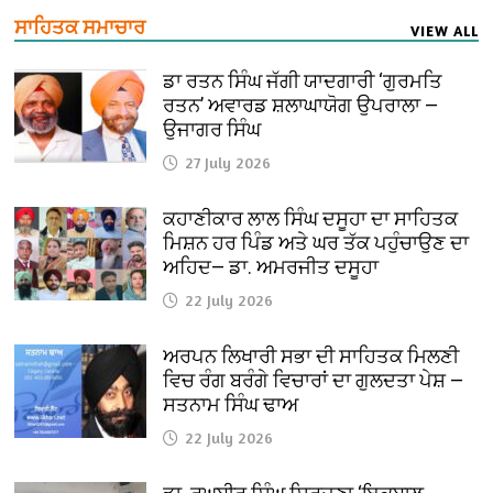
ਸਾਹਿਤਕ ਸਮਾਚਾਰ
VIEW ALL
ਡਾ ਰਤਨ ਸਿੰਘ ਜੱਗੀ ਯਾਦਗਾਰੀ ‘ਗੁਰਮਤਿ
ਰਤਨ’ ਅਵਾਰਡ ਸ਼ਲਾਘਾਯੋਗ ਉਪਰਾਲਾ —
ਉਜਾਗਰ ਸਿੰਘ
27 July 2026
ਕਹਾਣੀਕਾਰ ਲਾਲ ਸਿੰਘ ਦਸੂਹਾ ਦਾ ਸਾਹਿਤਕ
ਮਿਸ਼ਨ ਹਰ ਪਿੰਡ ਅਤੇ ਘਰ ਤੱਕ ਪਹੁੰਚਾਉਣ ਦਾ
ਅਹਿਦ— ਡਾ. ਅਮਰਜੀਤ ਦਸੂਹਾ
22 July 2026
ਅਰਪਨ ਲਿਖਾਰੀ ਸਭਾ ਦੀ ਸਾਹਿਤਕ ਮਿਲਣੀ
ਵਿਚ ਰੰਗ ਬਰੰਗੇ ਵਿਚਾਰਾਂ ਦਾ ਗੁਲਦਤਾ ਪੇਸ਼ —
ਸਤਨਾਮ ਸਿੰਘ ਢਾਅ
22 July 2026