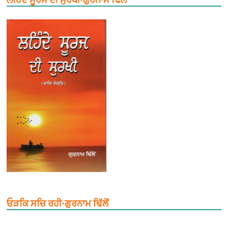
ਓੜਕਿ ਸਚਿ ਰਹੀ-ਗੁਰਨਾਮ ਢਿੱਲੋਂ