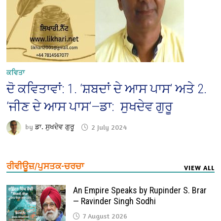
ਕਵਿਤਾ
ਦੋ ਕਵਿਤਾਵਾਂ: 1. ‘ਸ਼ਬਦਾਂ ਦੇ ਆਸ ਪਾਸ’ ਅਤੇ 2.
‘ਜੀਣ ਦੇ ਆਸ ਪਾਸ’—ਡਾ: ਸੁਖਦੇਵ ਗੁਰੂ
by
ਡਾ. ਸੁਖਦੇਵ ਗੁਰੂ
2 July 2024
ਰੀਵੀਊਜ਼/ਪੁਸਤਕ-ਚਰਚਾ
VIEW ALL
An Empire Speaks by Rupinder S. Brar
— Ravinder Singh Sodhi
7 August 2026