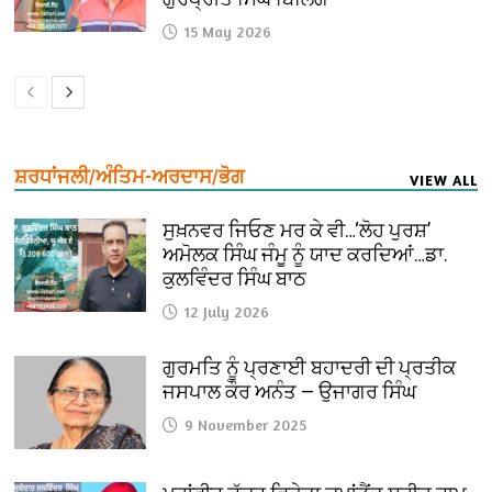
15 May 2026
ਸ਼ਰਧਾਂਜਲੀ/ਅੰਤਿਮ-ਅਰਦਾਸ/ਭੋਗ
VIEW ALL
ਸੁਖ਼ਨਵਰ ਜਿਓਣ ਮਰ ਕੇ ਵੀ…‘ਲੋਹ ਪੁਰਸ਼’
ਅਮੋਲਕ ਸਿੰਘ ਜੰਮੂ ਨੂੰ ਯਾਦ ਕਰਦਿਆਂ…ਡਾ.
ਕੁਲਵਿੰਦਰ ਸਿੰਘ ਬਾਠ
12 July 2026
ਗੁਰਮਤਿ ਨੂੰ ਪ੍ਰਣਾਈ ਬਹਾਦਰੀ ਦੀ ਪ੍ਰਤੀਕ
ਜਸਪਾਲ ਕੌਰ ਅਨੰਤ — ਉਜਾਗਰ ਸਿੰਘ
9 November 2025