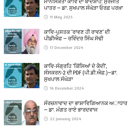
ਮਾਨਸਿਕਤਾ ਕਾਵਿ ਦਾ ਬਾਦਸ਼ਾਹ: ਸੁਰਜੀਤ
ਪਾਤਰ — ਡਾ. ਸੁਖਪਾਲ ਸੰਘੇੜਾ ਓਰਫ਼ ਪਰਖ਼ਾ
11 May 2025
ਕਾਵਿ-ਪੁਸਤਕ ‘ਰਾਵਣ ਹੀ ਰਾਵਣ’ ਦੀ
ਪੀਡੀਐਫ — ਰਵਿੰਦਰ ਸਿੰਘ ਸੋਢੀ
17 December 2024
ਕਾਵਿ-ਸੰਗ੍ਰਹਿ ‘ਕਿੱਸਿਆਂ ਦੇ ਕੈਦੀ’,
ਸੰਸਕਰਨ-2 ਦੀ PDF (ਪੀ.ਡੀ.ਐਫ਼.)—ਡਾ.
ਸੁਖਪਾਲ ਸੰਘੇੜਾ
16 December 2024
ਸੰਰਚਨਾਵਾਦ ਦਾ ਭਾਸ਼ਾਵਿਗਿਆਨਕ ਅਾਧਾਰ
— ਡਾ. ਮੰਗਤ ਰਾਏ ਭਾਰਦਵਾਜ
22 January 2024