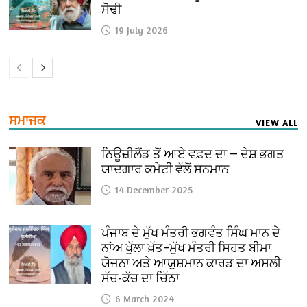
ਸੋਢੀ
19 July 2026
ਸਮਾਜਕ
VIEW ALL
ਨਿਊਜ਼ੀਲੈਂਡ ਤੋਂ ਆਏ ਵਫ਼ਦ ਦਾ — ਦੇਸ਼ ਭਗਤ
ਯਾਦਗਾਰ ਕਮੇਟੀ ਵੱਲੋਂ ਸਨਮਾਨ
14 December 2025
ਪੰਜਾਬ ਦੇ ਮੁੱਖ ਮੰਤਰੀ ਭਗਵੰਤ ਸਿੰਘ ਮਾਨ ਦੇ
ਨਾਂਅ ਖੁੱਲਾ ਖ਼ੱਤ–ਮੁੱਖ ਮੰਤਰੀ ਸਿਹਤ ਬੀਮਾ
ਯੋਜਨਾ ਅਤੇ ਆਯੁਸ਼ਮਾਨ ਕਾਰਡ ਦਾ ਅਸਲੀ
ਸੱਚ-ਕੱਚ ਦਾ ਚਿੱਠਾ
6 March 2024