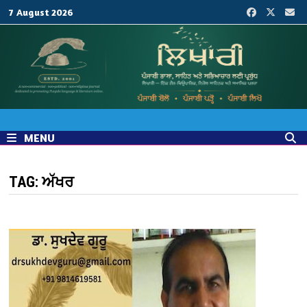
Skip
7 August 2026
to
content
MENU
TAG:
ਅੱਖਰ