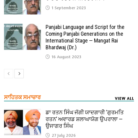
1 September 2023
Panjabi Language and Script for the
Coming Panjabi Generations on the
International Stage — Mangat Rai
Bhardwaj (Dr.)
16 August 2023
ਸਾਹਿਤਕ ਸਮਾਚਾਰ
VIEW ALL
ਡਾ ਰਤਨ ਸਿੰਘ ਜੱਗੀ ਯਾਦਗਾਰੀ ‘ਗੁਰਮਤਿ
ਰਤਨ’ ਅਵਾਰਡ ਸ਼ਲਾਘਾਯੋਗ ਉਪਰਾਲਾ —
ਉਜਾਗਰ ਸਿੰਘ
27 July 2026