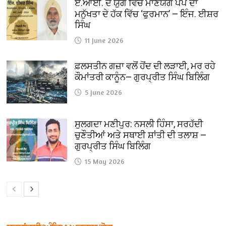
ਏ.ਆਈ. ਦੇ ਯੁਗ ਵਿੱਚ ਮਾਣਯੋਗ ਪੋਪ ਦਾ
ਮਨੁੱਖਤਾ ਦੇ ਹੱਕ ਵਿੱਚ ‘ਫੁਰਮਾਨ’ — ਇੰਜ. ਈਸ਼ਰ
ਸਿੰਘ
11 June 2026
ਫ਼ਲਸਤੀਨ ਗਜ਼ਾ ਵਲੋਂ ਹੋਂਦ ਦੀ ਲੜਾਈ, ਮਰ ਰਹੇ
ਕੌਮਾਂਤਰੀ ਕਾਨੂੰਨ— ਗੁਰਪ੍ਰੀਤ ਸਿੰਘ ਬਿਲਿੰਗ
5 June 2026
ਸੁਲਗਦਾ ਮਣੀਪੁਰ: ਨਸਲੀ ਹਿੰਸਾ, ਸਰਹੱਦੀ
ਚੁਣੌਤੀਆਂ ਅਤੇ ਸਥਾਈ ਸ਼ਾਂਤੀ ਦੀ ਤਲਾਸ਼ —
ਗੁਰਪ੍ਰੀਤ ਸਿੰਘ ਬਿਲਿੰਗ
15 May 2026