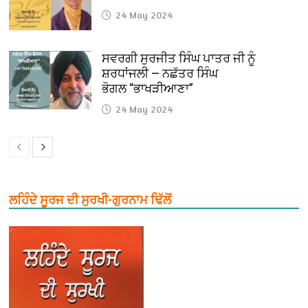
24 May 2024
ਸਵਰਗੀ ਸੁਰਜੀਤ ਸਿੰਘ ਪਾਤਰ ਜੀ ਨੂੰ
ਸ਼ਰਧਾਂਜਲੀ — ਨਛੱਤਰ ਸਿੰਘ
ਭੋਗਲ “ਭਾਖੜੀਆਣਾ”
24 May 2024
ਲਹਿੰਦੇ ਸੂਰਜ ਦੀ ਸੁਰਖੀ-ਗੁਰਨਾਮ ਢਿੱਲੋਂ