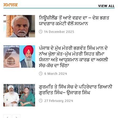
ਸਮਾਜਕ
VIEW ALL
ਨਿਊਜ਼ੀਲੈਂਡ ਤੋਂ ਆਏ ਵਫ਼ਦ ਦਾ — ਦੇਸ਼ ਭਗਤ
ਯਾਦਗਾਰ ਕਮੇਟੀ ਵੱਲੋਂ ਸਨਮਾਨ
14 December 2025
ਪੰਜਾਬ ਦੇ ਮੁੱਖ ਮੰਤਰੀ ਭਗਵੰਤ ਸਿੰਘ ਮਾਨ ਦੇ
ਨਾਂਅ ਖੁੱਲਾ ਖ਼ੱਤ–ਮੁੱਖ ਮੰਤਰੀ ਸਿਹਤ ਬੀਮਾ
ਯੋਜਨਾ ਅਤੇ ਆਯੁਸ਼ਮਾਨ ਕਾਰਡ ਦਾ ਅਸਲੀ
ਸੱਚ-ਕੱਚ ਦਾ ਚਿੱਠਾ
6 March 2024
ਗੁਰਮਤਿ ਤੇ ਸਿੱਖ ਸੋਚ ਦੇ ਪਹਿਰੇਦਾਰ ਗਿਆਨੀ
ਗੁਰਦਿਤ ਸਿੰਘ— ਉਜਾਗਰ ਸਿੰਘ
27 February 2024