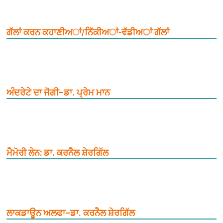
ਗੱਲਾਂ ਕਰਨ ਕਹਾਣੀਅਾਂ/ਨਿੱਕੀਅਾਂ-ਵੱਡੀਅਾਂ ਗੱਲਾਂ
ਅੰਦਰੇਟੇ ਦਾ ਜੋਗੀ–ਡਾ. ਪ੍ਰੇਮ ਮਾਨ
ਮੈਮੋਰੀ ਲੇਨ: ਡਾ. ਕਰਨੈਲ ਸ਼ੇਰਗਿੱਲ
ਲਾਕਡਾਊਨ ਅਲਫਾ–ਡਾ. ਕਰਨੈਲ ਸ਼ੇਰਗਿੱਲ