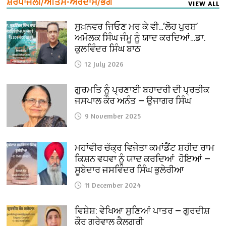
ਸ਼ਰਧਾਂਜਲੀ/ਅੰਤਿਮ-ਅਰਦਾਸ/ਭੋਗ
VIEW ALL
ਸੁਖ਼ਨਵਰ ਜਿਓਣ ਮਰ ਕੇ ਵੀ…‘ਲੋਹ ਪੁਰਸ਼’
ਅਮੋਲਕ ਸਿੰਘ ਜੰਮੂ ਨੂੰ ਯਾਦ ਕਰਦਿਆਂ…ਡਾ.
ਕੁਲਵਿੰਦਰ ਸਿੰਘ ਬਾਠ
12 July 2026
ਗੁਰਮਤਿ ਨੂੰ ਪ੍ਰਣਾਈ ਬਹਾਦਰੀ ਦੀ ਪ੍ਰਤੀਕ
ਜਸਪਾਲ ਕੌਰ ਅਨੰਤ — ਉਜਾਗਰ ਸਿੰਘ
9 November 2025
ਮਹਾਂਵੀਰ ਚੱਕ੍ਰ ਵਿਜੇਤਾ ਕਮਾਂਡੈਂਟ ਸ਼ਹੀਦ ਰਾਮ
ਕਿਸ਼ਨ ਵਧਵਾ ਨੂੰ ਯਾਦ ਕਰਦਿਆਂ ਹੋਇਆਂ —
ਸੂਬੇਦਾਰ ਜਸਵਿੰਦਰ ਸਿੰਘ ਭੁਲੇਰੀਆ
11 December 2024
ਵਿਸ਼ੇਸ਼: ਵੇਖਿਆ ਸੁਣਿਆਂ ਪਾਤਰ — ਗੁਰਦੀਸ਼
ਕੌਰ ਗਰੇਵਾਲ ਕੈਲਗਰੀ