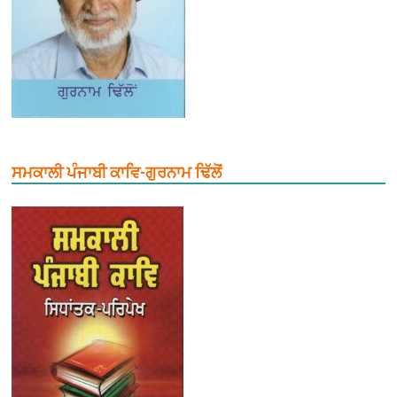
ਸਮਕਾਲੀ ਪੰਜਾਬੀ ਕਾਵਿ-ਗੁਰਨਾਮ ਢਿੱਲੋਂ