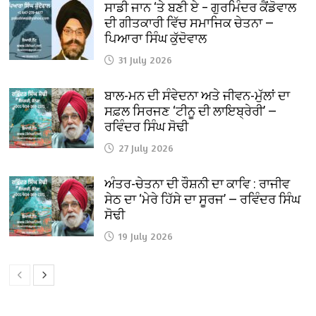
ਸਾਡੀ ਜਾਨ ‘ਤੇ ਬਣੀ ਏ – ਗੁਰਮਿੰਦਰ ਕੈਂਡੋਵਾਲ
ਦੀ ਗੀਤਕਾਰੀ ਵਿੱਚ ਸਮਾਜਿਕ ਚੇਤਨਾ —
ਪਿਆਰਾ ਸਿੰਘ ਕੁੱਦੋਵਾਲ
31 July 2026
ਬਾਲ-ਮਨ ਦੀ ਸੰਵੇਦਨਾ ਅਤੇ ਜੀਵਨ-ਮੁੱਲਾਂ ਦਾ
ਸਫ਼ਲ ਸਿਰਜਣ ‘ਟੀਨੂ ਦੀ ਲਾਇਬ੍ਰੇਰੀ’ —
ਰਵਿੰਦਰ ਸਿੰਘ ਸੋਢੀ
27 July 2026
ਅੰਤਰ-ਚੇਤਨਾ ਦੀ ਰੌਸ਼ਨੀ ਦਾ ਕਾਵਿ : ਰਾਜੀਵ
ਸੇਠ ਦਾ ‘ਮੇਰੇ ਹਿੱਸੇ ਦਾ ਸੂਰਜ’ — ਰਵਿੰਦਰ ਸਿੰਘ
ਸੋਢੀ
19 July 2026