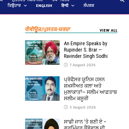
ਤਿਉਹਾਰ
ENGLISH
हिन्दी
ਸੰਪਰਕ
ਰੀਵੀਊਜ਼/ਪੁਸਤਕ-ਚਰਚਾ
VIEW ALL
An Empire Speaks by
Rupinder S. Brar —
Ravinder Singh Sodhi
7 August 2026
ਪ੍ਰੋਫੈ਼ਸਰ ਯੂਨਿਸ ਹਸਨ
ਸ਼ਖ਼ਸੀਅਤ ਕਲਾ ਅਤੇ
ਮੁਲਾਕਾਤਾਂ— ਸਲੀਮ ਆਫ਼ਤਾਬ
ਸਲੀਮ ਕਸੂਰੀ
3 August 2026
ਸਾਡੀ ਜਾਨ ‘ਤੇ ਬਣੀ ਏ –
ਗੁਰਮਿੰਦਰ ਕੈਂਡੋਵਾਲ ਦੀ