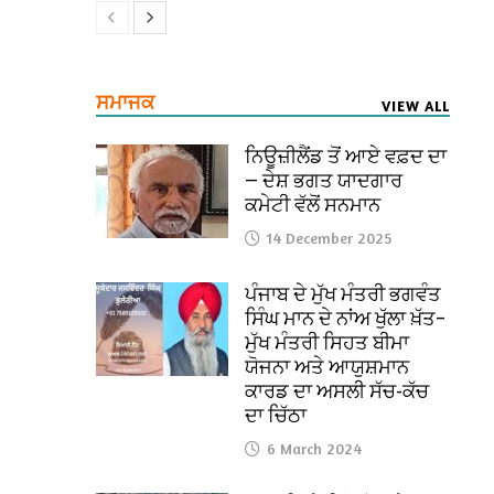
ਸਮਾਜਕ
VIEW ALL
ਨਿਊਜ਼ੀਲੈਂਡ ਤੋਂ ਆਏ ਵਫ਼ਦ ਦਾ
— ਦੇਸ਼ ਭਗਤ ਯਾਦਗਾਰ
ਕਮੇਟੀ ਵੱਲੋਂ ਸਨਮਾਨ
14 December 2025
ਪੰਜਾਬ ਦੇ ਮੁੱਖ ਮੰਤਰੀ ਭਗਵੰਤ
ਸਿੰਘ ਮਾਨ ਦੇ ਨਾਂਅ ਖੁੱਲਾ ਖ਼ੱਤ–
ਮੁੱਖ ਮੰਤਰੀ ਸਿਹਤ ਬੀਮਾ
ਯੋਜਨਾ ਅਤੇ ਆਯੁਸ਼ਮਾਨ
ਕਾਰਡ ਦਾ ਅਸਲੀ ਸੱਚ-ਕੱਚ
ਦਾ ਚਿੱਠਾ
6 March 2024