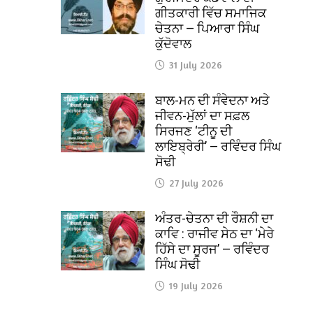
ਗੀਤਕਾਰੀ ਵਿੱਚ ਸਮਾਜਿਕ
ਚੇਤਨਾ — ਪਿਆਰਾ ਸਿੰਘ
ਕੁੱਦੋਵਾਲ
31 July 2026
ਬਾਲ-ਮਨ ਦੀ ਸੰਵੇਦਨਾ ਅਤੇ
ਜੀਵਨ-ਮੁੱਲਾਂ ਦਾ ਸਫ਼ਲ
ਸਿਰਜਣ ‘ਟੀਨੂ ਦੀ
ਲਾਇਬ੍ਰੇਰੀ’ — ਰਵਿੰਦਰ ਸਿੰਘ
ਸੋਢੀ
27 July 2026
ਅੰਤਰ-ਚੇਤਨਾ ਦੀ ਰੌਸ਼ਨੀ ਦਾ
ਕਾਵਿ : ਰਾਜੀਵ ਸੇਠ ਦਾ ‘ਮੇਰੇ
ਹਿੱਸੇ ਦਾ ਸੂਰਜ’ — ਰਵਿੰਦਰ
ਸਿੰਘ ਸੋਢੀ
19 July 2026