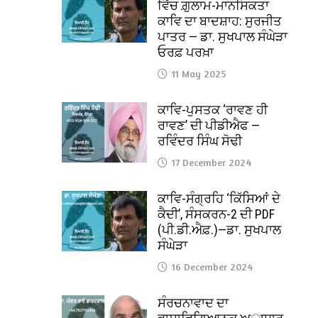
ਵਿੱਚ ਗ਼ੁਲਾਮ-ਮਾਨਸਿਕਤਾ
ਕਾਵਿ ਦਾ ਬਾਦਸ਼ਾਹ: ਸੁਰਜੀਤ
ਪਾਤਰ — ਡਾ. ਸੁਖਪਾਲ ਸੰਘੇੜਾ
ਓਰਫ਼ ਪਰਖ਼ਾ
11 May 2025
ਕਾਵਿ-ਪੁਸਤਕ ‘ਰਾਵਣ ਹੀ
ਰਾਵਣ’ ਦੀ ਪੀਡੀਐਫ —
ਰਵਿੰਦਰ ਸਿੰਘ ਸੋਢੀ
17 December 2024
ਕਾਵਿ-ਸੰਗ੍ਰਹਿ ‘ਕਿੱਸਿਆਂ ਦੇ
ਕੈਦੀ’, ਸੰਸਕਰਨ-2 ਦੀ PDF
(ਪੀ.ਡੀ.ਐਫ਼.)—ਡਾ. ਸੁਖਪਾਲ
ਸੰਘੇੜਾ
16 December 2024
ਸੰਰਚਨਾਵਾਦ ਦਾ