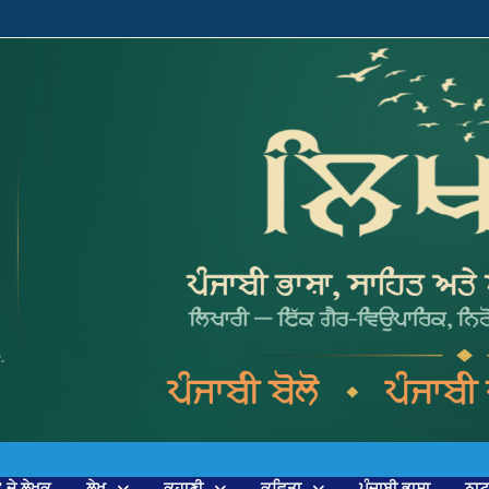
’ ਦੇ ਲੇਖਕ
ਲੇਖ
ਕਹਾਣੀ
ਕਵਿਤਾ
ਪੰਜਾਬੀ ਭਾਸ਼ਾ
ਨਾ