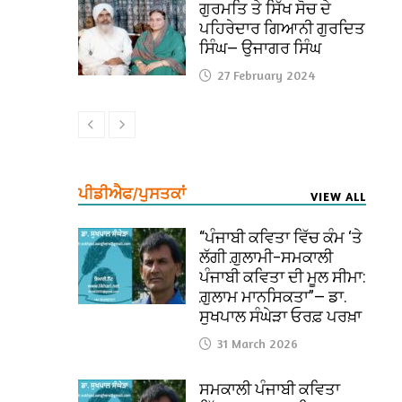
ਗੁਰਮਤਿ ਤੇ ਸਿੱਖ ਸੋਚ ਦੇ
ਪਹਿਰੇਦਾਰ ਗਿਆਨੀ ਗੁਰਦਿਤ
ਸਿੰਘ— ਉਜਾਗਰ ਸਿੰਘ
27 February 2024
ਪੀਡੀਐਫ/ਪੁਸਤਕਾਂ
VIEW ALL
“ਪੰਜਾਬੀ ਕਵਿਤਾ ਵਿੱਚ ਕੰਮ ‘ਤੇ
ਲੱਗੀ ਗ਼ੁਲਾਮੀ–ਸਮਕਾਲੀ
ਪੰਜਾਬੀ ਕਵਿਤਾ ਦੀ ਮੂਲ ਸੀਮਾ:
ਗ਼ੁਲਾਮ ਮਾਨਸਿਕਤਾ”— ਡਾ.
ਸੁਖਪਾਲ ਸੰਘੇੜਾ ਓਰਫ਼ ਪਰਖ਼ਾ
31 March 2026
ਸਮਕਾਲੀ ਪੰਜਾਬੀ ਕਵਿਤਾ