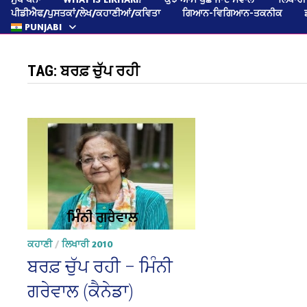
ਪੀਡੀਐਫ/ਪੁਸਤਕਾਂ/ਲੇਖ/ਕਹਾਣੀਆਂ/ਕਵਿਤਾ
ਗਿਆਨ-ਵਿਗਿਆਨ-ਤਕਨੀਕ
PUNJABI
TAG:
ਬਰਫ਼ ਚੁੱਪ ਰਹੀ
ਕਹਾਣੀ
/
ਲਿਖਾਰੀ 2010
ਬਰਫ਼ ਚੁੱਪ ਰਹੀ – ਮਿੰਨੀ
ਗਰੇਵਾਲ (ਕੈਨੇਡਾ)