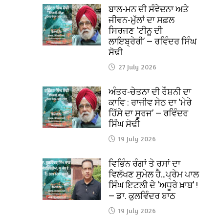
ਬਾਲ-ਮਨ ਦੀ ਸੰਵੇਦਨਾ ਅਤੇ
ਜੀਵਨ-ਮੁੱਲਾਂ ਦਾ ਸਫ਼ਲ
ਸਿਰਜਣ ‘ਟੀਨੂ ਦੀ
ਲਾਇਬ੍ਰੇਰੀ’ — ਰਵਿੰਦਰ ਸਿੰਘ
ਸੋਢੀ
27 July 2026
ਅੰਤਰ-ਚੇਤਨਾ ਦੀ ਰੌਸ਼ਨੀ ਦਾ
ਕਾਵਿ : ਰਾਜੀਵ ਸੇਠ ਦਾ ‘ਮੇਰੇ
ਹਿੱਸੇ ਦਾ ਸੂਰਜ’ — ਰਵਿੰਦਰ
ਸਿੰਘ ਸੋਢੀ
19 July 2026
ਵਿਭਿੰਨ ਰੰਗਾਂ ਤੇ ਰਸਾਂ ਦਾ
ਵਿਲੱਖਣ ਸੁਮੇਲ ਹੈ…ਪ੍ਰੇਮ ਪਾਲ
ਸਿੰਘ ਇਟਲੀ ਦੇ ‘ਅਧੂਰੇ ਖ਼ਾਬ’ !
— ਡਾ. ਕੁਲਵਿੰਦਰ ਬਾਠ
19 July 2026