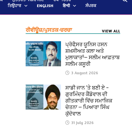
ਤਿਉਹਾਰ
ENGLISH
हिन्दी
ਸੰਪਰਕ
ਰੀਵੀਊਜ਼/ਪੁਸਤਕ-ਚਰਚਾ
VIEW ALL
ਪ੍ਰੋਫੈ਼ਸਰ ਯੂਨਿਸ ਹਸਨ
ਸ਼ਖ਼ਸੀਅਤ ਕਲਾ ਅਤੇ
ਮੁਲਾਕਾਤਾਂ— ਸਲੀਮ ਆਫ਼ਤਾਬ
ਸਲੀਮ ਕਸੂਰੀ
3 August 2026
ਸਾਡੀ ਜਾਨ ‘ਤੇ ਬਣੀ ਏ –
ਗੁਰਮਿੰਦਰ ਕੈਂਡੋਵਾਲ ਦੀ
ਗੀਤਕਾਰੀ ਵਿੱਚ ਸਮਾਜਿਕ
ਚੇਤਨਾ — ਪਿਆਰਾ ਸਿੰਘ
ਕੁੱਦੋਵਾਲ
31 July 2026