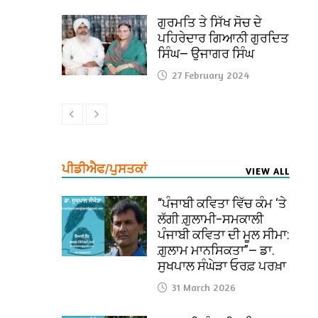
ਗੁਰਮਤਿ ਤੇ ਸਿੱਖ ਸੋਚ ਦੇ
ਪਹਿਰੇਦਾਰ ਗਿਆਨੀ ਗੁਰਦਿਤ
ਸਿੰਘ— ਉਜਾਗਰ ਸਿੰਘ
27 February 2024
ਪੀਡੀਐਫ/ਪੁਸਤਕਾਂ
VIEW ALL
“ਪੰਜਾਬੀ ਕਵਿਤਾ ਵਿੱਚ ਕੰਮ ‘ਤੇ
ਲੱਗੀ ਗ਼ੁਲਾਮੀ–ਸਮਕਾਲੀ
ਪੰਜਾਬੀ ਕਵਿਤਾ ਦੀ ਮੂਲ ਸੀਮਾ:
ਗ਼ੁਲਾਮ ਮਾਨਸਿਕਤਾ”— ਡਾ.
ਸੁਖਪਾਲ ਸੰਘੇੜਾ ਓਰਫ਼ ਪਰਖ਼ਾ
31 March 2026