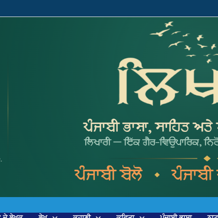
’ ਦੇ ਲੇਖਕ
ਲੇਖ
ਕਹਾਣੀ
ਕਵਿਤਾ
ਪੰਜਾਬੀ ਭਾਸ਼ਾ
ਨਾ