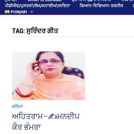
ਪੀਡੀਐਫ/ਪੁਸਤਕਾਂ/ਲੇਖ/ਕਹਾਣੀਆਂ/ਕਵਿਤਾ
ਗਿਆਨ-ਵਿਗਿਆਨ-ਤਕਨੀਕ
PUNJABI
TAG:
ਸੁਰਿੰਦਰ ਗੀਤ
ਕਵਿਤਾ
ਅਹਿਤਰਾਮ—✍️ਮਨਦੀਪ
ਕੌਰ ਭੰਮਰਾ