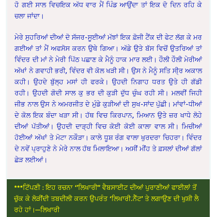
ਹੋ ਗਈ ਸਾਲ ਵਿਚਇਕ ਅੱਧ ਵਾਰ ਮੈਂ ਪਿੰਡ ਆਉਂਦਾ ਤਾਂ ਇਕ ਦੋ ਦਿਨ ਰਹਿ ਕੇ
ਚਲਾ ਜਾਂਦਾ।
ਮੇਰੇ ਸੁਹਰਿਆਂ ਦੀਆਂ ਦੋ ਸੱਜਰ-ਸੂਈਆਂ ਮੱਝਾਂ ਇਕ ਫ਼ੋਜੀ ਟੈਂਕ ਦੀ ਫੇਟ ਲੱਗ ਕੇ ਮਰ
ਗਈਆਂ ਤਾਂ ਮੈਂ ਅਫਸੋਸ ਕਰਨ ਉਥੇ ਗਿਆ। ਅੱਡੇ ਉਤੇ ਬੱਸ ਵਿਚੋਂ ਉਤਰਿਆਂ ਤਾਂ
ਵਿੰਦਰ ਦੀ ਮਾਂ ਨੇ ਮੇਰੀ ਪਿੱਠ ਪਛਾਣ ਕੇ ਮੈਨੂੰ ਹਾਕ ਮਾਰ ਲਈ। ਹੌਲੀ ਹੌਲੀ ਮੇਰੀਆਂ
ਅੱਖਾਂ ਨੇ ਗਵਾਹੀ ਭਰੀ, ਵਿੰਦਰ ਵੀ ਕੋਲ ਖੜੀ ਸੀ। ਉਸ ਨੇ ਮੈਨੂੰ ਸਤਿ ਸੀ੍ਰ ਅਕਾਲ
ਕਹੀ। ਉਹਦੇ ਬੁੱਲ੍ਹ ਮਸਾਂ ਹੀ ਫਰਕੇ। ਉਹਦੀ ਨਿਗਾਹ ਧਰਤ ਉਤੇ ਹੀ ਗੱਡੀ
ਰਹੀ। ਉਹਦੀ ਗੋਦੀ ਸਾਲ ਕੁ ਭਰ ਦੀ ਕੁੜੀ ਦੁੱਧ ਚੁੰਘ ਰਹੀ ਸੀ। ਮਲਵੀਂ ਜਿਹੀ
ਜੀਭ ਨਾਲ ਉਸ ਨੇ ਅਮਰਜੀਤ ਦੇ ਮੁੰਡੇ ਕੁੜੀਆਂ ਦੀ ਸੁਖ-ਸਾਂਦ ਪੁੱਛੀ। ਮਾਂਵਾਂ-ਧੀਆਂ
ਦੇ ਕੋਲ ਇਕ ਬੰਦਾ ਖੜਾ ਸੀ। ਹੱਥ ਵਿਚ ਕਿਰਪਾਨ, ਮਿਆਨ ਉਤੇ ਜ਼ਰ ਖਾਧੇ ਲੋਹੇ
ਦੀਆਂ ਪੱਤੀਆਂ। ਉਹਦੀ ਦਾੜ੍ਹੀ ਵਿਚ ਕੋਈ ਕੋਈ ਕਾਲਾ ਵਾਲ ਸੀ। ਮਿਚੀਆਂ
ਹੋਈਆਂ ਅੱਖਾਂ ਤੇ ਮੋਟਾ ਨਕੌੜਾ। ਕਾਲੇ ਧੂਸ਼ ਰੰਗ ਵਾਲਾ ਖੁਰਦਰਾ ਚਿਹਰਾ। ਵਿੰਦਰ
ਦੇ ਨਵੇਂ ਪ੍ਰਾਹੁਣੇ ਨੇ ਮੇਰੇ ਨਾਲ ਹੱਥ ਮਿਲਾਇਆ। ਅਸੀਂ ਮੀਂਹ ਤੇ ਫ਼ਸਲਾਂ ਦੀਆਂ ਗੱਲਾਂ
ਛੇੜ ਲਈਆਂ।
***
ਟਿੱਪਣੀ : ਇਹ ਰਚਨਾ ‘’ਲਿਖਾਰੀ” ਵੈਬਸਾਈਟ ਦੀਆਂ ਪੁਰਾਣੀਆਂ ਫਾਈਲਾਂ ਤੋਂ
ਚੁੱਕ ਕੇ ਲੋੜੀਂਦੀ ਤਬਦੀਲੀ ਕਰਨ ਉਪਰੰਤ ‘ਲਿਖਾਰੀ.ਨੈੱਟ’ ਤੇ ਲਗਾਉਣ ਦੀ ਖੁਸ਼ੀ ਲੈ
ਰਹੇ ਹਾਂ।—ਲਿਖਾਰੀ