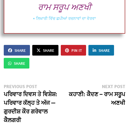
ਰਾਮ ਸਰੂਪ ਅਣਖੀ
+ ਲਿਖਾਰੀ ਵਿੱਚ ਛਪੀਆਂ ਰਚਨਾਵਾਂ ਦਾ ਵੇਰਵਾ
SHARE
SHARE
PIN IT
SHARE
SHARE
Post
Previous
N
PREVIOUS POST
NEXT POST
post:
po
ਪਰਿਵਾਰ ਦਿਵਸ ਤੇ ਵਿਸ਼ੇਸ਼:
ਕਹਾਣੀ: ਕੈਦਣ – ਰਾਮ ਸਰੂਪ
navigation
ਪਰਿਵਾਰ ਕੱਲ੍ਹ ਤੇ ਅੱਜ —
ਅਣਖੀ
ਗੁਰਦੀਸ਼ ਕੌਰ ਗਰੇਵਾਲ
ਕੈਲਗਰੀ