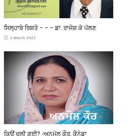
ਸਿਲ੍ਹਾਬੇ ਰਿਸ਼ਤੇ – – – ਡਾ. ਰਾਜੇਸ਼ ਕੇ ਪੱਲਣ
3 March 2023
ਕਿਉਂ ਚਲੀ ਗਈ? -ਅਨਮੋਲ ਕੌਰ, ਕੈਨੇਡਾ