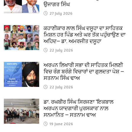
ਉਜਾਗਰ ਸਿੰਘ
27 July 2026
ਕਹਾਣੀਕਾਰ ਲਾਲ ਸਿੰਘ ਦਸੂਹਾ ਦਾ ਸਾਹਿਤਕ
ਮਿਸ਼ਨ ਹਰ ਪਿੰਡ ਅਤੇ ਘਰ ਤੱਕ ਪਹੁੰਚਾਉਣ ਦਾ
ਅਹਿਦ— ਡਾ. ਅਮਰਜੀਤ ਦਸੂਹਾ
22 July 2026
ਅਰਪਨ ਲਿਖਾਰੀ ਸਭਾ ਦੀ ਸਾਹਿਤਕ ਮਿਲਣੀ
ਵਿਚ ਰੰਗ ਬਰੰਗੇ ਵਿਚਾਰਾਂ ਦਾ ਗੁਲਦਤਾ ਪੇਸ਼ —
ਸਤਨਾਮ ਸਿੰਘ ਢਾਅ
22 July 2026
ਡਾ. ਰਘਬੀਰ ਸਿੰਘ ਸਿਰਜਣਾ ‘ਇਕਬਾਲ
ਅਰਪਨ ਯਾਦਗਾਰੀ ਪੁਰਸਕਾਰ’ ਨਾਲ਼
ਸਨਮਾਨਿਤ — ਸਤਨਾਮ ਢਾਅ
19 June 2026