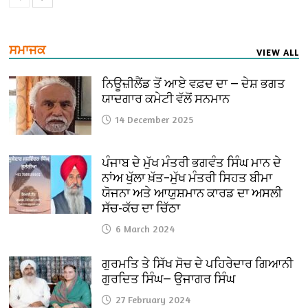
ਸਮਾਜਕ
VIEW ALL
ਨਿਊਜ਼ੀਲੈਂਡ ਤੋਂ ਆਏ ਵਫ਼ਦ ਦਾ — ਦੇਸ਼ ਭਗਤ
ਯਾਦਗਾਰ ਕਮੇਟੀ ਵੱਲੋਂ ਸਨਮਾਨ
14 December 2025
ਪੰਜਾਬ ਦੇ ਮੁੱਖ ਮੰਤਰੀ ਭਗਵੰਤ ਸਿੰਘ ਮਾਨ ਦੇ
ਨਾਂਅ ਖੁੱਲਾ ਖ਼ੱਤ–ਮੁੱਖ ਮੰਤਰੀ ਸਿਹਤ ਬੀਮਾ
ਯੋਜਨਾ ਅਤੇ ਆਯੁਸ਼ਮਾਨ ਕਾਰਡ ਦਾ ਅਸਲੀ
ਸੱਚ-ਕੱਚ ਦਾ ਚਿੱਠਾ
6 March 2024
ਗੁਰਮਤਿ ਤੇ ਸਿੱਖ ਸੋਚ ਦੇ ਪਹਿਰੇਦਾਰ ਗਿਆਨੀ
ਗੁਰਦਿਤ ਸਿੰਘ— ਉਜਾਗਰ ਸਿੰਘ
27 February 2024