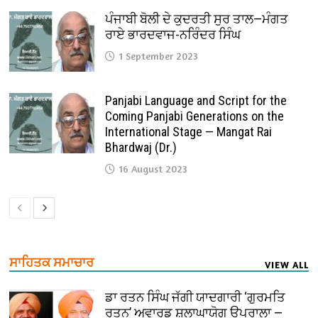
ਪੰਜਾਬੀ ਬੋਲੀ ਦੇ ਕੁਦਰਤੀ ਸੁਰ ਤਾਲ—ਮੰਗਤ
ਰਾਏ ਭਾਰਦਵਾਜ-ਨਰਿੰਦਰ ਸਿੰਘ
1 September 2023
Panjabi Language and Script for the
Coming Panjabi Generations on the
International Stage — Mangat Rai
Bhardwaj (Dr.)
16 August 2023
ਸਾਹਿਤਕ ਸਮਾਚਾਰ
VIEW ALL
ਡਾ ਰਤਨ ਸਿੰਘ ਜੱਗੀ ਯਾਦਗਾਰੀ ‘ਗੁਰਮਤਿ
ਰਤਨ’ ਅਵਾਰਡ ਸ਼ਲਾਘਾਯੋਗ ਉਪਰਾਲਾ —