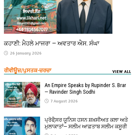
ਕਹਾਣੀ: ਮੈਹਲੇ ਮਾਜਰਾ — ਅਵਤਾਰ ਐਸ. ਸੰਘਾ
26 January 2026
ਰੀਵੀਊਜ਼/ਪੁਸਤਕ-ਚਰਚਾ
VIEW ALL
An Empire Speaks by Rupinder S. Brar
— Ravinder Singh Sodhi
7 August 2026
ਪ੍ਰੋਫੈ਼ਸਰ ਯੂਨਿਸ ਹਸਨ ਸ਼ਖ਼ਸੀਅਤ ਕਲਾ ਅਤੇ
ਮੁਲਾਕਾਤਾਂ— ਸਲੀਮ ਆਫ਼ਤਾਬ ਸਲੀਮ ਕਸੂਰੀ