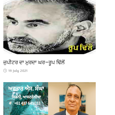
ਜੁਪੀਟਰ ਦਾ ਮੁਰਦਾ ਘਰ—ਰੂਪ ਢਿੱਲੋਂ
19 July 2021