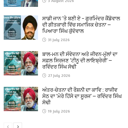
3 August 2026
ਸਾਡੀ ਜਾਨ ‘ਤੇ ਬਣੀ ਏ – ਗੁਰਮਿੰਦਰ ਕੈਂਡੋਵਾਲ
ਦੀ ਗੀਤਕਾਰੀ ਵਿੱਚ ਸਮਾਜਿਕ ਚੇਤਨਾ —
ਪਿਆਰਾ ਸਿੰਘ ਕੁੱਦੋਵਾਲ
31 July 2026
ਬਾਲ-ਮਨ ਦੀ ਸੰਵੇਦਨਾ ਅਤੇ ਜੀਵਨ-ਮੁੱਲਾਂ ਦਾ
ਸਫ਼ਲ ਸਿਰਜਣ ‘ਟੀਨੂ ਦੀ ਲਾਇਬ੍ਰੇਰੀ’ —
ਰਵਿੰਦਰ ਸਿੰਘ ਸੋਢੀ
27 July 2026
ਅੰਤਰ-ਚੇਤਨਾ ਦੀ ਰੌਸ਼ਨੀ ਦਾ ਕਾਵਿ : ਰਾਜੀਵ
ਸੇਠ ਦਾ ‘ਮੇਰੇ ਹਿੱਸੇ ਦਾ ਸੂਰਜ’ — ਰਵਿੰਦਰ ਸਿੰਘ
ਸੋਢੀ
19 July 2026