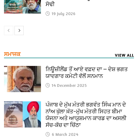
ਸੋਢੀ
19 July 2026
ਸਮਾਜਕ
VIEW ALL
ਨਿਊਜ਼ੀਲੈਂਡ ਤੋਂ ਆਏ ਵਫ਼ਦ ਦਾ — ਦੇਸ਼ ਭਗਤ
ਯਾਦਗਾਰ ਕਮੇਟੀ ਵੱਲੋਂ ਸਨਮਾਨ
14 December 2025
ਪੰਜਾਬ ਦੇ ਮੁੱਖ ਮੰਤਰੀ ਭਗਵੰਤ ਸਿੰਘ ਮਾਨ ਦੇ
ਨਾਂਅ ਖੁੱਲਾ ਖ਼ੱਤ–ਮੁੱਖ ਮੰਤਰੀ ਸਿਹਤ ਬੀਮਾ
ਯੋਜਨਾ ਅਤੇ ਆਯੁਸ਼ਮਾਨ ਕਾਰਡ ਦਾ ਅਸਲੀ
ਸੱਚ-ਕੱਚ ਦਾ ਚਿੱਠਾ
6 March 2024