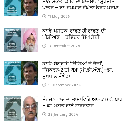
ਮਾਨਸਿਕਤਾ ਕਾਵਿ ਦਾ ਬਾਦਸ਼ਾਹ: ਸੁਰਜੀਤ
ਪਾਤਰ — ਡਾ. ਸੁਖਪਾਲ ਸੰਘੇੜਾ ਓਰਫ਼ ਪਰਖ਼ਾ
11 May 2025
ਕਾਵਿ-ਪੁਸਤਕ ‘ਰਾਵਣ ਹੀ ਰਾਵਣ’ ਦੀ
ਪੀਡੀਐਫ — ਰਵਿੰਦਰ ਸਿੰਘ ਸੋਢੀ
17 December 2024
ਕਾਵਿ-ਸੰਗ੍ਰਹਿ ‘ਕਿੱਸਿਆਂ ਦੇ ਕੈਦੀ’,
ਸੰਸਕਰਨ-2 ਦੀ PDF (ਪੀ.ਡੀ.ਐਫ਼.)—ਡਾ.
ਸੁਖਪਾਲ ਸੰਘੇੜਾ
16 December 2024
ਸੰਰਚਨਾਵਾਦ ਦਾ ਭਾਸ਼ਾਵਿਗਿਆਨਕ ਅਾਧਾਰ
— ਡਾ. ਮੰਗਤ ਰਾਏ ਭਾਰਦਵਾਜ
22 January 2024