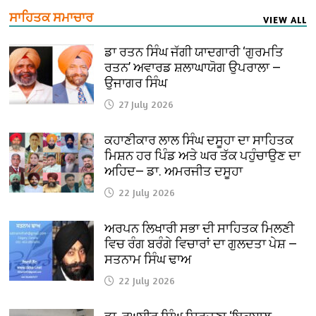
ਸਾਹਿਤਕ ਸਮਾਚਾਰ
VIEW ALL
ਡਾ ਰਤਨ ਸਿੰਘ ਜੱਗੀ ਯਾਦਗਾਰੀ ‘ਗੁਰਮਤਿ
ਰਤਨ’ ਅਵਾਰਡ ਸ਼ਲਾਘਾਯੋਗ ਉਪਰਾਲਾ —
ਉਜਾਗਰ ਸਿੰਘ
27 July 2026
ਕਹਾਣੀਕਾਰ ਲਾਲ ਸਿੰਘ ਦਸੂਹਾ ਦਾ ਸਾਹਿਤਕ
ਮਿਸ਼ਨ ਹਰ ਪਿੰਡ ਅਤੇ ਘਰ ਤੱਕ ਪਹੁੰਚਾਉਣ ਦਾ
ਅਹਿਦ— ਡਾ. ਅਮਰਜੀਤ ਦਸੂਹਾ
22 July 2026
ਅਰਪਨ ਲਿਖਾਰੀ ਸਭਾ ਦੀ ਸਾਹਿਤਕ ਮਿਲਣੀ
ਵਿਚ ਰੰਗ ਬਰੰਗੇ ਵਿਚਾਰਾਂ ਦਾ ਗੁਲਦਤਾ ਪੇਸ਼ —
ਸਤਨਾਮ ਸਿੰਘ ਢਾਅ
22 July 2026