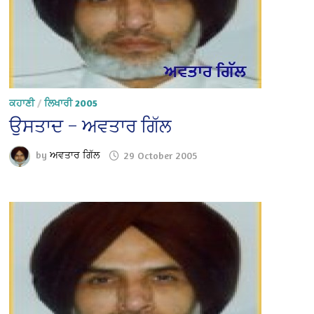
ਕਹਾਣੀ
/
ਲਿਖਾਰੀ 2005
ਉਸਤਾਦ – ਅਵਤਾਰ ਗਿੱਲ
by
ਅਵਤਾਰ ਗਿੱਲ
29 October 2005