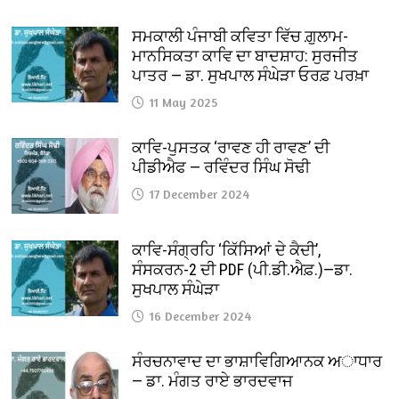
ਸਮਕਾਲੀ ਪੰਜਾਬੀ ਕਵਿਤਾ ਵਿੱਚ ਗ਼ੁਲਾਮ-
ਮਾਨਸਿਕਤਾ ਕਾਵਿ ਦਾ ਬਾਦਸ਼ਾਹ: ਸੁਰਜੀਤ
ਪਾਤਰ — ਡਾ. ਸੁਖਪਾਲ ਸੰਘੇੜਾ ਓਰਫ਼ ਪਰਖ਼ਾ
11 May 2025
ਕਾਵਿ-ਪੁਸਤਕ ‘ਰਾਵਣ ਹੀ ਰਾਵਣ’ ਦੀ
ਪੀਡੀਐਫ — ਰਵਿੰਦਰ ਸਿੰਘ ਸੋਢੀ
17 December 2024
ਕਾਵਿ-ਸੰਗ੍ਰਹਿ ‘ਕਿੱਸਿਆਂ ਦੇ ਕੈਦੀ’,
ਸੰਸਕਰਨ-2 ਦੀ PDF (ਪੀ.ਡੀ.ਐਫ਼.)—ਡਾ.
ਸੁਖਪਾਲ ਸੰਘੇੜਾ
16 December 2024
ਸੰਰਚਨਾਵਾਦ ਦਾ ਭਾਸ਼ਾਵਿਗਿਆਨਕ ਅਾਧਾਰ
— ਡਾ. ਮੰਗਤ ਰਾਏ ਭਾਰਦਵਾਜ