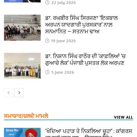
22 July 2026
ਡਾ. ਰਘਬੀਰ ਸਿੰਘ ਸਿਰਜਣਾ ‘ਇਕਬਾਲ
ਅਰਪਨ ਯਾਦਗਾਰੀ ਪੁਰਸਕਾਰ’ ਨਾਲ਼
ਸਨਮਾਨਿਤ — ਸਤਨਾਮ ਢਾਅ
19 June 2026
ਡਾ. ਨਿਸ਼ਾਨ ਸਿੰਘ ਰਾਠੌਰ ਦੀ ‘ਕਾਫ਼ਲਿਆਂ ’ਚ
ਗੁਆਚੇ ਲੋਕ’ ਪੰਜਾਬੀ ਪੁਸਤਕ ਲੋਕ ਅਰਪਣ
5 June 2026
ਸਮਾਚਾਰ/ਚਲਦੇ ਮਾਮਲੇ
VIEW ALL
‘ਖੋਦਿਆ ਪਹਾੜ ਤੇ ਨਿਕਲਿਆ ਚੂਹਾ’ : ਕਾਂਗਰਸ