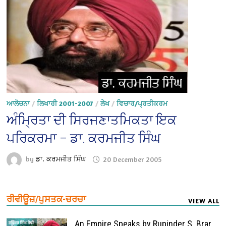
ਆਲੋਚਨਾ
/
ਲਿਖਾਰੀ 2001-2007
/
ਲੇਖ
/
ਵਿਚਾਰ/ਪ੍ਰਤੀਕਰਮ
ਅੰਮ੍ਰਿਤਾ ਦੀ ਸਿਰਜਣਾਤਮਿਕਤਾ ਇਕ
ਪਰਿਕਰਮਾ – ਡਾ. ਕਰਮਜੀਤ ਸਿੰਘ
by
ਡਾ. ਕਰਮਜੀਤ ਸਿੰਘ
20 December 2005
ਰੀਵੀਊਜ਼/ਪੁਸਤਕ-ਚਰਚਾ
VIEW ALL
An Empire Speaks by Rupinder S. Brar