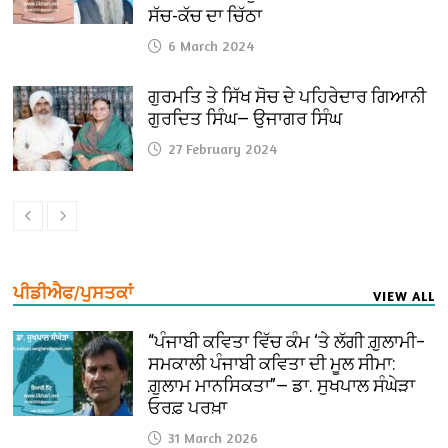
ਸੱਚ-ਕੱਚ ਦਾ ਚਿੱਠਾ
6 March 2024
ਗੁਰਮਤਿ ਤੇ ਸਿੱਖ ਸੋਚ ਦੇ ਪਹਿਰੇਦਾਰ ਗਿਆਨੀ
ਗੁਰਦਿਤ ਸਿੰਘ— ਉਜਾਗਰ ਸਿੰਘ
27 February 2024
ਪੀਡੀਐਫ/ਪੁਸਤਕਾਂ
VIEW ALL
“ਪੰਜਾਬੀ ਕਵਿਤਾ ਵਿੱਚ ਕੰਮ ‘ਤੇ ਲੱਗੀ ਗ਼ੁਲਾਮੀ–
ਸਮਕਾਲੀ ਪੰਜਾਬੀ ਕਵਿਤਾ ਦੀ ਮੂਲ ਸੀਮਾ:
ਗ਼ੁਲਾਮ ਮਾਨਸਿਕਤਾ”— ਡਾ. ਸੁਖਪਾਲ ਸੰਘੇੜਾ
ਓਰਫ਼ ਪਰਖ਼ਾ
31 March 2026