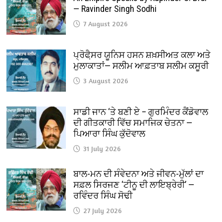
— Ravinder Singh Sodhi
7 August 2026
ਪ੍ਰੋਫੈ਼ਸਰ ਯੂਨਿਸ ਹਸਨ ਸ਼ਖ਼ਸੀਅਤ ਕਲਾ ਅਤੇ
ਮੁਲਾਕਾਤਾਂ— ਸਲੀਮ ਆਫ਼ਤਾਬ ਸਲੀਮ ਕਸੂਰੀ
3 August 2026
ਸਾਡੀ ਜਾਨ ‘ਤੇ ਬਣੀ ਏ – ਗੁਰਮਿੰਦਰ ਕੈਂਡੋਵਾਲ
ਦੀ ਗੀਤਕਾਰੀ ਵਿੱਚ ਸਮਾਜਿਕ ਚੇਤਨਾ —
ਪਿਆਰਾ ਸਿੰਘ ਕੁੱਦੋਵਾਲ
31 July 2026
ਬਾਲ-ਮਨ ਦੀ ਸੰਵੇਦਨਾ ਅਤੇ ਜੀਵਨ-ਮੁੱਲਾਂ ਦਾ
ਸਫ਼ਲ ਸਿਰਜਣ ‘ਟੀਨੂ ਦੀ ਲਾਇਬ੍ਰੇਰੀ’ —
ਰਵਿੰਦਰ ਸਿੰਘ ਸੋਢੀ
27 July 2026