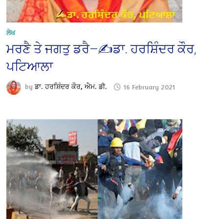
ਲੇਖ
ਮਰਣੈ ਤੇ ਜਗਤੁ ਡਰੈ—✍️ਡਾ. ਹਰਸ਼ਿੰਦਰ ਕੌਰ,
ਪਟਿਆਲਾ
by
ਡਾ. ਹਰਸ਼ਿੰਦਰ ਕੌਰ, ਐਮ. ਡੀ.
16 February 2021