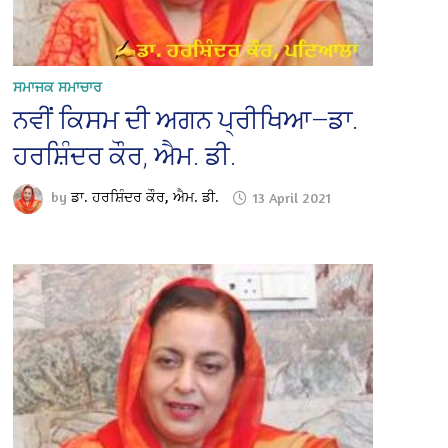
ਸਮਾਜਕ ਸਮਾਚਾਰ
ਨਵੀਂ ਕਿਸਮ ਦੀ ਅਗਨ ਪ੍ਰੀਖਿਆ—ਡਾ.
ਹਰਸ਼ਿੰਦਰ ਕੌਰ, ਐਮ. ਡੀ.
by
ਡਾ. ਹਰਸ਼ਿੰਦਰ ਕੌਰ, ਐਮ. ਡੀ.
13 April 2021