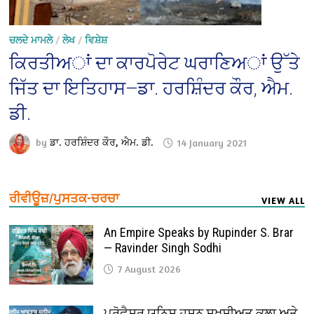
ਚਲਦੇ ਮਾਮਲੇ
/
ਲੇਖ
/
ਵਿਸ਼ੇਸ਼
ਕਿਰਤੀਅਾਂ ਦਾ ਕਾਰਪੋਰੇਟ ਘਰਾਣਿਅਾਂ ਉੱਤੇ
ਜਿੱਤ ਦਾ ਇਤਿਹਾਸ—ਡਾ. ਹਰਸ਼ਿੰਦਰ ਕੌਰ, ਐਮ.
ਡੀ.
by
ਡਾ. ਹਰਸ਼ਿੰਦਰ ਕੌਰ, ਐਮ. ਡੀ.
14 January 2021
ਰੀਵੀਊਜ਼/ਪੁਸਤਕ-ਚਰਚਾ
VIEW ALL
An Empire Speaks by Rupinder S. Brar
— Ravinder Singh Sodhi
7 August 2026
ਪ੍ਰੋਫੈ਼ਸਰ ਯੂਨਿਸ ਹਸਨ ਸ਼ਖ਼ਸੀਅਤ ਕਲਾ ਅਤੇ