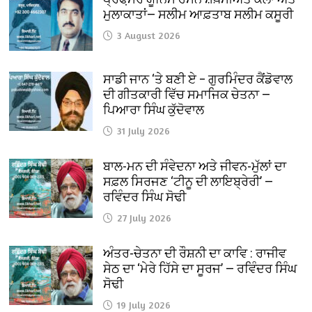
ਮੁਲਾਕਾਤਾਂ— ਸਲੀਮ ਆਫ਼ਤਾਬ ਸਲੀਮ ਕਸੂਰੀ
3 August 2026
ਸਾਡੀ ਜਾਨ ‘ਤੇ ਬਣੀ ਏ – ਗੁਰਮਿੰਦਰ ਕੈਂਡੋਵਾਲ
ਦੀ ਗੀਤਕਾਰੀ ਵਿੱਚ ਸਮਾਜਿਕ ਚੇਤਨਾ —
ਪਿਆਰਾ ਸਿੰਘ ਕੁੱਦੋਵਾਲ
31 July 2026
ਬਾਲ-ਮਨ ਦੀ ਸੰਵੇਦਨਾ ਅਤੇ ਜੀਵਨ-ਮੁੱਲਾਂ ਦਾ
ਸਫ਼ਲ ਸਿਰਜਣ ‘ਟੀਨੂ ਦੀ ਲਾਇਬ੍ਰੇਰੀ’ —
ਰਵਿੰਦਰ ਸਿੰਘ ਸੋਢੀ
27 July 2026
ਅੰਤਰ-ਚੇਤਨਾ ਦੀ ਰੌਸ਼ਨੀ ਦਾ ਕਾਵਿ : ਰਾਜੀਵ
ਸੇਠ ਦਾ ‘ਮੇਰੇ ਹਿੱਸੇ ਦਾ ਸੂਰਜ’ — ਰਵਿੰਦਰ ਸਿੰਘ
ਸੋਢੀ
19 July 2026