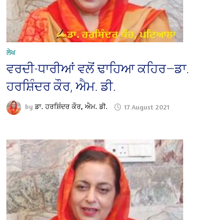
ਲੇਖ
ਵਰਦੀ-ਧਾਰੀਆਂ ਵਲੋਂ ਢਾਹਿਆ ਕਹਿਰ—ਡਾ.
ਹਰਸ਼ਿੰਦਰ ਕੌਰ, ਐਮ. ਡੀ.
by
ਡਾ. ਹਰਸ਼ਿੰਦਰ ਕੌਰ, ਐਮ. ਡੀ.
17 August 2021