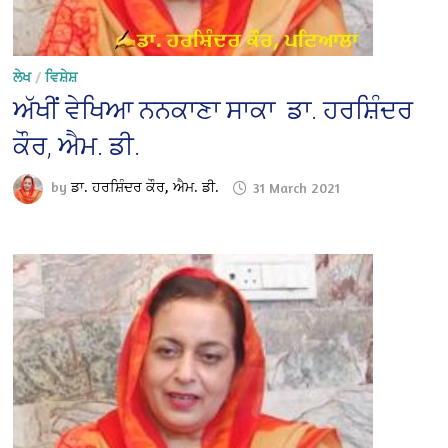
ਲੇਖ
/
ਵਿਸ਼ੇਸ਼
ਅੱਖੀਂ ਵੇਖਿਆ ਨਨਕਾਣਾ ਸਾਕਾ ਡਾ. ਹਰਸ਼ਿੰਦਰ
ਕੌਰ, ਐਮ. ਡੀ.
by
ਡਾ. ਹਰਸ਼ਿੰਦਰ ਕੌਰ, ਐਮ. ਡੀ.
31 March 2021