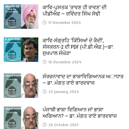
ਕਾਵਿ-ਪੁਸਤਕ ‘ਰਾਵਣ ਹੀ ਰਾਵਣ’ ਦੀ
ਪੀਡੀਐਫ — ਰਵਿੰਦਰ ਸਿੰਘ ਸੋਢੀ
17 December 2024
ਕਾਵਿ-ਸੰਗ੍ਰਹਿ ‘ਕਿੱਸਿਆਂ ਦੇ ਕੈਦੀ’,
ਸੰਸਕਰਨ-2 ਦੀ PDF (ਪੀ.ਡੀ.ਐਫ਼.)—ਡਾ.
ਸੁਖਪਾਲ ਸੰਘੇੜਾ
16 December 2024
ਸੰਰਚਨਾਵਾਦ ਦਾ ਭਾਸ਼ਾਵਿਗਿਆਨਕ ਅਾਧਾਰ
— ਡਾ. ਮੰਗਤ ਰਾਏ ਭਾਰਦਵਾਜ
22 January 2024
ਪੰਜਾਬੀ ਭਾਸ਼ਾ ਵਿਗਿਆਨ ਜਾਂ ਭਾਸ਼ਾ
ਅਗਿਆਨ? — ਡਾ. ਮੰਗਤ ਰਾਏ ਭਾਰਦਵਾਜ
26 October 2023