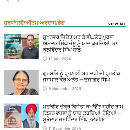
ਸ਼ਰਧਾਂਜਲੀ/ਅੰਤਿਮ-ਅਰਦਾਸ/ਭੋਗ
VIEW ALL
ਸੁਖ਼ਨਵਰ ਜਿਓਣ ਮਰ ਕੇ ਵੀ…‘ਲੋਹ ਪੁਰਸ਼’
ਅਮੋਲਕ ਸਿੰਘ ਜੰਮੂ ਨੂੰ ਯਾਦ ਕਰਦਿਆਂ…ਡਾ.
ਕੁਲਵਿੰਦਰ ਸਿੰਘ ਬਾਠ
12 July 2026
ਗੁਰਮਤਿ ਨੂੰ ਪ੍ਰਣਾਈ ਬਹਾਦਰੀ ਦੀ ਪ੍ਰਤੀਕ
ਜਸਪਾਲ ਕੌਰ ਅਨੰਤ — ਉਜਾਗਰ ਸਿੰਘ
9 November 2025
ਮਹਾਂਵੀਰ ਚੱਕ੍ਰ ਵਿਜੇਤਾ ਕਮਾਂਡੈਂਟ ਸ਼ਹੀਦ ਰਾਮ
ਕਿਸ਼ਨ ਵਧਵਾ ਨੂੰ ਯਾਦ ਕਰਦਿਆਂ ਹੋਇਆਂ —
ਸੂਬੇਦਾਰ ਜਸਵਿੰਦਰ ਸਿੰਘ ਭੁਲੇਰੀਆ
11 December 2024