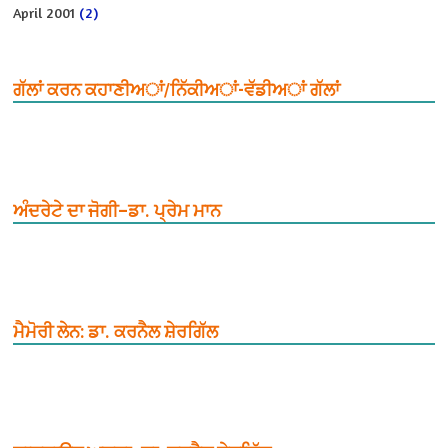
April 2001
(2)
ਗੱਲਾਂ ਕਰਨ ਕਹਾਣੀਅਾਂ/ਨਿੱਕੀਅਾਂ-ਵੱਡੀਅਾਂ ਗੱਲਾਂ
ਅੰਦਰੇਟੇ ਦਾ ਜੋਗੀ–ਡਾ. ਪ੍ਰੇਮ ਮਾਨ
ਮੈਮੋਰੀ ਲੇਨ: ਡਾ. ਕਰਨੈਲ ਸ਼ੇਰਗਿੱਲ