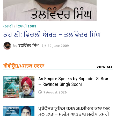
ਕਹਾਣੀ
/
ਲਿਖਾਰੀ 2009
ਕਹਾਣੀ: ਵਿਚਲੀ ਔਰਤ – ਤਲਵਿੰਦਰ ਸਿੰਘ
by
ਤਲਵਿੰਦਰ ਸਿੰਘ
29 June 2009
ਰੀਵੀਊਜ਼/ਪੁਸਤਕ-ਚਰਚਾ
VIEW ALL
An Empire Speaks by Rupinder S. Brar
— Ravinder Singh Sodhi
7 August 2026
ਪ੍ਰੋਫੈ਼ਸਰ ਯੂਨਿਸ ਹਸਨ ਸ਼ਖ਼ਸੀਅਤ ਕਲਾ ਅਤੇ
ਮੁਲਾਕਾਤਾਂ— ਸਲੀਮ ਆਫ਼ਤਾਬ ਸਲੀਮ ਕਸੂਰੀ