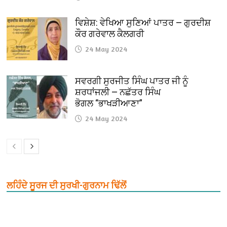
ਵਿਸ਼ੇਸ਼: ਵੇਖਿਆ ਸੁਣਿਆਂ ਪਾਤਰ — ਗੁਰਦੀਸ਼
ਕੌਰ ਗਰੇਵਾਲ ਕੈਲਗਰੀ
24 May 2024
ਸਵਰਗੀ ਸੁਰਜੀਤ ਸਿੰਘ ਪਾਤਰ ਜੀ ਨੂੰ
ਸ਼ਰਧਾਂਜਲੀ — ਨਛੱਤਰ ਸਿੰਘ
ਭੋਗਲ “ਭਾਖੜੀਆਣਾ”
24 May 2024
ਲਹਿੰਦੇ ਸੂਰਜ ਦੀ ਸੁਰਖੀ-ਗੁਰਨਾਮ ਢਿੱਲੋਂ