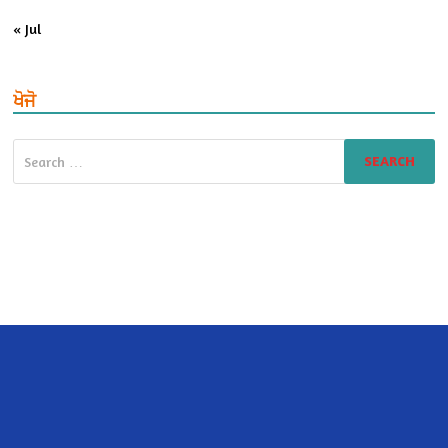
« Jul
ਖੋਜੋ
Search
for: