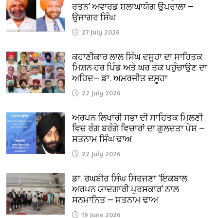
ਰਤਨ’ ਅਵਾਰਡ ਸ਼ਲਾਘਾਯੋਗ ਉਪਰਾਲਾ —
ਉਜਾਗਰ ਸਿੰਘ
27 July 2026
ਕਹਾਣੀਕਾਰ ਲਾਲ ਸਿੰਘ ਦਸੂਹਾ ਦਾ ਸਾਹਿਤਕ
ਮਿਸ਼ਨ ਹਰ ਪਿੰਡ ਅਤੇ ਘਰ ਤੱਕ ਪਹੁੰਚਾਉਣ ਦਾ
ਅਹਿਦ— ਡਾ. ਅਮਰਜੀਤ ਦਸੂਹਾ
22 July 2026
ਅਰਪਨ ਲਿਖਾਰੀ ਸਭਾ ਦੀ ਸਾਹਿਤਕ ਮਿਲਣੀ
ਵਿਚ ਰੰਗ ਬਰੰਗੇ ਵਿਚਾਰਾਂ ਦਾ ਗੁਲਦਤਾ ਪੇਸ਼ —
ਸਤਨਾਮ ਸਿੰਘ ਢਾਅ
22 July 2026
ਡਾ. ਰਘਬੀਰ ਸਿੰਘ ਸਿਰਜਣਾ ‘ਇਕਬਾਲ
ਅਰਪਨ ਯਾਦਗਾਰੀ ਪੁਰਸਕਾਰ’ ਨਾਲ਼
ਸਨਮਾਨਿਤ — ਸਤਨਾਮ ਢਾਅ
19 June 2026