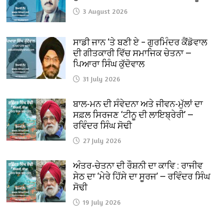
3 August 2026
ਸਾਡੀ ਜਾਨ ‘ਤੇ ਬਣੀ ਏ – ਗੁਰਮਿੰਦਰ ਕੈਂਡੋਵਾਲ
ਦੀ ਗੀਤਕਾਰੀ ਵਿੱਚ ਸਮਾਜਿਕ ਚੇਤਨਾ —
ਪਿਆਰਾ ਸਿੰਘ ਕੁੱਦੋਵਾਲ
31 July 2026
ਬਾਲ-ਮਨ ਦੀ ਸੰਵੇਦਨਾ ਅਤੇ ਜੀਵਨ-ਮੁੱਲਾਂ ਦਾ
ਸਫ਼ਲ ਸਿਰਜਣ ‘ਟੀਨੂ ਦੀ ਲਾਇਬ੍ਰੇਰੀ’ —
ਰਵਿੰਦਰ ਸਿੰਘ ਸੋਢੀ
27 July 2026
ਅੰਤਰ-ਚੇਤਨਾ ਦੀ ਰੌਸ਼ਨੀ ਦਾ ਕਾਵਿ : ਰਾਜੀਵ
ਸੇਠ ਦਾ ‘ਮੇਰੇ ਹਿੱਸੇ ਦਾ ਸੂਰਜ’ — ਰਵਿੰਦਰ ਸਿੰਘ
ਸੋਢੀ
19 July 2026