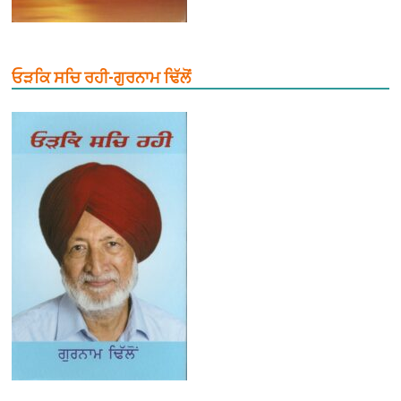
ਓੜਕਿ ਸਚਿ ਰਹੀ-ਗੁਰਨਾਮ ਢਿੱਲੋਂ