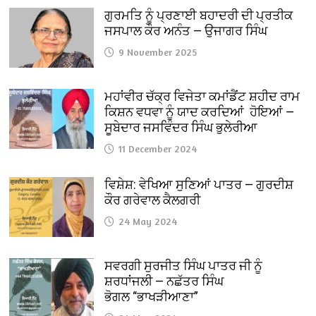
ਗੁਰਮਤਿ ਨੂੰ ਪ੍ਰਣਾਈ ਬਹਾਦਰੀ ਦੀ ਪ੍ਰਤੀਕ
ਜਸਪਾਲ ਕੌਰ ਅਨੰਤ — ਉਜਾਗਰ ਸਿੰਘ
9 November 2025
ਮਹਾਂਵੀਰ ਚੱਕ੍ਰ ਵਿਜੇਤਾ ਕਮਾਂਡੈਂਟ ਸ਼ਹੀਦ ਰਾਮ
ਕਿਸ਼ਨ ਵਧਵਾ ਨੂੰ ਯਾਦ ਕਰਦਿਆਂ ਹੋਇਆਂ —
ਸੂਬੇਦਾਰ ਜਸਵਿੰਦਰ ਸਿੰਘ ਭੁਲੇਰੀਆ
11 December 2024
ਵਿਸ਼ੇਸ਼: ਵੇਖਿਆ ਸੁਣਿਆਂ ਪਾਤਰ — ਗੁਰਦੀਸ਼
ਕੌਰ ਗਰੇਵਾਲ ਕੈਲਗਰੀ
24 May 2024
ਸਵਰਗੀ ਸੁਰਜੀਤ ਸਿੰਘ ਪਾਤਰ ਜੀ ਨੂੰ
ਸ਼ਰਧਾਂਜਲੀ — ਨਛੱਤਰ ਸਿੰਘ
ਭੋਗਲ “ਭਾਖੜੀਆਣਾ”