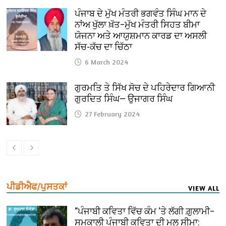
ਪੰਜਾਬ ਦੇ ਮੁੱਖ ਮੰਤਰੀ ਭਗਵੰਤ ਸਿੰਘ ਮਾਨ ਦੇ
ਨਾਂਅ ਖੁੱਲਾ ਖ਼ੱਤ–ਮੁੱਖ ਮੰਤਰੀ ਸਿਹਤ ਬੀਮਾ
ਯੋਜਨਾ ਅਤੇ ਆਯੁਸ਼ਮਾਨ ਕਾਰਡ ਦਾ ਅਸਲੀ
ਸੱਚ-ਕੱਚ ਦਾ ਚਿੱਠਾ
6 March 2024
ਗੁਰਮਤਿ ਤੇ ਸਿੱਖ ਸੋਚ ਦੇ ਪਹਿਰੇਦਾਰ ਗਿਆਨੀ
ਗੁਰਦਿਤ ਸਿੰਘ— ਉਜਾਗਰ ਸਿੰਘ
27 February 2024
ਪੀਡੀਐਫ/ਪੁਸਤਕਾਂ
VIEW ALL
“ਪੰਜਾਬੀ ਕਵਿਤਾ ਵਿੱਚ ਕੰਮ ‘ਤੇ ਲੱਗੀ ਗ਼ੁਲਾਮੀ–
ਸਮਕਾਲੀ ਪੰਜਾਬੀ ਕਵਿਤਾ ਦੀ ਮੂਲ ਸੀਮਾ: