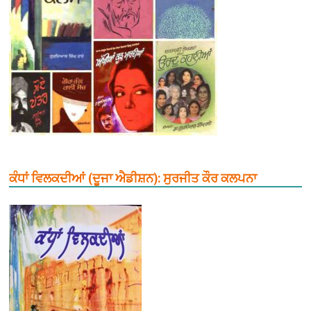
ਕੰਧਾਂ ਵਿਲਕਦੀਆਂ (ਦੂਜਾ ਐਡੀਸ਼ਨ): ਸੁਰਜੀਤ ਕੌਰ ਕਲਪਨਾ