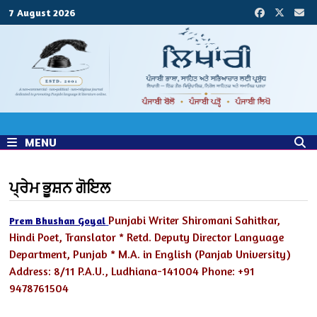
Skip
7 August 2026
to
content
MENU
ਪ੍ਰੇਮ ਭੂਸ਼ਨ ਗੋਇਲ
Punjabi Writer Shiromani Sahitkar,
Prem Bhushan Goyal
Hindi Poet, Translator
* Retd. Deputy Director Language
Department, Punjab
* M.A. in English (Panjab University)
Address: 8/11 P.A.U., Ludhiana-141004
Phone: +91
9478761504