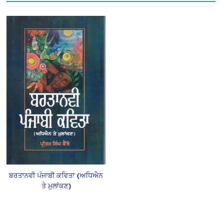
ਬਰਤਾਨਵੀ ਪੰਜਾਬੀ ਕਵਿਤਾ (ਅਧਿਐਨ
ਤੇ ਮੁਲਾਂਕਣ)