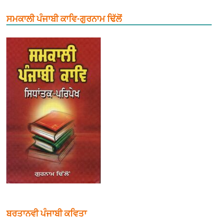
ਸਮਕਾਲੀ ਪੰਜਾਬੀ ਕਾਵਿ-ਗੁਰਨਾਮ ਢਿੱਲੋਂ
ਬਰਤਾਨਵੀ ਪੰਜਾਬੀ ਕਵਿਤਾ