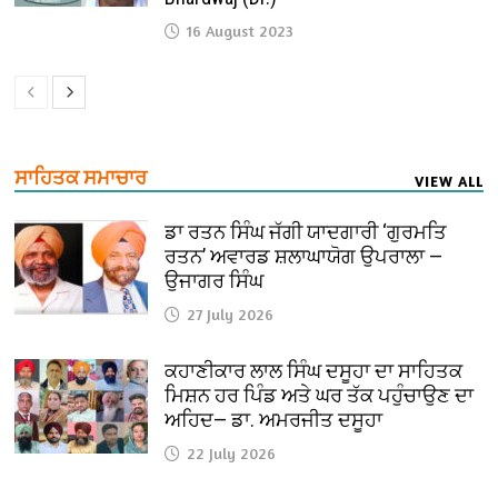
16 August 2023
ਸਾਹਿਤਕ ਸਮਾਚਾਰ
VIEW ALL
ਡਾ ਰਤਨ ਸਿੰਘ ਜੱਗੀ ਯਾਦਗਾਰੀ ‘ਗੁਰਮਤਿ
ਰਤਨ’ ਅਵਾਰਡ ਸ਼ਲਾਘਾਯੋਗ ਉਪਰਾਲਾ —
ਉਜਾਗਰ ਸਿੰਘ
27 July 2026
ਕਹਾਣੀਕਾਰ ਲਾਲ ਸਿੰਘ ਦਸੂਹਾ ਦਾ ਸਾਹਿਤਕ
ਮਿਸ਼ਨ ਹਰ ਪਿੰਡ ਅਤੇ ਘਰ ਤੱਕ ਪਹੁੰਚਾਉਣ ਦਾ
ਅਹਿਦ— ਡਾ. ਅਮਰਜੀਤ ਦਸੂਹਾ
22 July 2026