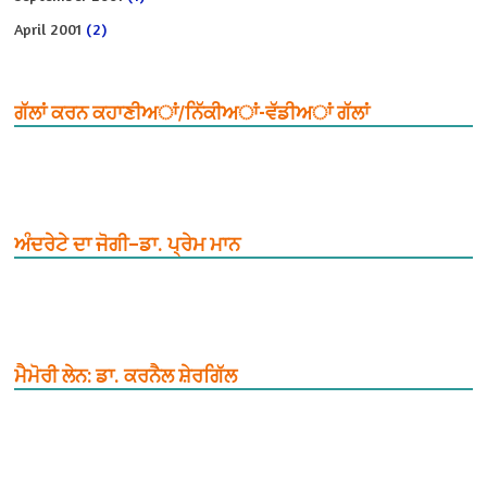
April 2001
(2)
ਗੱਲਾਂ ਕਰਨ ਕਹਾਣੀਅਾਂ/ਨਿੱਕੀਅਾਂ-ਵੱਡੀਅਾਂ ਗੱਲਾਂ
ਅੰਦਰੇਟੇ ਦਾ ਜੋਗੀ–ਡਾ. ਪ੍ਰੇਮ ਮਾਨ
ਮੈਮੋਰੀ ਲੇਨ: ਡਾ. ਕਰਨੈਲ ਸ਼ੇਰਗਿੱਲ