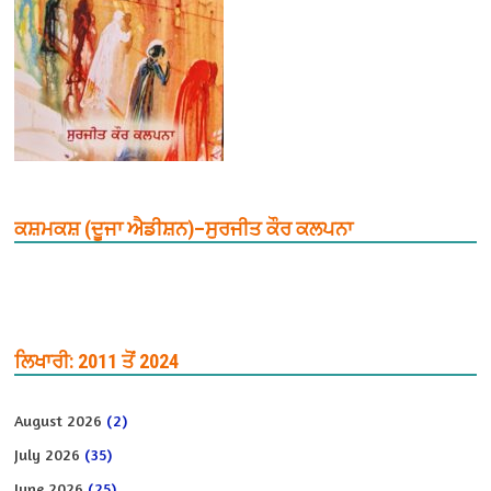
ਕਸ਼ਮਕਸ਼ (ਦੂਜਾ ਐਡੀਸ਼ਨ)–ਸੁਰਜੀਤ ਕੌਰ ਕਲਪਨਾ
ਲਿਖਾਰੀ: 2011 ਤੋਂ 2024
August 2026
(2)
July 2026
(35)
June 2026
(25)