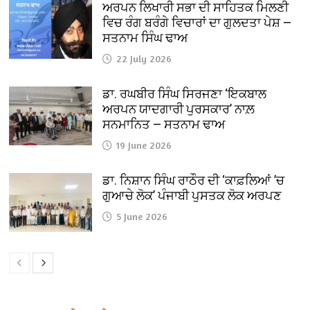
ਅਰਪਨ ਲਿਖਾਰੀ ਸਭਾ ਦੀ ਸਾਹਿਤਕ ਮਿਲਣੀ
ਵਿਚ ਰੰਗ ਬਰੰਗੇ ਵਿਚਾਰਾਂ ਦਾ ਗੁਲਦਤਾ ਪੇਸ਼ —
ਸਤਨਾਮ ਸਿੰਘ ਢਾਅ
22 July 2026
ਡਾ. ਰਘਬੀਰ ਸਿੰਘ ਸਿਰਜਣਾ ‘ਇਕਬਾਲ
ਅਰਪਨ ਯਾਦਗਾਰੀ ਪੁਰਸਕਾਰ’ ਨਾਲ਼
ਸਨਮਾਨਿਤ — ਸਤਨਾਮ ਢਾਅ
19 June 2026
ਡਾ. ਨਿਸ਼ਾਨ ਸਿੰਘ ਰਾਠੌਰ ਦੀ ‘ਕਾਫ਼ਲਿਆਂ ’ਚ
ਗੁਆਚੇ ਲੋਕ’ ਪੰਜਾਬੀ ਪੁਸਤਕ ਲੋਕ ਅਰਪਣ
5 June 2026