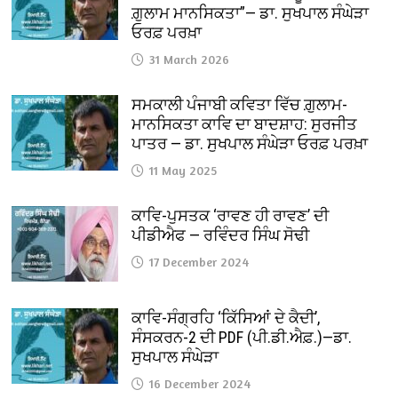
ਗ਼ੁਲਾਮ ਮਾਨਸਿਕਤਾ”— ਡਾ. ਸੁਖਪਾਲ ਸੰਘੇੜਾ
ਓਰਫ਼ ਪਰਖ਼ਾ
31 March 2026
ਸਮਕਾਲੀ ਪੰਜਾਬੀ ਕਵਿਤਾ ਵਿੱਚ ਗ਼ੁਲਾਮ-
ਮਾਨਸਿਕਤਾ ਕਾਵਿ ਦਾ ਬਾਦਸ਼ਾਹ: ਸੁਰਜੀਤ
ਪਾਤਰ — ਡਾ. ਸੁਖਪਾਲ ਸੰਘੇੜਾ ਓਰਫ਼ ਪਰਖ਼ਾ
11 May 2025
ਕਾਵਿ-ਪੁਸਤਕ ‘ਰਾਵਣ ਹੀ ਰਾਵਣ’ ਦੀ
ਪੀਡੀਐਫ — ਰਵਿੰਦਰ ਸਿੰਘ ਸੋਢੀ
17 December 2024
ਕਾਵਿ-ਸੰਗ੍ਰਹਿ ‘ਕਿੱਸਿਆਂ ਦੇ ਕੈਦੀ’,
ਸੰਸਕਰਨ-2 ਦੀ PDF (ਪੀ.ਡੀ.ਐਫ਼.)—ਡਾ.
ਸੁਖਪਾਲ ਸੰਘੇੜਾ
16 December 2024