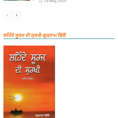
24 May 2024
ਲਹਿੰਦੇ ਸੂਰਜ ਦੀ ਸੁਰਖੀ-ਗੁਰਨਾਮ ਢਿੱਲੋਂ