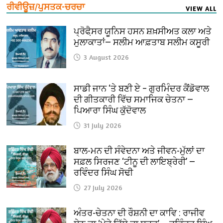
ਰੀਵੀਊਜ਼/ਪੁਸਤਕ-ਚਰਚਾ
VIEW ALL
ਪ੍ਰੋਫੈ਼ਸਰ ਯੂਨਿਸ ਹਸਨ ਸ਼ਖ਼ਸੀਅਤ ਕਲਾ ਅਤੇ
ਮੁਲਾਕਾਤਾਂ— ਸਲੀਮ ਆਫ਼ਤਾਬ ਸਲੀਮ ਕਸੂਰੀ
3 August 2026
ਸਾਡੀ ਜਾਨ ‘ਤੇ ਬਣੀ ਏ – ਗੁਰਮਿੰਦਰ ਕੈਂਡੋਵਾਲ
ਦੀ ਗੀਤਕਾਰੀ ਵਿੱਚ ਸਮਾਜਿਕ ਚੇਤਨਾ —
ਪਿਆਰਾ ਸਿੰਘ ਕੁੱਦੋਵਾਲ
31 July 2026
ਬਾਲ-ਮਨ ਦੀ ਸੰਵੇਦਨਾ ਅਤੇ ਜੀਵਨ-ਮੁੱਲਾਂ ਦਾ
ਸਫ਼ਲ ਸਿਰਜਣ ‘ਟੀਨੂ ਦੀ ਲਾਇਬ੍ਰੇਰੀ’ —
ਰਵਿੰਦਰ ਸਿੰਘ ਸੋਢੀ
27 July 2026
ਅੰਤਰ-ਚੇਤਨਾ ਦੀ ਰੌਸ਼ਨੀ ਦਾ ਕਾਵਿ : ਰਾਜੀਵ