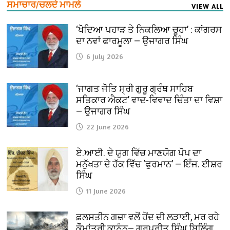
ਸਮਾਚਾਰ/ਚਲਦੇ ਮਾਮਲੇ
VIEW ALL
‘ਖੋਦਿਆ ਪਹਾੜ ਤੇ ਨਿਕਲਿਆ ਚੂਹਾ’ : ਕਾਂਗਰਸ
ਦਾ ਨਵਾਂ ਫਾਰਮੂਲਾ — ਉਜਾਗਰ ਸਿੰਘ
6 July 2026
‘ਜਾਗਤ ਜੋਤਿ ਸ੍ਰੀ ਗੁਰੂ ਗ੍ਰੰਥ ਸਾਹਿਬ
ਸਤਿਕਾਰ ਐਕਟ’ ਵਾਦ-ਵਿਵਾਦ ਚਿੰਤਾ ਦਾ ਵਿਸ਼ਾ
— ਉਜਾਗਰ ਸਿੰਘ
22 June 2026
ਏ.ਆਈ. ਦੇ ਯੁਗ ਵਿੱਚ ਮਾਣਯੋਗ ਪੋਪ ਦਾ
ਮਨੁੱਖਤਾ ਦੇ ਹੱਕ ਵਿੱਚ ‘ਫੁਰਮਾਨ’ — ਇੰਜ. ਈਸ਼ਰ
ਸਿੰਘ
11 June 2026
ਫ਼ਲਸਤੀਨ ਗਜ਼ਾ ਵਲੋਂ ਹੋਂਦ ਦੀ ਲੜਾਈ, ਮਰ ਰਹੇ
ਕੌਮਾਂਤਰੀ ਕਾਨੂੰਨ— ਗੁਰਪ੍ਰੀਤ ਸਿੰਘ ਬਿਲਿੰਗ