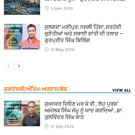
5 June 2026
ਸੁਲਗਦਾ ਮਣੀਪੁਰ: ਨਸਲੀ ਹਿੰਸਾ, ਸਰਹੱਦੀ
ਚੁਣੌਤੀਆਂ ਅਤੇ ਸਥਾਈ ਸ਼ਾਂਤੀ ਦੀ ਤਲਾਸ਼ —
ਗੁਰਪ੍ਰੀਤ ਸਿੰਘ ਬਿਲਿੰਗ
15 May 2026
ਸ਼ਰਧਾਂਜਲੀ/ਅੰਤਿਮ-ਅਰਦਾਸ/ਭੋਗ
VIEW ALL
ਸੁਖ਼ਨਵਰ ਜਿਓਣ ਮਰ ਕੇ ਵੀ…‘ਲੋਹ ਪੁਰਸ਼’
ਅਮੋਲਕ ਸਿੰਘ ਜੰਮੂ ਨੂੰ ਯਾਦ ਕਰਦਿਆਂ…ਡਾ.
ਕੁਲਵਿੰਦਰ ਸਿੰਘ ਬਾਠ
12 July 2026