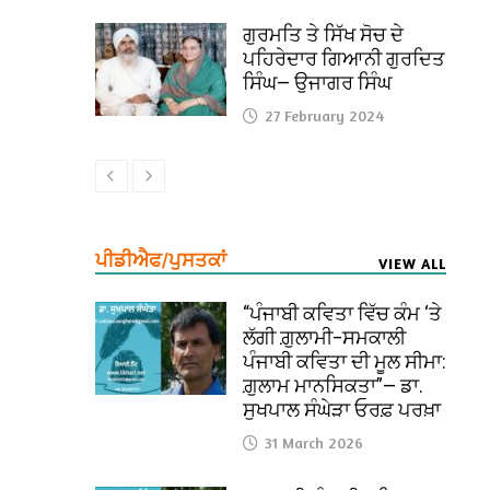
ਗੁਰਮਤਿ ਤੇ ਸਿੱਖ ਸੋਚ ਦੇ
ਪਹਿਰੇਦਾਰ ਗਿਆਨੀ ਗੁਰਦਿਤ
ਸਿੰਘ— ਉਜਾਗਰ ਸਿੰਘ
27 February 2024
ਪੀਡੀਐਫ/ਪੁਸਤਕਾਂ
VIEW ALL
“ਪੰਜਾਬੀ ਕਵਿਤਾ ਵਿੱਚ ਕੰਮ ‘ਤੇ
ਲੱਗੀ ਗ਼ੁਲਾਮੀ–ਸਮਕਾਲੀ
ਪੰਜਾਬੀ ਕਵਿਤਾ ਦੀ ਮੂਲ ਸੀਮਾ:
ਗ਼ੁਲਾਮ ਮਾਨਸਿਕਤਾ”— ਡਾ.
ਸੁਖਪਾਲ ਸੰਘੇੜਾ ਓਰਫ਼ ਪਰਖ਼ਾ
31 March 2026