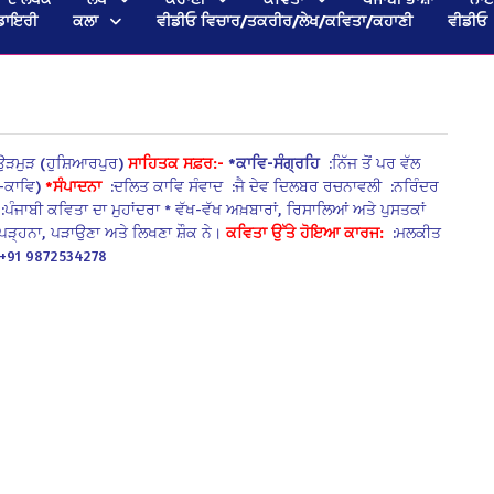
ਡਾਇਰੀ
ਕਲਾ
ਵੀਡੀਓ ਵਿਚਾਰ/ਤਕਰੀਰ/ਲੇਖ/ਕਵਿਤਾ/ਕਹਾਣੀ
ਵੀਡੀਓ
 ਉੜਮੁੜ (ਹੁਸ਼ਿਆਰਪੁਰ)
ਸਾਹਿਤਕ ਸਫ਼ਰ:-
*
ਕਾਵਿ-ਸੰਗ੍ਰਹਿ
:ਨਿੱਜ ਤੋਂ ਪਰ ਵੱਲ
-ਕਾਵਿ)
*
ਸੰਪਾਦਨਾ
:ਦਲਿਤ ਕਾਵਿ ਸੰਵਾਦ
:ਜੈ ਦੇਵ ਦਿਲਬਰ ਰਚਨਾਵਲੀ
:ਨਰਿੰਦਰ
:ਪੰਜਾਬੀ ਕਵਿਤਾ ਦਾ ਮੁਹਾਂਦਰਾ
* ਵੱਖ-ਵੱਖ ਅਖ਼ਬਾਰਾਂ, ਰਿਸਾਲਿਆਂ ਅਤੇ ਪੁਸਤਕਾਂ
ਪੜ੍ਹਨਾ, ਪੜਾਉਣਾ ਅਤੇ ਲਿਖਣਾ ਸ਼ੌਕ ਨੇ।
ਕਵਿਤਾ ਉੱਤੇ ਹੋਇਆ ਕਾਰਜ:
:ਮਲਕੀਤ
+91 9872534278