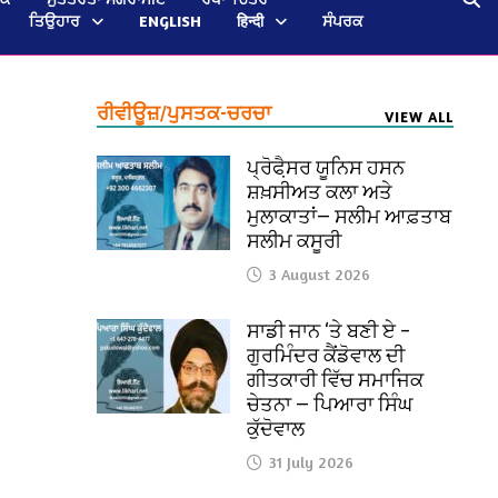
ਤਿਉਹਾਰ
ENGLISH
हिन्दी
ਸੰਪਰਕ
ਰੀਵੀਊਜ਼/ਪੁਸਤਕ-ਚਰਚਾ
VIEW ALL
ਪ੍ਰੋਫੈ਼ਸਰ ਯੂਨਿਸ ਹਸਨ
ਸ਼ਖ਼ਸੀਅਤ ਕਲਾ ਅਤੇ
ਮੁਲਾਕਾਤਾਂ— ਸਲੀਮ ਆਫ਼ਤਾਬ
ਸਲੀਮ ਕਸੂਰੀ
3 August 2026
ਸਾਡੀ ਜਾਨ ‘ਤੇ ਬਣੀ ਏ –
ਗੁਰਮਿੰਦਰ ਕੈਂਡੋਵਾਲ ਦੀ
ਗੀਤਕਾਰੀ ਵਿੱਚ ਸਮਾਜਿਕ
ਚੇਤਨਾ — ਪਿਆਰਾ ਸਿੰਘ
ਕੁੱਦੋਵਾਲ
31 July 2026