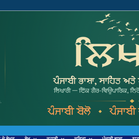
’ ਦੇ ਲੇਖਕ
ਲੇਖ
ਕਹਾਣੀ
ਕਵਿਤਾ
ਪੰਜਾਬੀ ਭਾਸ਼ਾ
ਨਾ