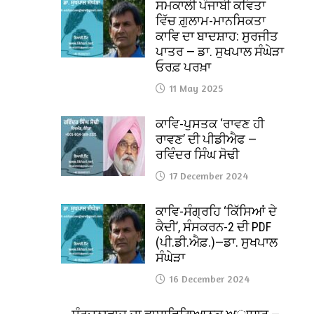
ਸਮਕਾਲੀ ਪੰਜਾਬੀ ਕਵਿਤਾ
ਵਿੱਚ ਗ਼ੁਲਾਮ-ਮਾਨਸਿਕਤਾ
ਕਾਵਿ ਦਾ ਬਾਦਸ਼ਾਹ: ਸੁਰਜੀਤ
ਪਾਤਰ — ਡਾ. ਸੁਖਪਾਲ ਸੰਘੇੜਾ
ਓਰਫ਼ ਪਰਖ਼ਾ
11 May 2025
ਕਾਵਿ-ਪੁਸਤਕ ‘ਰਾਵਣ ਹੀ
ਰਾਵਣ’ ਦੀ ਪੀਡੀਐਫ —
ਰਵਿੰਦਰ ਸਿੰਘ ਸੋਢੀ
17 December 2024
ਕਾਵਿ-ਸੰਗ੍ਰਹਿ ‘ਕਿੱਸਿਆਂ ਦੇ
ਕੈਦੀ’, ਸੰਸਕਰਨ-2 ਦੀ PDF
(ਪੀ.ਡੀ.ਐਫ਼.)—ਡਾ. ਸੁਖਪਾਲ
ਸੰਘੇੜਾ
16 December 2024