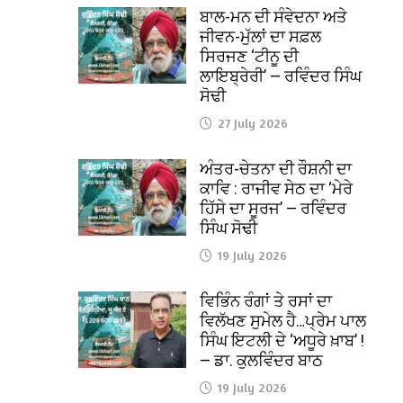
ਬਾਲ-ਮਨ ਦੀ ਸੰਵੇਦਨਾ ਅਤੇ
ਜੀਵਨ-ਮੁੱਲਾਂ ਦਾ ਸਫ਼ਲ
ਸਿਰਜਣ ‘ਟੀਨੂ ਦੀ
ਲਾਇਬ੍ਰੇਰੀ’ — ਰਵਿੰਦਰ ਸਿੰਘ
ਸੋਢੀ
27 July 2026
ਅੰਤਰ-ਚੇਤਨਾ ਦੀ ਰੌਸ਼ਨੀ ਦਾ
ਕਾਵਿ : ਰਾਜੀਵ ਸੇਠ ਦਾ ‘ਮੇਰੇ
ਹਿੱਸੇ ਦਾ ਸੂਰਜ’ — ਰਵਿੰਦਰ
ਸਿੰਘ ਸੋਢੀ
19 July 2026
ਵਿਭਿੰਨ ਰੰਗਾਂ ਤੇ ਰਸਾਂ ਦਾ
ਵਿਲੱਖਣ ਸੁਮੇਲ ਹੈ…ਪ੍ਰੇਮ ਪਾਲ
ਸਿੰਘ ਇਟਲੀ ਦੇ ‘ਅਧੂਰੇ ਖ਼ਾਬ’ !
— ਡਾ. ਕੁਲਵਿੰਦਰ ਬਾਠ
19 July 2026