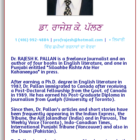
ਡਾ. ਰਾਜੇਸ਼ ਕੇ. ਪੱਲਣ
1 (416) 992-4884
|
profrajesh@hotmail.com
|
+ ਲਿਖਾਰੀ
ਵਿੱਚ ਛਪੀਆਂ ਰਚਨਾਵਾਂ ਦਾ ਵੇਰਵਾ
Dr. RAJESH K. PALLAN is a freelance Journalist and an
author of four books in English literature, and one in
Punjabi entitled "Silaahbe Rishte Ate Hor
Kahaneeyaa" in press.
After earning a Ph.D. degree in English literature in
1987, Dr. Pallan immigrated to Canada after receiving
a Post-Doctoral Fellowship from the Govt. of Canada
in 1989. He has earned his Post-Graduate Diploma in
Journalism from Guelph (University of Toronto).
Since then, Dr. Pallan's articles and short stories have
been frequently appearing in the Indian Express, the
Tribune, the Ajit Jalandhar (India) and in Parvasi, The
Weekly Voice (Toronto), Indo-Canadian Times,
International Punjabi Tribune (Vancouver) and also in
the Dawn (Pakistan).