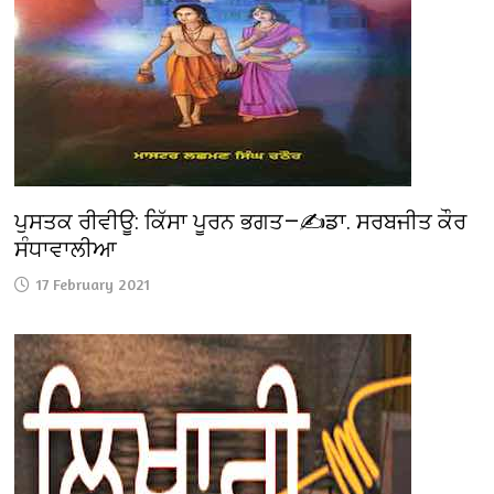
ਪੁਸਤਕ ਰੀਵੀਊ: ਕਿੱਸਾ ਪੂਰਨ ਭਗਤ—✍️ਡਾ. ਸਰਬਜੀਤ ਕੌਰ
ਸੰਧਾਵਾਲੀਆ
17 February 2021