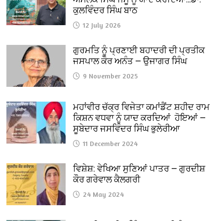
ਕੁਲਵਿੰਦਰ ਸਿੰਘ ਬਾਠ
12 July 2026
ਗੁਰਮਤਿ ਨੂੰ ਪ੍ਰਣਾਈ ਬਹਾਦਰੀ ਦੀ ਪ੍ਰਤੀਕ
ਜਸਪਾਲ ਕੌਰ ਅਨੰਤ — ਉਜਾਗਰ ਸਿੰਘ
9 November 2025
ਮਹਾਂਵੀਰ ਚੱਕ੍ਰ ਵਿਜੇਤਾ ਕਮਾਂਡੈਂਟ ਸ਼ਹੀਦ ਰਾਮ
ਕਿਸ਼ਨ ਵਧਵਾ ਨੂੰ ਯਾਦ ਕਰਦਿਆਂ ਹੋਇਆਂ —
ਸੂਬੇਦਾਰ ਜਸਵਿੰਦਰ ਸਿੰਘ ਭੁਲੇਰੀਆ
11 December 2024
ਵਿਸ਼ੇਸ਼: ਵੇਖਿਆ ਸੁਣਿਆਂ ਪਾਤਰ — ਗੁਰਦੀਸ਼
ਕੌਰ ਗਰੇਵਾਲ ਕੈਲਗਰੀ
24 May 2024