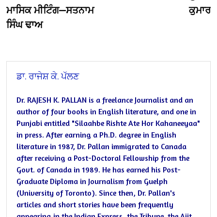
navigation
ਮਾਸਿਕ ਮੀਟਿੰਗ—ਸਤਨਾਮ
ਕੁਮਾਰ
ਸਿੰਘ ਢਾਅ
ਡਾ. ਰਾਜੇਸ਼ ਕੇ. ਪੱਲਣ
Dr. RAJESH K. PALLAN is a freelance Journalist and an
author of four books in English literature, and one in
Punjabi entitled "Silaahbe Rishte Ate Hor Kahaneeyaa"
in press.
After earning a Ph.D. degree in English
literature in 1987, Dr. Pallan immigrated to Canada
after receiving a Post-Doctoral Fellowship from the
Govt. of Canada in 1989. He has earned his Post-
Graduate Diploma in Journalism from Guelph
(University of Toronto).
Since then, Dr. Pallan's
articles and short stories have been frequently
appearing in the Indian Express, the Tribune, the Ajit