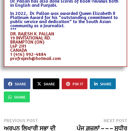
Dr. Pallan has also done scores of book-reviews both
in English and Punjabi.
In 2022, Dr. Pallan was awarded Queen Elizabeth II
Platinum Award for his “outstanding commitment to
public service and dedication” to the South Asian
community as a Journalist.
***
DR. RAJESH K. PALLAN
19 INVITATIONAL RD.
BRAMPTON (ON)
L6P 2H1
CANADA
1 (416) 992-4884
profrajesh@hotmail.com
SHARE
SHARE
PIN IT
SHARE
SHARE
Post
Previous
N
PREVIOUS POST
NEXT POST
post:
po
ਅਰਪਨ ਲਿਖਾਰੀ ਸਭਾ ਦੀ
ਪੰਜ ਗ਼ਜ਼ਲਾਂ – – – ਸੁਧੀਰ