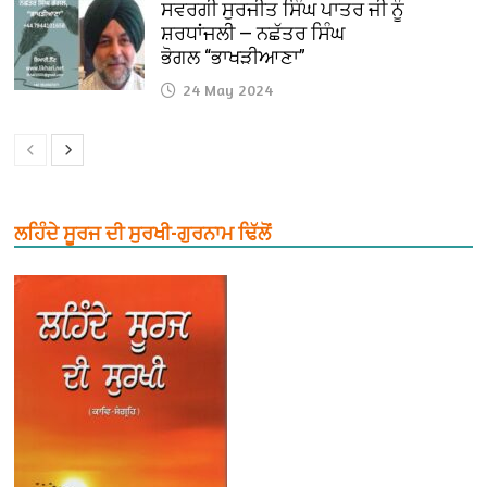
ਸਵਰਗੀ ਸੁਰਜੀਤ ਸਿੰਘ ਪਾਤਰ ਜੀ ਨੂੰ
ਸ਼ਰਧਾਂਜਲੀ — ਨਛੱਤਰ ਸਿੰਘ
ਭੋਗਲ “ਭਾਖੜੀਆਣਾ”
24 May 2024
ਲਹਿੰਦੇ ਸੂਰਜ ਦੀ ਸੁਰਖੀ-ਗੁਰਨਾਮ ਢਿੱਲੋਂ