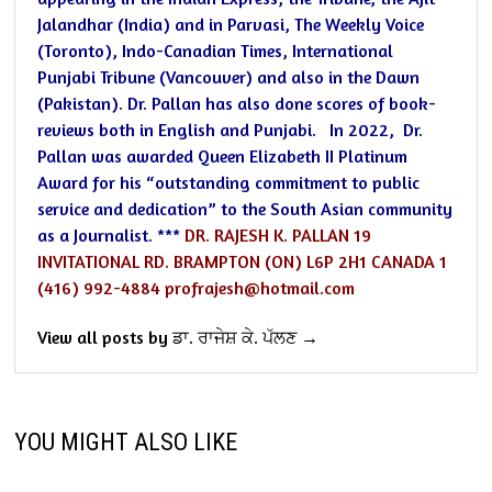
Jalandhar (India) and in Parvasi, The Weekly Voice
(Toronto), Indo-Canadian Times, International
Punjabi Tribune (Vancouver) and also in the Dawn
(Pakistan).
Dr. Pallan has also done scores of book-
reviews both in English and Punjabi.
In 2022, Dr.
Pallan was awarded Queen Elizabeth II Platinum
Award for his “outstanding commitment to public
service and dedication” to the South Asian community
as a Journalist.
***
DR. RAJESH K. PALLAN
19
INVITATIONAL RD.
BRAMPTON (ON)
L6P 2H1
CANADA
1
(416) 992-4884
profrajesh@hotmail.com
View all posts by ਡਾ. ਰਾਜੇਸ਼ ਕੇ. ਪੱਲਣ →
YOU MIGHT ALSO LIKE