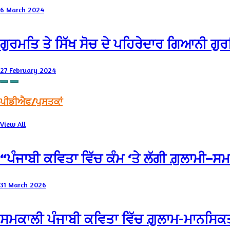
6 March 2024
ਗੁਰਮਤਿ ਤੇ ਸਿੱਖ ਸੋਚ ਦੇ ਪਹਿਰੇਦਾਰ ਗਿਆਨੀ ਗ
27 February 2024
ਪੀਡੀਐਫ/ਪੁਸਤਕਾਂ
View All
“ਪੰਜਾਬੀ ਕਵਿਤਾ ਵਿੱਚ ਕੰਮ ‘ਤੇ ਲੱਗੀ ਗ਼ੁਲਾਮੀ–
31 March 2026
ਸਮਕਾਲੀ ਪੰਜਾਬੀ ਕਵਿਤਾ ਵਿੱਚ ਗ਼ੁਲਾਮ-ਮਾਨਸਿਕਤ