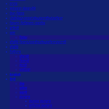
ਨਾਟਕ
ਸੁਤੰਤਰਤਾ ਸੰਗਰਾਮੀਏ
ਰੇਖਾ-ਚਿੱਤਰ
ਪੀਡੀਐਫ/ਪੁਸਤਕਾਂ/ਲੇਖ/ਕਹਾਣੀਆਂ/ਕਵਿਤਾ
ਗਿਆਨ-ਵਿਗਿਆਨ-ਤਕਨੀਕ
ਡਾਇਰੀ
ਕਲਾ
ਫਿਲਮ
ਵੀਡੀਓ ਵਿਚਾਰ/ਤਕਰੀਰ/ਲੇਖ/ਕਵਿਤਾ/ਕਹਾਣੀ
ਵੀਡੀਓ
ਤਿਉਹਾਰ
ਦੀਵਾਲੀ
ਵਿਸਾਖੀ
ਲੋਹੜੀ
ਦੁਸਹਿਰਾ
English
हिन्दी
लेख
कविता
कहानी
ਸਮਾਚਾਰ
ਸਮਾਜਕ ਸਮਾਚਾਰ
ਸਾਹਿਤਕ ਸਮਾਚਾਰ