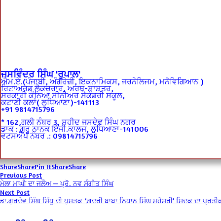
ਜਸਵਿੰਦਰ ਸਿੰਘ 'ਰੁਪਾਲ'
ਐਮ.ਏ.(ਪੰਜਾਬੀ, ਅੰਗਰੇਜ਼ੀ, ਇਕਨਾਮਿਕਸ,
ਜਰਨੇਲਿਜਮ, ਮਨੋਵਿਗਿਆਨ )
ਰਿਟਾਅਰਡ ਲੈਕਚਰਾਰ, ਅਰਥ-ਸ਼ਾਸ਼ਤਰ,
ਸਰਕਾਰੀ ਕੰਨਿਆ ਸੀਨੀਅਰ ਸੈਕੰਡਰੀ ਸਕੂਲ,
ਕਟਾਣੀ ਕਲਾਂ( ਲੁਧਿਆਣਾ)-141113
+91 9814715796
* 162,ਗਲੀ ਨੰਬਰ 3, ਸ਼ਹੀਦ ਜਸਦੇਵ ਸਿੰਘ ਨਗਰ
ਡਾਕ : ਗੁਰੂ ਨਾਨਕ ਇੰਜੀ.ਕਾਲਜ, ਲੁਧਿਆਣਾ-141006
ਵਟਸਐਪ ਨੰਬਰ .: 09814715796
Share
Share
Pin It
Share
Share
Post
Previous
Previous Post
post:
ਮੇਲਾ ਮਾਘੀ ਦਾ ਜਲੌਅ — ਪ੍ਰੋ. ਨਵ ਸੰਗੀਤ ਸਿੰਘ
Next
navigation
Next Post
post:
ਡਾ.ਗੁਰਦੇਵ ਸਿੰਘ ਸਿੱਧੂ ਦੀ ਪੁਸਤਕ ‘ਗ਼ਦਰੀ ਬਾਬਾ ਨਿਧਾਨ ਸਿੰਘ ਮਹੇਸਰੀ’ ਸਿਦਕ ਦਾ ਪ੍ਰਤ