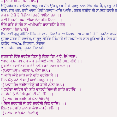
– (ਆਸਾ ਮਃ ੫, ਪੰਨਾ ੩੯੨)
ੳੁਪਰੋਕਤ ਹਵਾਲਿਆਂ ਅਨੁਸਾਰ ਸੰਤ ਉਹ ਪੁਰਖ ਹੈ ਜੋ ਪ੍ਰਭੂ ਨਾਲ ਇੱਕਮਿੱਕ ਹੈ, ਪ੍ਰਭੂ ਦੇ ਪਿ
ਚੋਲਾ, ਗੋਲ ਪੱਗ, ਹੱਥੀਂ ਮਾਲਾ, ਪੈਰੀਂ ਖੜਾਵਾਂ ਆਦਿ ਆਦਿ , ਭਗਤ ਕਬੀਰ ਜੀ ਸਪਸ਼ਟ ਕਰਦੇ ਹਨ ਕ
ਗਜ ਸਾਢੇ ਤੈ ਤੈ ਧੋਤੀਆ ਤਿਹਰੇ ਪਾਇਨ ਤਗੁ ।।
ਗਲੀ ਜਿਹਨਾਂ ਜਪਮਾਲੀਆ ਲੋਟੇ ਹਥਿ ਨਿਬਗ ।।
ਓਇ ਹਰਿ ਕੇ ਸੰਤ ਨ ਆਖੀਅਹਿ ਬਾਨਾਰਸਿ ਕੇ ਠਗੁ ।।
-(ਆਸਾ ,ਪੰਨਾ ੪੭੬)
ਇਸ ਲਈ ਗੁਰੂ ਗੋਬਿੰਦ ਸਿੰਘ ਜੀ ਦਾ ਰਾਜਿਆਂ ਵਾਲਾ ਲਿਬਾਸ ਦੇਖ ਕੇ ਅਤੇ ਜੰਗੀ ਜਰਨੈਲ ਵਾਲਾ ਜਲ
ਦੂਸਰਾ ਸ਼ਬਦ ਹੈ ਦਰਵੇਸ਼, ਜੋ ਗੁਰੂ ਗੋਬਿੰਦ ਸਿੰਘ ਜੀ ਦੀ ਸਖਸ਼ੀਅਤ ਨਾਲ ਜੁੜਿਆ ਹੈ। ਇਸ ਬ
ਫ਼ਕ਼ੀਰ. ਨਾਮ/n. ਨਿਰਧਨ. ਕੰਗਾਲ.
2. ਦਰਵੇਸ਼. ਸਾਧੂ. ਪੂਰਣ ਤਿਆਗੀ.
ਗੁਰਬਾਣੀ ਵਿੱਚ ਦਰਵੇਸ਼ ਕਿਸ ਨੂੰ ਕਿਹਾ ਗਿਆ ਹੈ, ਦੇਖੋ ਜਰਾ :
*ਸਾਦ ਸਹਜ ਸੁਖ ਰਸ ਕਸ ਤਜੀਅਲੇ ਕਾਪੜ ਛੋਡੇ ਚਮੜ ਲੀਏ ।।
ਦੁਖੀਏ ਦਰਦਵੰਦ ਦਰਿ ਤੇਰੈ ਨਾਮਿ ਰਤੇ ਦਰਵੇਸ ਭਏ ।।
-(ਆਸਾ ਘਰੁ ੪ ਮਹਲਾ ੧, ਪੰਨਾ ੩੫੮)
* ਆਪਿ ਲੀਏ ਲੜਿ ਲਾਏ ਦਰਿ ਦਰਵੇਸ ਸੇ ।।
ਤਿਨ ਧੰਨੁ ਜਣੇਦੀ ਮਾਉ ਆਏ ਸਫਲੁ ਸੇ ।।
-( ਆਸਾ ਸ਼ੇਖ ਫਰੀਦ ਜੀਉ ਕੀ ਬਾਣੀ ,ਪੰਨਾ ੪੮੮)
* ਫਰੀਦਾ ਸਾਹਿਬ ਦੀ ਕਰਿ ਚਾਕਰੀ ਦਿਲ ਦੀ ਲਾਹਿ ਭਰਾਂਦਿ ।।
ਦਰਵੇਸਾਂ ਨੂੰ ਲੋੜੀਐ ਰੁਖਾਂ ਦੀ ਜੀਰਾਂਦਿ ।।
-( ਸਲੋਕ ਸੇਖ ਫਰੀਦ ਕੇ ਪੰਨਾ ੧੩੮੧)
* ਦਿਲ ਦਰਵਾਨੀ ਜੋ ਕਰੇ ਦਰਵੇਸੀ ਦਿਲੁ ਰਾਸਿ। ।।
ਇਸ਼ਕ ਮੁਹਬਤਿ ਨਾਨਕਾ ਲੇਖਾ ਕਰਤੇ ਪਾਸਿ।।
-( ਸਲੋਕ ਮ: ੧,ਪੰਨਾ ੧੦੯੦)