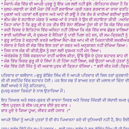
* ਮੈਦਾਨੇ-ਜੰਗ ਵਿੱਚ ਵੀ ਆਪਣੇ ਪ੍ਰਭੂ ਨੂੰ ਇੱਕ ਪਲ ਲਈ ਨਹੀਂ ਭੁੱਲੇ ।ਇਤਿਹਾਸ ਦੱਸਦਾ ਹੈ ਕ
* ਸੁਲਹ-ਸਫਾਈ ਦਾ ਕੋਈ ਮੌਕਾ ਹੱਥੋਂ ਨਹੀਂ ਗਵਾਇਆ।ਸ਼੍ਰੀ ਨਗਰ ਗੜਵਾਲ ਦਾ ਰਾਜਾ ਫਤਹਿ ਸ਼ਾ
* ਮੁਗਲਾਂ ਅਤੇ ਪਠਾਣਾਂ ਵਲੋਂ ਕੁਰਾਨ ਅਤੇ ਆਟੇ ਦੀ ਗਊ ਤੇ ਹੱਥ ਰੱਖ ਕੇ ਖਾਧੀਆਂ ਗਈਆਂ ਝੂ
* ਭੀਮ ਚੰਦ ਦੇ ਸਹਾਇਤਾ ਮੰਗਣ ਤੇ ਅਲਫ-ਖਾਂ ਦੇ ਟਾਕਰੇ ਤੇ ਉਸ ਦੀ ਸਹਾਇਤਾ ਕੀਤੀ ।ਅਨੰਦਪ
* ਕਿਹਾ ਜਾਂਦਾ ਹੈ ਕਿ ਗੁਰੂ ਜੀ ਦੇ ਹਰ ਤੀਰ ੳੱਤੇ ਸੋਨਾ ਲੱਗਿਆ ਹੁੰਦਾ ਸੀ ਤਾਂ ਕਿ ਜੰਗ ਵਿੱਚ ਮ
* ਕਦੀ ਵਿਸਵ ਦੇ ਇਤਿਹਾਸ ਵਿੱਚ ਅਜਿਹਾ ਨਹੀਂ ਹੋਇਆ ਕਿ ਜੰਗ ਵਿੱਚ ਸਾਥ ਛੱਡਣ ਵਾਲਿਆਂ ਨੂੰ
* ਭਾਈ ਘਨੱਈਆ ਜੀ, ਜੋ ਦੁਸ਼ਮਣ ਦੇ ਸੈਨਿਕਾਂ ਨੂੰ ਪਾਣੀ ਪਿਲਾ ਰਹੇ ਸਨ, ਦੀ ਸਮ-ਦ੍ਰਿਸ਼ਟੀ
* ਗੁਰੂ ਸਾਹਿਬ ਤੇ ਚੜ੍ਹਾਈ ਕਰਕੇ ਆਇਆ ਸੈਦਾ-ਬੇਗ ਆਪ ਜੀ ਦੀ ਮਿਕਨਾਤੀਸੀ ਸ਼ਖਸ਼ੀਅਤ ਦ
* ਸੰਸਾਰ ਦੇ ਕਿਸੇ ਵੀ ਜੰਗ ਵਿੱਚ ਇਸ ਤਰਾਂ ਦਾ ਜਬਤ ਅਤੇ ਅਨੁਸ਼ਾਸ਼ਨ ਨਹੀਂ ਦੇਖਿਆ ਗਿਆ।
* ਜਿਸ ਨਾਲ ਜੰਗ ਵੀ ਕੀਤੀ,ਉਸ ਨੂੰ ਸਦਾ ਲਈ ਦੁਸ਼ਮਣ ਨਹੀਂ ਮੰਨ ਲਿਆ।
* ਔਰੰਗਜੇਬ ਨੂੰ ਜਿੱਥੇ ਜਫਰਨਾਮਾ ਰਾਹੀਂ ਘਾਇਲ ਕੀਤਾ, ਉੱਥੇ ਉਸੇ ਦੇ ਪੁੱਤਰ ਬਹਾਦਰ ਸ਼ਾਹ ਦ
* ਜੰਗ ਵਿੱਚ ਸਿਰਫ ਗੁਰੂ ਜੀ ਦੇ ਸਿੱਖਾਂ ਨੇ ਹੀ ਹਿੱਸਾ ਨਹੀਂ ਲਿਆ, ਸਗੋਂ ਉਹਨਾਂ ਆਪਣੇ ਪੁੱਤਰਾ
* ਜੰਗ ਵਿੱਚ ਹੋਈ ਜਿੱਤ ਨੂੰ ਵੀ ਅਕਾਲ ਪੁਰਖ ਦੀ ਕ੍ਰਿਪਾ ਦੱਸਿਆ। “ ਭਈ ਜੀਤ ਮੇਰੀ।ਕ੍ਰਿ
ਪਰਿਵਾਰ ਦਾ ਬਲੀਦਾਨ :-ਗੁਰੂ ਗੋਬਿੰਦ ਸਿੰਘ ਜੀ ਨੇ ਆਪਣੇ ਪਰਿਵਾਰ ਦੀ ਜਿਸ ਤਰਾਂ ਕੁਰਬਾਨੀ 
ਜੀ ਦੀ ਸਰਹਿੰਦ ਵਿੱਚ ਸ਼ਹਾਦਤ ਹੋਈ। ਪਰ ਇਸ ਸਭ ਤੋਂ ਬਾਅਦ ਰਤਾ ਵੀ ਮਲਾਲ ਜਾਂ ਚਿੰਤਾ ਦੀ
ਲੋਕੀਂ ਆਖਦੇ ਨੇ ਮੈਨੂੰ ਸ਼ਹਿਨਸ਼ਾਹ,
{ਪਰ} ਕਰਜਾ ਕਿਸ਼ਤਾਂ ਦੇ ਨਾਲ ਉਤਾਰਿਆ ਮੈਂ।
ਇਹ ਤਿਆਗ ਅਤੇ ਸਬਰ-ਸ਼ੁਕਰ ਦੀ ਭਾਵਨਾ ਸਿਰਫ ਅਤੇ ਸਿਰਫ ਜਿੰਦਗੀ ਦੀ ਸੱਚਾਈ ਸਮਝ ਚੁੱਕੀ ਦਰ
“ਇਨ ਪੁਤ੍ਰਨ ਕੇ ਸੀਸ ਪਰ,ਵਾਰ ਦੀਏ ਸੁਤ ਚਾਰ ।
ਚਾਰ ਮੂਏ ਤੋ ਕਿਆ ਹੂਆ, ਜੀਵਤ ਕਈ ਹਜਾਰ ।”
ਆਪਣੇ ਸਿੱਖਾਂ ਨੂੰ ਆਪਣੇ ਪੁਤਰਾਂ ਤੋਂ ਵੀ ਵੱਧ ਪਿਆਰਨਾ ਕਦੇ ਵੀ ਦੁਨਿਆਵੀ ਨਹੀਂ ਹੈ, ਇਹ 
ਦਸਮ ਗ੍ਰੰਥ ਵਿੱਚੋਂ ਸੰਤ ਰੂਪ ਦੇ ਦਰਸ਼ਨ :- ਭਾਵੇਂ ਦਸਮ ਗਰੰਥ ਦੇ ਗੁਰੂ ਗੋਬਿੰਦ ਸਿੰਘ ਜੀ ਦ