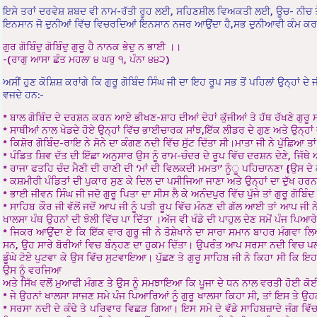
ਇਸੇ ਤਰਾਂ ਦਰਵੇਸ਼ ਸ਼ਬਦ ਵੀ ਨਾਮ-ਰੱਤੀ ਰੂਹ ਲਈ, ਸਹਿਣਸ਼ੀਲ ਵਿਅਕਤੀ ਲਈ, ਊਚ- ਨੀਚ ਤੇ ਵ
ਇਨਸਾਨ ਜੋ ਦੁਨੀਆਂ ਵਿੱਚ ਵਿਚਰਦਿਆਂ ਇਨਸਾਨ ਨਜਰ ਆਉਂਦਾ ਹੈ,ਸਭ ਦੁਨੀਆਵੀ ਕੰਮ ਕਰਦਾ ਹੈ,
ਗੁਰ ਗੋਬਿੰਦੁ ਗੋਬਿੰਦੁ ਗੁਰੂ ਹੈ ਨਾਨਕ ਭੇਦੁ ਨ ਭਾਈ ।।
-(ਰਾਗੁ ਆਸਾ ਛੰਤ ਮਹਲਾ ੪ ਘਰੁ ੧, ਪੰਨਾ ੪੪੨)
ਅਸੀਂ ਹੁਣ ਕੋਸ਼ਿਸ਼ ਕਰਾਂਗੇ ਕਿ ਗੁਰੂ ਗੋਬਿੰਦ ਸਿੰਘ ਜੀ ਦਾ ਇਹ ਰੂਪ ਸਭ ਤੋਂ ਪਹਿਲਾਂ ਉਨ੍ਹਾਂ ਦੇ
ਵਜਦੇ ਹਨ:-
* ਬਾਲ ਗੋਬਿੰਦ ਦੇ ਦਰਸ਼ਨ ਕਰਨ ਆਏ ਭੀਖਣ-ਸ਼ਾਹ ਦੀਆਂ ਦੋਹਾਂ ਕੁੱਜੀਆਂ ਤੇ ਹੱਥ ਰੱਖਣੇ ਗੁ
* ਸਾਥੀਆਂ ਨਾਲ ਖੇਡਦੇ ਹੋਏ ਉਨ੍ਹਾਂ ਵਿੱਚ ਭਾਈਚਾਰਕ ਸਾਂਝ,ਇੱਕ ਲੀਡਰ ਦੇ ਗੁਣ ਅਤੇ ਉਨ੍ਹਾਂ
* ਕਿਸ਼ੋਰ ਗੋਬਿੰਦ-ਰਾਇ ਨੇ ਸੋਨੇ ਦਾ ਕੰਗਣ ਨਦੀ ਵਿੱਚ ਸੁੱਟ ਦਿੱਤਾ ਸੀ।ਮਾਤਾ ਜੀ ਨੇ ਪੁੱਛਿਆ
* ਪੰਡਿਤ ਸ਼ਿਵ ਦੱਤ ਦੀ ਇੱਛਾ ਅਨੁਸਾਰ ਉਸ ਨੂੰ ਰਾਮ-ਚੰਦਰ ਦੇ ਰੂਪ ਵਿੱਚ ਦਰਸ਼ਨ ਦੇਣੇ, ਜਿੱ
* ਰਾਜਾ ਫਤਹਿ ਚੰਦ ਮੈਣੀ ਦੀ ਰਾਣੀ ਦੀ ‘ਮਾਂ ਦੀ ਵਿਲਕਦੀ ਮਮਤਾ’ ਨੂੰੂ ਪਹਿਚਾਨਣਾ {ਉਸ ਦ
* ਕਸ਼ਮੀਰੀ ਪੰਡਿਤਾਂ ਦੀ ਪੁਕਾਰ ਸੁਣ ਕੇ ਦਿਲ ਦਾ ਪਸੀਜਿਆ ਜਾਣਾ ਅਤੇ ਉਨ੍ਹਾਂ ਦਾ ਦੁੱਖ ਹ
* ਭਾਈ ਜੀਵਨ ਸਿੰਘ ਜੀ ਜਦੋ ਗੁਰੂ ਪਿਤਾ ਦਾ ਸੀਸ ਲੈ ਕੇ ਅਨੰਦਪੁਰ ਵਿੱਚ ਪੁੱਜੇ ਤਾਂ ਗੁਰੂ ਗੋਬ
* ਸਾਹਿਬ ਕੌਰ ਜੀ ਵੱਲੋਂ ਜਦੋਂ ਆਪ ਜੀ ਨੂੰ ਪਤੀ ਰੂਪ ਵਿੱਚ ਮੰਨਣ ਦੀ ਗੱਲ ਆਈ ਤਾਂ ਆਪ ਜੀ 
ਖਾਲਸਾ ਪੰਥ ਉਹਨਾਂ ਦੀ ਝੋਲੀ ਵਿੱਚ ਪਾ ਦਿੱਤਾ ।ਅੱਜ ਵੀ ਖੰਡੇ ਦੀ ਪਾਹੁਲ ਦੇਣ ਸਮੇਂ ਪੰਜ ਪਿਆਰ
* ਜਿਕਰ ਆਉਂਦਾ ਏ ਕਿ ਇੱਕ ਵਾਰ ਗੁਰੂ ਜੀ ਨੇ ਤੋਸ਼ੇਖਾਨੇ ਦਾ ਸਾਰਾ ਸਮਾਨ ਬਾਹਰ ਮੰਗਵਾ 
ਸਨ, ਉਹ ਸਾਰੇ ਬੋਰੀਆਂ ਵਿਚ ਬੰਨ੍ਹਣ ਦਾ ਹੁਕਮ ਦਿੱਤਾ। ਉਪਰੰਤ ਆਪ ਸਰਸਾ ਨਦੀ ਵਿਚ ਪਲੰਘ 
ਡੂੰਘੇ ਟੋਏ ਪੁਟਵਾ ਕੇ ਉਸ ਵਿੱਚ ਸੁਟਵਾਇਆ। ਪੁੱਛਣ ਤੇ ਗੁਰੂ ਸਾਹਿਬ ਜੀ ਨੇ ਕਿਹਾ ਸੀ ਕਿ 
ਉਸ ਨੂੰ ਵਰਜਿਆ
ਅਤੇ ਸਿੱਖ ਵਲੋਂ ਮੁਆਫੀ ਮੰਗਣ ਤੇ ਉਸ ਨੂੰ ਸਮਝਾਇਆ ਕਿ ਪੂਜਾ ਦੇ ਧਨ ਨਾਲ ਵਰਤੀ ਹੋਈ ਕੋਈ 
* ਜੇ ਉਹਨਾਂ ਖਾਲਸਾ ਸਾਜਣ ਸਮੇ ਪੰਜ ਪਿਆਰਿਆਂ ਨੂੰ ਗੁਰੂ ਖਾਲਸਾ ਕਿਹਾ ਸੀ, ਤਾਂ ਇਸ ਤੇ ਉ
* ਸਰਸਾ ਨਦੀ ਦੇ ਕੰਢੇ ਤੇ ਪਰਿਵਾਰ ਵਿਛੜ ਗਿਆ। ਇਸ ਸਮੇ ਦੋ ਵੱਡੇ ਸਾਹਿਬਜ਼ਾਦੇ ਜੰਗ ਵਿੱਚ ਸ਼