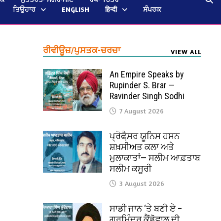
ਤਿਉਹਾਰ
ENGLISH
हिन्दी
ਸੰਪਰਕ
ਰੀਵੀਊਜ਼/ਪੁਸਤਕ-ਚਰਚਾ
VIEW ALL
An Empire Speaks by
Rupinder S. Brar —
Ravinder Singh Sodhi
7 August 2026
ਪ੍ਰੋਫੈ਼ਸਰ ਯੂਨਿਸ ਹਸਨ
ਸ਼ਖ਼ਸੀਅਤ ਕਲਾ ਅਤੇ
ਮੁਲਾਕਾਤਾਂ— ਸਲੀਮ ਆਫ਼ਤਾਬ
ਸਲੀਮ ਕਸੂਰੀ
3 August 2026
ਸਾਡੀ ਜਾਨ ‘ਤੇ ਬਣੀ ਏ –
ਗੁਰਮਿੰਦਰ ਕੈਂਡੋਵਾਲ ਦੀ