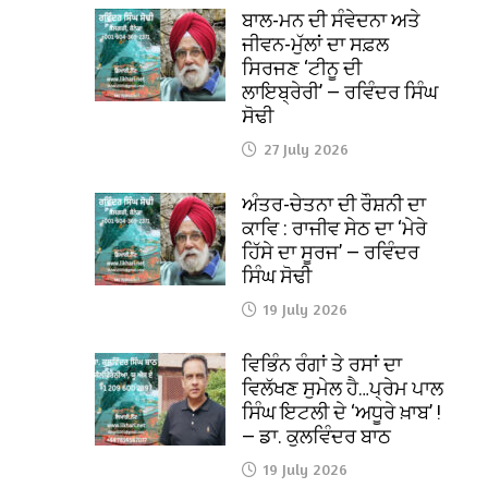
ਬਾਲ-ਮਨ ਦੀ ਸੰਵੇਦਨਾ ਅਤੇ
ਜੀਵਨ-ਮੁੱਲਾਂ ਦਾ ਸਫ਼ਲ
ਸਿਰਜਣ ‘ਟੀਨੂ ਦੀ
ਲਾਇਬ੍ਰੇਰੀ’ — ਰਵਿੰਦਰ ਸਿੰਘ
ਸੋਢੀ
27 July 2026
ਅੰਤਰ-ਚੇਤਨਾ ਦੀ ਰੌਸ਼ਨੀ ਦਾ
ਕਾਵਿ : ਰਾਜੀਵ ਸੇਠ ਦਾ ‘ਮੇਰੇ
ਹਿੱਸੇ ਦਾ ਸੂਰਜ’ — ਰਵਿੰਦਰ
ਸਿੰਘ ਸੋਢੀ
19 July 2026
ਵਿਭਿੰਨ ਰੰਗਾਂ ਤੇ ਰਸਾਂ ਦਾ
ਵਿਲੱਖਣ ਸੁਮੇਲ ਹੈ…ਪ੍ਰੇਮ ਪਾਲ
ਸਿੰਘ ਇਟਲੀ ਦੇ ‘ਅਧੂਰੇ ਖ਼ਾਬ’ !
— ਡਾ. ਕੁਲਵਿੰਦਰ ਬਾਠ
19 July 2026