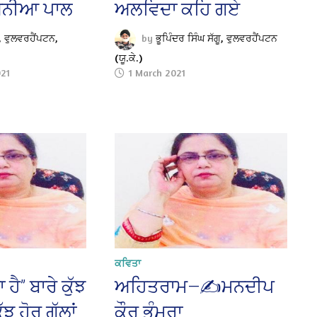
ਸੋਨੀਆ ਪਾਲ
ਅਲਵਿਦਾ ਕਹਿ ਗਏ
 ਵੁਲਵਰਹੈਂਪਟਨ,
by
ਭੂਪਿੰਦਰ ਸਿੰਘ ਸੱਗੂ, ਵੁਲਵਰਹੈਂਪਟਨ
(ਯੂ.ਕੇ.)
021
1 March 2021
ਕਵਿਤਾ
ੈ” ਬਾਰੇ ਕੁੱਝ
ਅਹਿਤਰਾਮ—✍️ਮਨਦੀਪ
ਝ ਹੋਰ ਗੱਲਾਂ
ਕੌਰ ਭੰਮਰਾ