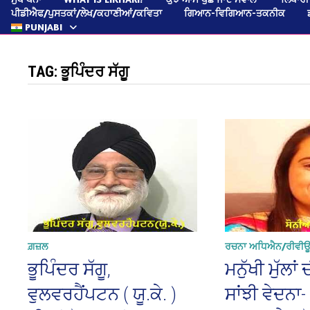
ਪੀਡੀਐਫ/ਪੁਸਤਕਾਂ/ਲੇਖ/ਕਹਾਣੀਆਂ/ਕਵਿਤਾ
ਗਿਆਨ-ਵਿਗਿਆਨ-ਤਕਨੀਕ
PUNJABI
TAG:
ਭੂਪਿੰਦਰ ਸੱਗੂ
ਗ਼ਜ਼ਲ
ਰਚਨਾ ਅਧਿਐਨ/ਰੀਵੀ
ਭੂਪਿੰਦਰ ਸੱਗੂ,
ਮਨੁੱਖੀ ਮੁੱਲਾ
ਵੁਲਵਰਹੈਂਪਟਨ ( ਯੂ.ਕੇ. )
ਸਾਂਝੀ ਵੇਦਨਾ