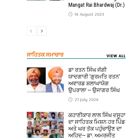
Mangat Rai Bhardwaj (Dr.)
16 August 2023
ਸਾਹਿਤਕ ਸਮਾਚਾਰ
VIEW ALL
ਡਾ ਰਤਨ ਸਿੰਘ ਜੱਗੀ
ਯਾਦਗਾਰੀ ‘ਗੁਰਮਤਿ ਰਤਨ’
ਅਵਾਰਡ ਸ਼ਲਾਘਾਯੋਗ
ਉਪਰਾਲਾ — ਉਜਾਗਰ ਸਿੰਘ
27 July 2026
ਕਹਾਣੀਕਾਰ ਲਾਲ ਸਿੰਘ ਦਸੂਹਾ
ਦਾ ਸਾਹਿਤਕ ਮਿਸ਼ਨ ਹਰ ਪਿੰਡ
ਅਤੇ ਘਰ ਤੱਕ ਪਹੁੰਚਾਉਣ ਦਾ
ਅਹਿਦ— ਡਾ. ਅਮਰਜੀਤ