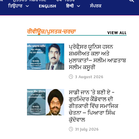
ਤਿਉਹਾਰ
ENGLISH
हिन्दी
ਸੰਪਰਕ
ਰੀਵੀਊਜ਼/ਪੁਸਤਕ-ਚਰਚਾ
VIEW ALL
ਪ੍ਰੋਫੈ਼ਸਰ ਯੂਨਿਸ ਹਸਨ
ਸ਼ਖ਼ਸੀਅਤ ਕਲਾ ਅਤੇ
ਮੁਲਾਕਾਤਾਂ— ਸਲੀਮ ਆਫ਼ਤਾਬ
ਸਲੀਮ ਕਸੂਰੀ
3 August 2026
ਸਾਡੀ ਜਾਨ ‘ਤੇ ਬਣੀ ਏ –
ਗੁਰਮਿੰਦਰ ਕੈਂਡੋਵਾਲ ਦੀ
ਗੀਤਕਾਰੀ ਵਿੱਚ ਸਮਾਜਿਕ
ਚੇਤਨਾ — ਪਿਆਰਾ ਸਿੰਘ
ਕੁੱਦੋਵਾਲ
31 July 2026