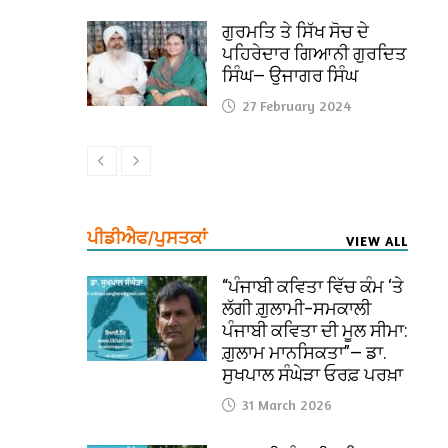
ਗੁਰਮਤਿ ਤੇ ਸਿੱਖ ਸੋਚ ਦੇ
ਪਹਿਰੇਦਾਰ ਗਿਆਨੀ ਗੁਰਦਿਤ
ਸਿੰਘ— ਉਜਾਗਰ ਸਿੰਘ
27 February 2024
ਪੀਡੀਐਫ/ਪੁਸਤਕਾਂ
VIEW ALL
“ਪੰਜਾਬੀ ਕਵਿਤਾ ਵਿੱਚ ਕੰਮ ‘ਤੇ
ਲੱਗੀ ਗ਼ੁਲਾਮੀ–ਸਮਕਾਲੀ
ਪੰਜਾਬੀ ਕਵਿਤਾ ਦੀ ਮੂਲ ਸੀਮਾ:
ਗ਼ੁਲਾਮ ਮਾਨਸਿਕਤਾ”— ਡਾ.
ਸੁਖਪਾਲ ਸੰਘੇੜਾ ਓਰਫ਼ ਪਰਖ਼ਾ
31 March 2026