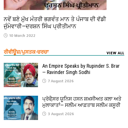
ਨਵੇਂ ਬਣੇ ਮੁੱਖ ਮੰਤਰੀ ਭਗਵੰਤ ਮਾਨ ਤੇ ਪੰਜਾਬ ਦੀ ਵੱਡੀ
ਜੁੰਮੇਵਾਰੀ—ਦਰਸ਼ਨ ਸਿੰਘ ਪ੍ਰੀਤੀਮਾਨ
10 March 2022
ਰੀਵੀਊਜ਼/ਪੁਸਤਕ-ਚਰਚਾ
VIEW ALL
An Empire Speaks by Rupinder S. Brar
— Ravinder Singh Sodhi
7 August 2026
ਪ੍ਰੋਫੈ਼ਸਰ ਯੂਨਿਸ ਹਸਨ ਸ਼ਖ਼ਸੀਅਤ ਕਲਾ ਅਤੇ
ਮੁਲਾਕਾਤਾਂ— ਸਲੀਮ ਆਫ਼ਤਾਬ ਸਲੀਮ ਕਸੂਰੀ
3 August 2026