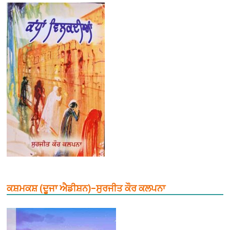
ਕਸ਼ਮਕਸ਼ (ਦੂਜਾ ਐਡੀਸ਼ਨ)–ਸੁਰਜੀਤ ਕੌਰ ਕਲਪਨਾ