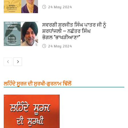
24 May 2024
ਸਵਰਗੀ ਸੁਰਜੀਤ ਸਿੰਘ ਪਾਤਰ ਜੀ ਨੂੰ
ਸ਼ਰਧਾਂਜਲੀ — ਨਛੱਤਰ ਸਿੰਘ
ਭੋਗਲ “ਭਾਖੜੀਆਣਾ”
24 May 2024
ਲਹਿੰਦੇ ਸੂਰਜ ਦੀ ਸੁਰਖੀ-ਗੁਰਨਾਮ ਢਿੱਲੋਂ