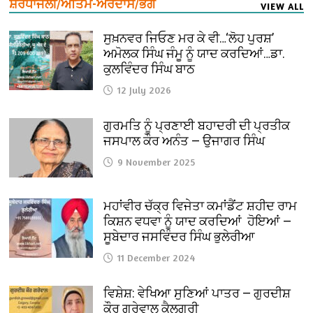
ਸ਼ਰਧਾਂਜਲੀ/ਅੰਤਿਮ-ਅਰਦਾਸ/ਭੋਗ
VIEW ALL
ਸੁਖ਼ਨਵਰ ਜਿਓਣ ਮਰ ਕੇ ਵੀ…‘ਲੋਹ ਪੁਰਸ਼’
ਅਮੋਲਕ ਸਿੰਘ ਜੰਮੂ ਨੂੰ ਯਾਦ ਕਰਦਿਆਂ…ਡਾ.
ਕੁਲਵਿੰਦਰ ਸਿੰਘ ਬਾਠ
12 July 2026
ਗੁਰਮਤਿ ਨੂੰ ਪ੍ਰਣਾਈ ਬਹਾਦਰੀ ਦੀ ਪ੍ਰਤੀਕ
ਜਸਪਾਲ ਕੌਰ ਅਨੰਤ — ਉਜਾਗਰ ਸਿੰਘ
9 November 2025
ਮਹਾਂਵੀਰ ਚੱਕ੍ਰ ਵਿਜੇਤਾ ਕਮਾਂਡੈਂਟ ਸ਼ਹੀਦ ਰਾਮ
ਕਿਸ਼ਨ ਵਧਵਾ ਨੂੰ ਯਾਦ ਕਰਦਿਆਂ ਹੋਇਆਂ —
ਸੂਬੇਦਾਰ ਜਸਵਿੰਦਰ ਸਿੰਘ ਭੁਲੇਰੀਆ
11 December 2024
ਵਿਸ਼ੇਸ਼: ਵੇਖਿਆ ਸੁਣਿਆਂ ਪਾਤਰ — ਗੁਰਦੀਸ਼
ਕੌਰ ਗਰੇਵਾਲ ਕੈਲਗਰੀ