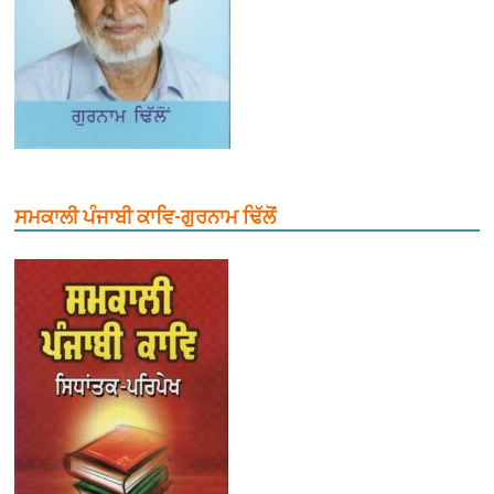
ਸਮਕਾਲੀ ਪੰਜਾਬੀ ਕਾਵਿ-ਗੁਰਨਾਮ ਢਿੱਲੋਂ