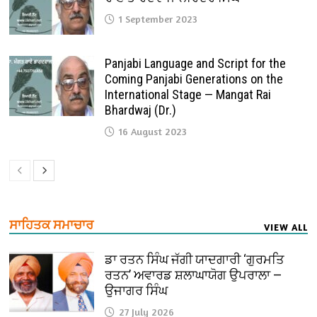
1 September 2023
Panjabi Language and Script for the
Coming Panjabi Generations on the
International Stage — Mangat Rai
Bhardwaj (Dr.)
16 August 2023
ਸਾਹਿਤਕ ਸਮਾਚਾਰ
VIEW ALL
ਡਾ ਰਤਨ ਸਿੰਘ ਜੱਗੀ ਯਾਦਗਾਰੀ ‘ਗੁਰਮਤਿ
ਰਤਨ’ ਅਵਾਰਡ ਸ਼ਲਾਘਾਯੋਗ ਉਪਰਾਲਾ —
ਉਜਾਗਰ ਸਿੰਘ
27 July 2026