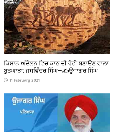
ਕਿਸਾਨ ਅੰਦੋਲਨ ਵਿਚ ਕਾਠ ਦੀ ਰੋਟੀ ਬਣਾਉਣ ਵਾਲਾ
ਬੁਤਘਾੜਾ: ਜਸਵਿੰਦਰ ਸਿੰਘ—✍️ਉਜਾਗਰ ਸਿੰਘ
11 February 2021