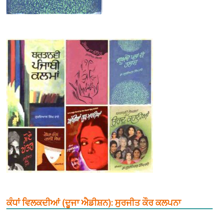
ਕੰਧਾਂ ਵਿਲਕਦੀਆਂ (ਦੂਜਾ ਐਡੀਸ਼ਨ): ਸੁਰਜੀਤ ਕੌਰ ਕਲਪਨਾ