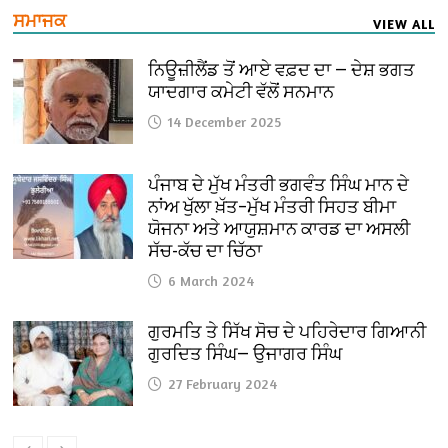
ਸਮਾਜਕ
VIEW ALL
ਨਿਊਜ਼ੀਲੈਂਡ ਤੋਂ ਆਏ ਵਫ਼ਦ ਦਾ — ਦੇਸ਼ ਭਗਤ
ਯਾਦਗਾਰ ਕਮੇਟੀ ਵੱਲੋਂ ਸਨਮਾਨ
14 December 2025
ਪੰਜਾਬ ਦੇ ਮੁੱਖ ਮੰਤਰੀ ਭਗਵੰਤ ਸਿੰਘ ਮਾਨ ਦੇ
ਨਾਂਅ ਖੁੱਲਾ ਖ਼ੱਤ–ਮੁੱਖ ਮੰਤਰੀ ਸਿਹਤ ਬੀਮਾ
ਯੋਜਨਾ ਅਤੇ ਆਯੁਸ਼ਮਾਨ ਕਾਰਡ ਦਾ ਅਸਲੀ
ਸੱਚ-ਕੱਚ ਦਾ ਚਿੱਠਾ
6 March 2024
ਗੁਰਮਤਿ ਤੇ ਸਿੱਖ ਸੋਚ ਦੇ ਪਹਿਰੇਦਾਰ ਗਿਆਨੀ
ਗੁਰਦਿਤ ਸਿੰਘ— ਉਜਾਗਰ ਸਿੰਘ
27 February 2024