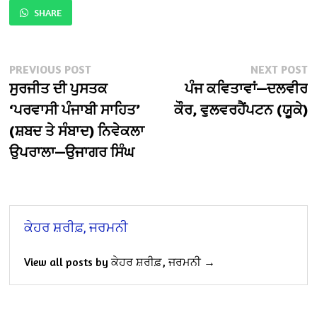
SHARE
Post
Previous
N
PREVIOUS POST
NEXT POST
post:
po
ਸੁਰਜੀਤ ਦੀ ਪੁਸਤਕ
ਪੰਜ ਕਵਿਤਾਵਾਂ—ਦਲਵੀਰ
navigation
‘ਪਰਵਾਸੀ ਪੰਜਾਬੀ ਸਾਹਿਤ’
ਕੌਰ, ਵੁਲਵਰਹੈਂਪਟਨ (ਯੂਕੇ)
(ਸ਼ਬਦ ਤੇ ਸੰਬਾਦ) ਨਿਵੇਕਲਾ
ਉਪਰਾਲਾ—ਉਜਾਗਰ ਸਿੰਘ
ਕੇਹਰ ਸ਼ਰੀਫ਼, ਜਰਮਨੀ
View all posts by ਕੇਹਰ ਸ਼ਰੀਫ਼, ਜਰਮਨੀ →