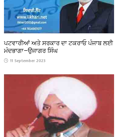
ਪਟਵਾਰੀਆਂ ਅਤੇ ਸਰਕਾਰ ਦਾ ਟਕਰਾਓ ਪੰਜਾਬ ਲਈ
ਮੰਦਭਾਗਾ—ਉਜਾਗਰ ਸਿੰਘ
11 September 2023