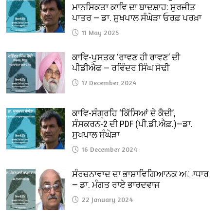
ਮਾਨਸਿਕਤਾ ਕਾਵਿ ਦਾ ਬਾਦਸ਼ਾਹ: ਸੁਰਜੀਤ
ਪਾਤਰ — ਡਾ. ਸੁਖਪਾਲ ਸੰਘੇੜਾ ਓਰਫ਼ ਪਰਖ਼ਾ
11 May 2025
ਕਾਵਿ-ਪੁਸਤਕ ‘ਰਾਵਣ ਹੀ ਰਾਵਣ’ ਦੀ
ਪੀਡੀਐਫ — ਰਵਿੰਦਰ ਸਿੰਘ ਸੋਢੀ
17 December 2024
ਕਾਵਿ-ਸੰਗ੍ਰਹਿ ‘ਕਿੱਸਿਆਂ ਦੇ ਕੈਦੀ’,
ਸੰਸਕਰਨ-2 ਦੀ PDF (ਪੀ.ਡੀ.ਐਫ਼.)—ਡਾ.
ਸੁਖਪਾਲ ਸੰਘੇੜਾ
16 December 2024
ਸੰਰਚਨਾਵਾਦ ਦਾ ਭਾਸ਼ਾਵਿਗਿਆਨਕ ਅਾਧਾਰ
— ਡਾ. ਮੰਗਤ ਰਾਏ ਭਾਰਦਵਾਜ
22 January 2024