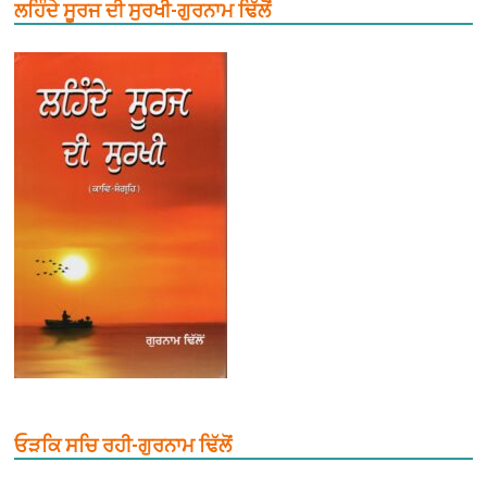
ਲਹਿੰਦੇ ਸੂਰਜ ਦੀ ਸੁਰਖੀ-ਗੁਰਨਾਮ ਢਿੱਲੋਂ
ਓੜਕਿ ਸਚਿ ਰਹੀ-ਗੁਰਨਾਮ ਢਿੱਲੋਂ