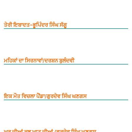
ਤੇਰੀ ਇਬਾਦਤ–ਭੂਪਿੰਦਰ ਸਿੰਘ ਸੱਗੂ
ਮਹਿਕਾਂ ਦਾ ਸਿਰਨਾਵਾਂ/ਦਰਸ਼ਨ ਬੁਲੰਦਵੀ
ਇਕ ਮੌਤ ਵਿਚਲਾ ਪੈਂਡਾ/ਗੁਰਦੇਵ ਸਿੰਘ ਘਣਗਸ
ਘਰ ਦੀਆਂ ਕੁਝ ਘਾਟ ਦੀਆਂ /ਗੁਰਦੇਵ ਸਿੰਘ ਘਣਗਸ