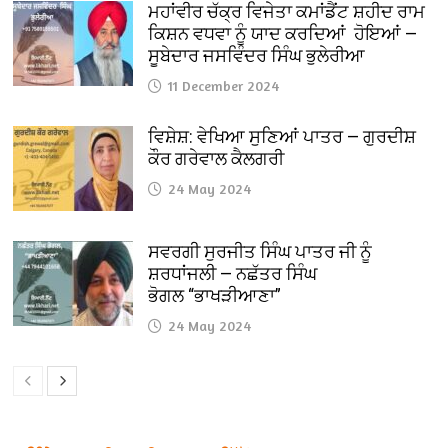
ਮਹਾਂਵੀਰ ਚੱਕ੍ਰ ਵਿਜੇਤਾ ਕਮਾਂਡੈਂਟ ਸ਼ਹੀਦ ਰਾਮ
ਕਿਸ਼ਨ ਵਧਵਾ ਨੂੰ ਯਾਦ ਕਰਦਿਆਂ ਹੋਇਆਂ —
ਸੂਬੇਦਾਰ ਜਸਵਿੰਦਰ ਸਿੰਘ ਭੁਲੇਰੀਆ
11 December 2024
ਵਿਸ਼ੇਸ਼: ਵੇਖਿਆ ਸੁਣਿਆਂ ਪਾਤਰ — ਗੁਰਦੀਸ਼
ਕੌਰ ਗਰੇਵਾਲ ਕੈਲਗਰੀ
24 May 2024
ਸਵਰਗੀ ਸੁਰਜੀਤ ਸਿੰਘ ਪਾਤਰ ਜੀ ਨੂੰ
ਸ਼ਰਧਾਂਜਲੀ — ਨਛੱਤਰ ਸਿੰਘ
ਭੋਗਲ “ਭਾਖੜੀਆਣਾ”
24 May 2024