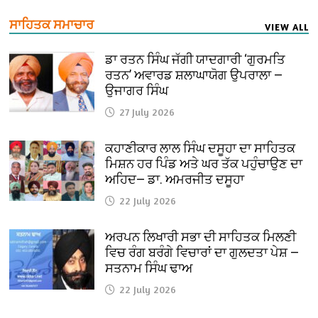
ਸਾਹਿਤਕ ਸਮਾਚਾਰ
VIEW ALL
ਡਾ ਰਤਨ ਸਿੰਘ ਜੱਗੀ ਯਾਦਗਾਰੀ ‘ਗੁਰਮਤਿ
ਰਤਨ’ ਅਵਾਰਡ ਸ਼ਲਾਘਾਯੋਗ ਉਪਰਾਲਾ —
ਉਜਾਗਰ ਸਿੰਘ
27 July 2026
ਕਹਾਣੀਕਾਰ ਲਾਲ ਸਿੰਘ ਦਸੂਹਾ ਦਾ ਸਾਹਿਤਕ
ਮਿਸ਼ਨ ਹਰ ਪਿੰਡ ਅਤੇ ਘਰ ਤੱਕ ਪਹੁੰਚਾਉਣ ਦਾ
ਅਹਿਦ— ਡਾ. ਅਮਰਜੀਤ ਦਸੂਹਾ
22 July 2026
ਅਰਪਨ ਲਿਖਾਰੀ ਸਭਾ ਦੀ ਸਾਹਿਤਕ ਮਿਲਣੀ
ਵਿਚ ਰੰਗ ਬਰੰਗੇ ਵਿਚਾਰਾਂ ਦਾ ਗੁਲਦਤਾ ਪੇਸ਼ —
ਸਤਨਾਮ ਸਿੰਘ ਢਾਅ
22 July 2026