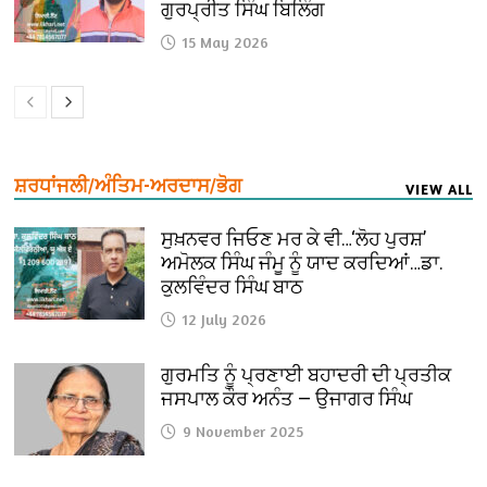
ਗੁਰਪ੍ਰੀਤ ਸਿੰਘ ਬਿਲਿੰਗ
15 May 2026
ਸ਼ਰਧਾਂਜਲੀ/ਅੰਤਿਮ-ਅਰਦਾਸ/ਭੋਗ
VIEW ALL
ਸੁਖ਼ਨਵਰ ਜਿਓਣ ਮਰ ਕੇ ਵੀ…‘ਲੋਹ ਪੁਰਸ਼’
ਅਮੋਲਕ ਸਿੰਘ ਜੰਮੂ ਨੂੰ ਯਾਦ ਕਰਦਿਆਂ…ਡਾ.
ਕੁਲਵਿੰਦਰ ਸਿੰਘ ਬਾਠ
12 July 2026
ਗੁਰਮਤਿ ਨੂੰ ਪ੍ਰਣਾਈ ਬਹਾਦਰੀ ਦੀ ਪ੍ਰਤੀਕ
ਜਸਪਾਲ ਕੌਰ ਅਨੰਤ — ਉਜਾਗਰ ਸਿੰਘ
9 November 2025