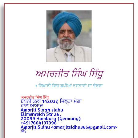
ਅਮਰਜੀਤ ਸਿੰਘ ਸਿੱਧੂ
+ ਲਿਖਾਰੀ ਵਿੱਚ ਛਪੀਆਂ ਰਚਨਾਵਾਂ ਦਾ ਵੇਰਵਾ
ਅਮਰਜੀਤ ਸਿੰਘ ਸਿੱਧੂ
ਬੱਧਨੀ ਕਲਾਂ 142037, ਜਿਲ੍ਹਾ ਮੋਗਾ
ਹਾਲ ਆਬਾਦ
Amarjit Singh sidhu
Ellmenreich Str 26,
20099 Hamburg (Germany)
+4917664197996
Amarjit Sidhu <amarjitsidhu365@gmail.com>
￼