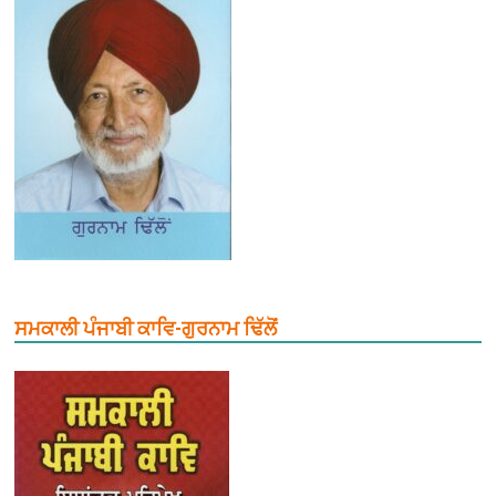
ਸਮਕਾਲੀ ਪੰਜਾਬੀ ਕਾਵਿ-ਗੁਰਨਾਮ ਢਿੱਲੋਂ