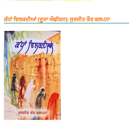
ਕੰਧਾਂ ਵਿਲਕਦੀਆਂ (ਦੂਜਾ ਐਡੀਸ਼ਨ): ਸੁਰਜੀਤ ਕੌਰ ਕਲਪਨਾ