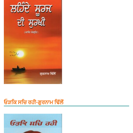
ਓੜਕਿ ਸਚਿ ਰਹੀ-ਗੁਰਨਾਮ ਢਿੱਲੋਂ