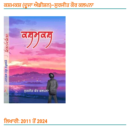
ਕਸ਼ਮਕਸ਼ (ਦੂਜਾ ਐਡੀਸ਼ਨ)–ਸੁਰਜੀਤ ਕੌਰ ਕਲਪਨਾ
ਲਿਖਾਰੀ: 2011 ਤੋਂ 2024