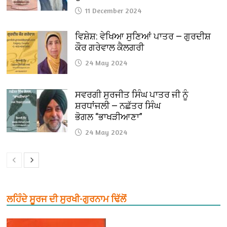
11 December 2024
ਵਿਸ਼ੇਸ਼: ਵੇਖਿਆ ਸੁਣਿਆਂ ਪਾਤਰ — ਗੁਰਦੀਸ਼
ਕੌਰ ਗਰੇਵਾਲ ਕੈਲਗਰੀ
24 May 2024
ਸਵਰਗੀ ਸੁਰਜੀਤ ਸਿੰਘ ਪਾਤਰ ਜੀ ਨੂੰ
ਸ਼ਰਧਾਂਜਲੀ — ਨਛੱਤਰ ਸਿੰਘ
ਭੋਗਲ “ਭਾਖੜੀਆਣਾ”
24 May 2024
ਲਹਿੰਦੇ ਸੂਰਜ ਦੀ ਸੁਰਖੀ-ਗੁਰਨਾਮ ਢਿੱਲੋਂ