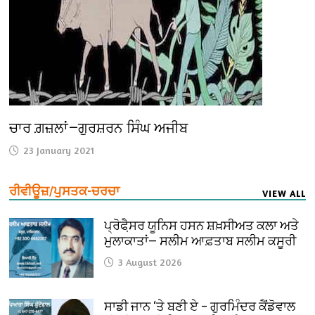
ਚਾਰ ਗ਼ਜ਼ਲਾਂ—ਗੁਰਸ਼ਰਨ ਸਿੰਘ ਅਜੀਬ
23 January 2021
ਰੀਵੀਊਜ਼/ਪੁਸਤਕ-ਚਰਚਾ
VIEW ALL
ਪ੍ਰੋਫੈ਼ਸਰ ਯੂਨਿਸ ਹਸਨ ਸ਼ਖ਼ਸੀਅਤ ਕਲਾ ਅਤੇ
ਮੁਲਾਕਾਤਾਂ— ਸਲੀਮ ਆਫ਼ਤਾਬ ਸਲੀਮ ਕਸੂਰੀ
3 August 2026
ਸਾਡੀ ਜਾਨ ‘ਤੇ ਬਣੀ ਏ – ਗੁਰਮਿੰਦਰ ਕੈਂਡੋਵਾਲ