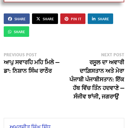
SHARE
SHARE
PIN IT
SHARE
SHARE
Post
Previous
N
PREVIOUS POST
NEXT POST
post:
po
ਆਪੁ ਸਵਾਰਹਿ ਮਹਿ ਮਿਲੇ —
ਰਸੂਲ ਦਾ ਅਵਾਰੀ
navigation
ਡਾ: ਨਿਸ਼ਾਨ ਸਿੰਘ ਰਾਠੌਰ
ਦਾਗ਼ਿਸਤਾਨ ਅਤੇ ਮੇਰਾ
ਪੰਜਾਬੀ ਪੰਜਾਬੀਸਤਾਨ: ਇੱਕ
ਹੱਥ ਵਿੱਚ ਤਿੰਨ ਹਦਵਾਣੇ —
ਸੰਜੀਵ ਝਾਂਜੀ, ਜਗਰਾਉਂ
ਅਮਰਜੀਤ ਸਿੰਘ ਸਿੱਧੂ