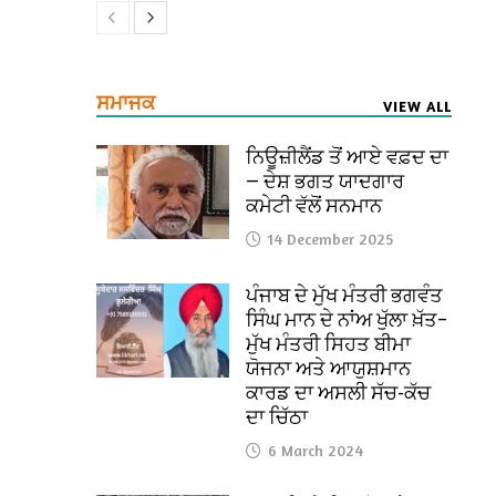
ਸਮਾਜਕ
VIEW ALL
ਨਿਊਜ਼ੀਲੈਂਡ ਤੋਂ ਆਏ ਵਫ਼ਦ ਦਾ
— ਦੇਸ਼ ਭਗਤ ਯਾਦਗਾਰ
ਕਮੇਟੀ ਵੱਲੋਂ ਸਨਮਾਨ
14 December 2025
ਪੰਜਾਬ ਦੇ ਮੁੱਖ ਮੰਤਰੀ ਭਗਵੰਤ
ਸਿੰਘ ਮਾਨ ਦੇ ਨਾਂਅ ਖੁੱਲਾ ਖ਼ੱਤ–
ਮੁੱਖ ਮੰਤਰੀ ਸਿਹਤ ਬੀਮਾ
ਯੋਜਨਾ ਅਤੇ ਆਯੁਸ਼ਮਾਨ
ਕਾਰਡ ਦਾ ਅਸਲੀ ਸੱਚ-ਕੱਚ
ਦਾ ਚਿੱਠਾ
6 March 2024