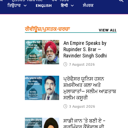
ਤਿਉਹਾਰ
ENGLISH
हिन्दी
ਸੰਪਰਕ
ਰੀਵੀਊਜ਼/ਪੁਸਤਕ-ਚਰਚਾ
VIEW ALL
An Empire Speaks by
Rupinder S. Brar —
Ravinder Singh Sodhi
7 August 2026
ਪ੍ਰੋਫੈ਼ਸਰ ਯੂਨਿਸ ਹਸਨ
ਸ਼ਖ਼ਸੀਅਤ ਕਲਾ ਅਤੇ
ਮੁਲਾਕਾਤਾਂ— ਸਲੀਮ ਆਫ਼ਤਾਬ
ਸਲੀਮ ਕਸੂਰੀ
3 August 2026
ਸਾਡੀ ਜਾਨ ‘ਤੇ ਬਣੀ ਏ –
ਗੁਰਮਿੰਦਰ ਕੈਂਡੋਵਾਲ ਦੀ