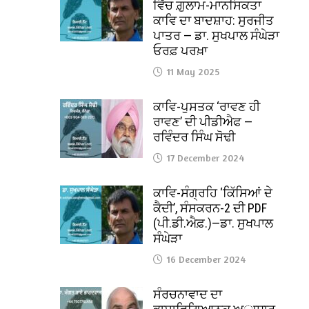
ਵਿੱਚ ਗ਼ੁਲਾਮ-ਮਾਨਸਿਕਤਾ
ਕਾਵਿ ਦਾ ਬਾਦਸ਼ਾਹ: ਸੁਰਜੀਤ
ਪਾਤਰ — ਡਾ. ਸੁਖਪਾਲ ਸੰਘੇੜਾ
ਓਰਫ਼ ਪਰਖ਼ਾ
11 May 2025
ਕਾਵਿ-ਪੁਸਤਕ ‘ਰਾਵਣ ਹੀ
ਰਾਵਣ’ ਦੀ ਪੀਡੀਐਫ —
ਰਵਿੰਦਰ ਸਿੰਘ ਸੋਢੀ
17 December 2024
ਕਾਵਿ-ਸੰਗ੍ਰਹਿ ‘ਕਿੱਸਿਆਂ ਦੇ
ਕੈਦੀ’, ਸੰਸਕਰਨ-2 ਦੀ PDF
(ਪੀ.ਡੀ.ਐਫ਼.)—ਡਾ. ਸੁਖਪਾਲ
ਸੰਘੇੜਾ
16 December 2024
ਸੰਰਚਨਾਵਾਦ ਦਾ