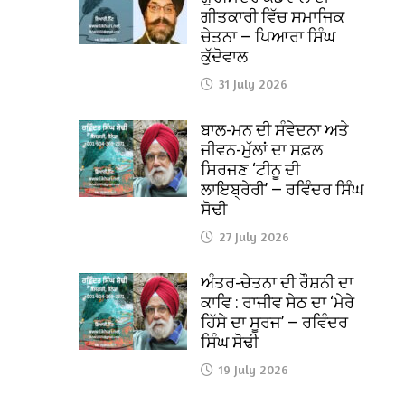
ਗੀਤਕਾਰੀ ਵਿੱਚ ਸਮਾਜਿਕ
ਚੇਤਨਾ — ਪਿਆਰਾ ਸਿੰਘ
ਕੁੱਦੋਵਾਲ
31 July 2026
ਬਾਲ-ਮਨ ਦੀ ਸੰਵੇਦਨਾ ਅਤੇ
ਜੀਵਨ-ਮੁੱਲਾਂ ਦਾ ਸਫ਼ਲ
ਸਿਰਜਣ ‘ਟੀਨੂ ਦੀ
ਲਾਇਬ੍ਰੇਰੀ’ — ਰਵਿੰਦਰ ਸਿੰਘ
ਸੋਢੀ
27 July 2026
ਅੰਤਰ-ਚੇਤਨਾ ਦੀ ਰੌਸ਼ਨੀ ਦਾ
ਕਾਵਿ : ਰਾਜੀਵ ਸੇਠ ਦਾ ‘ਮੇਰੇ
ਹਿੱਸੇ ਦਾ ਸੂਰਜ’ — ਰਵਿੰਦਰ
ਸਿੰਘ ਸੋਢੀ
19 July 2026