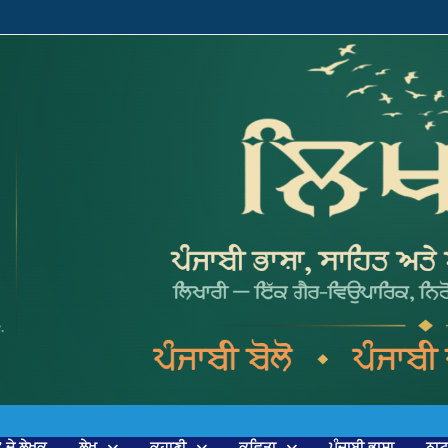
’ ਦੇ ਲੇਖਕ
ਲੇਖ
ਕਹਾਣੀ
ਕਵਿਤਾ
ਪੰਜਾਬੀ ਭਾਸ਼ਾ
ਨਾ