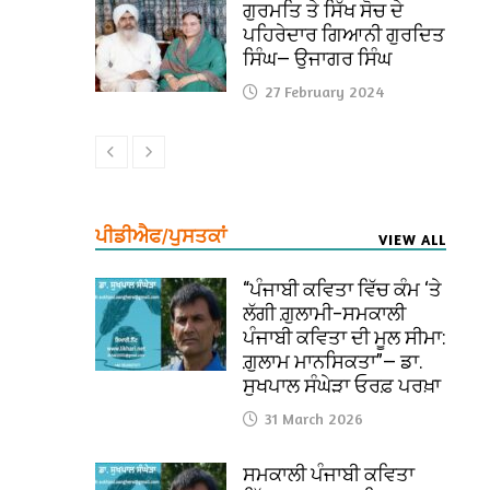
ਗੁਰਮਤਿ ਤੇ ਸਿੱਖ ਸੋਚ ਦੇ
ਪਹਿਰੇਦਾਰ ਗਿਆਨੀ ਗੁਰਦਿਤ
ਸਿੰਘ— ਉਜਾਗਰ ਸਿੰਘ
27 February 2024
ਪੀਡੀਐਫ/ਪੁਸਤਕਾਂ
VIEW ALL
“ਪੰਜਾਬੀ ਕਵਿਤਾ ਵਿੱਚ ਕੰਮ ‘ਤੇ
ਲੱਗੀ ਗ਼ੁਲਾਮੀ–ਸਮਕਾਲੀ
ਪੰਜਾਬੀ ਕਵਿਤਾ ਦੀ ਮੂਲ ਸੀਮਾ:
ਗ਼ੁਲਾਮ ਮਾਨਸਿਕਤਾ”— ਡਾ.
ਸੁਖਪਾਲ ਸੰਘੇੜਾ ਓਰਫ਼ ਪਰਖ਼ਾ
31 March 2026
ਸਮਕਾਲੀ ਪੰਜਾਬੀ ਕਵਿਤਾ