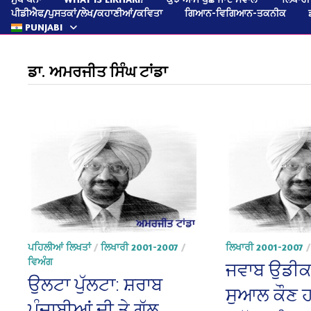
ਪੀਡੀਐਫ/ਪੁਸਤਕਾਂ/ਲੇਖ/ਕਹਾਣੀਆਂ/ਕਵਿਤਾ
ਗਿਆਨ-ਵਿਗਿਆਨ-ਤਕਨੀਕ
PUNJABI
ਡਾ. ਅਮਰਜੀਤ ਸਿੰਘ ਟਾਂਡਾ
ਪਹਿਲੀਆਂ ਲਿਖਤਾਂ
/
ਲਿਖਾਰੀ 2001-2007
/
ਲਿਖਾਰੀ 2001-2007
ਵਿਅੰਗ
ਜਵਾਬ ਉਡੀਕ
ਉਲਟਾ ਪੁੱਲਟਾ: ਸ਼ਰਾਬ
ਸੁਆਲ ਕੌਣ 
ਪੰਜਾਬੀਆਂ ਦੀ ਤੇ ਗੱਲ