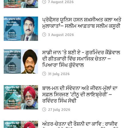
7 August 2026
ਪ੍ਰੋਫੈ਼ਸਰ ਯੂਨਿਸ ਹਸਨ ਸ਼ਖ਼ਸੀਅਤ ਕਲਾ ਅਤੇ
ਮੁਲਾਕਾਤਾਂ— ਸਲੀਮ ਆਫ਼ਤਾਬ ਸਲੀਮ ਕਸੂਰੀ
3 August 2026
ਸਾਡੀ ਜਾਨ ‘ਤੇ ਬਣੀ ਏ – ਗੁਰਮਿੰਦਰ ਕੈਂਡੋਵਾਲ
ਦੀ ਗੀਤਕਾਰੀ ਵਿੱਚ ਸਮਾਜਿਕ ਚੇਤਨਾ —
ਪਿਆਰਾ ਸਿੰਘ ਕੁੱਦੋਵਾਲ
31 July 2026
ਬਾਲ-ਮਨ ਦੀ ਸੰਵੇਦਨਾ ਅਤੇ ਜੀਵਨ-ਮੁੱਲਾਂ ਦਾ
ਸਫ਼ਲ ਸਿਰਜਣ ‘ਟੀਨੂ ਦੀ ਲਾਇਬ੍ਰੇਰੀ’ —
ਰਵਿੰਦਰ ਸਿੰਘ ਸੋਢੀ
27 July 2026
ਅੰਤਰ-ਚੇਤਨਾ ਦੀ ਰੌਸ਼ਨੀ ਦਾ ਕਾਵਿ : ਰਾਜੀਵ