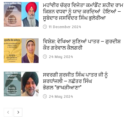
ਮਹਾਂਵੀਰ ਚੱਕ੍ਰ ਵਿਜੇਤਾ ਕਮਾਂਡੈਂਟ ਸ਼ਹੀਦ ਰਾਮ
ਕਿਸ਼ਨ ਵਧਵਾ ਨੂੰ ਯਾਦ ਕਰਦਿਆਂ ਹੋਇਆਂ —
ਸੂਬੇਦਾਰ ਜਸਵਿੰਦਰ ਸਿੰਘ ਭੁਲੇਰੀਆ
11 December 2024
ਵਿਸ਼ੇਸ਼: ਵੇਖਿਆ ਸੁਣਿਆਂ ਪਾਤਰ — ਗੁਰਦੀਸ਼
ਕੌਰ ਗਰੇਵਾਲ ਕੈਲਗਰੀ
24 May 2024
ਸਵਰਗੀ ਸੁਰਜੀਤ ਸਿੰਘ ਪਾਤਰ ਜੀ ਨੂੰ
ਸ਼ਰਧਾਂਜਲੀ — ਨਛੱਤਰ ਸਿੰਘ
ਭੋਗਲ “ਭਾਖੜੀਆਣਾ”
24 May 2024