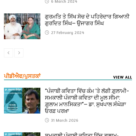
6 March 2024
ਗੁਰਮਤਿ ਤੇ ਸਿੱਖ ਸੋਚ ਦੇ ਪਹਿਰੇਦਾਰ ਗਿਆਨੀ
ਗੁਰਦਿਤ ਸਿੰਘ— ਉਜਾਗਰ ਸਿੰਘ
27 February 2024
ਪੀਡੀਐਫ/ਪੁਸਤਕਾਂ
VIEW ALL
“ਪੰਜਾਬੀ ਕਵਿਤਾ ਵਿੱਚ ਕੰਮ ‘ਤੇ ਲੱਗੀ ਗ਼ੁਲਾਮੀ–
ਸਮਕਾਲੀ ਪੰਜਾਬੀ ਕਵਿਤਾ ਦੀ ਮੂਲ ਸੀਮਾ:
ਗ਼ੁਲਾਮ ਮਾਨਸਿਕਤਾ”— ਡਾ. ਸੁਖਪਾਲ ਸੰਘੇੜਾ
ਓਰਫ਼ ਪਰਖ਼ਾ
31 March 2026
ਸਮਕਾਲੀ ਪੰਜਾਬੀ ਕਵਿਤਾ ਵਿੱਚ ਗ਼ੁਲਾਮ-