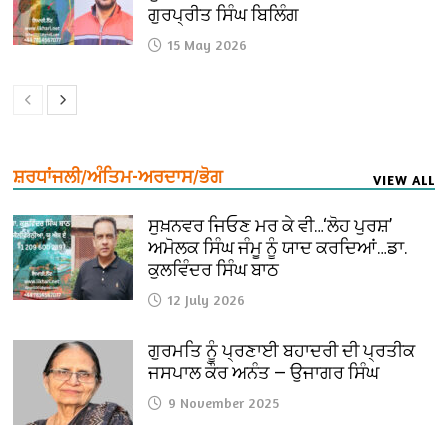
ਗੁਰਪ੍ਰੀਤ ਸਿੰਘ ਬਿਲਿੰਗ
15 May 2026
ਸ਼ਰਧਾਂਜਲੀ/ਅੰਤਿਮ-ਅਰਦਾਸ/ਭੋਗ
VIEW ALL
ਸੁਖ਼ਨਵਰ ਜਿਓਣ ਮਰ ਕੇ ਵੀ…‘ਲੋਹ ਪੁਰਸ਼’
ਅਮੋਲਕ ਸਿੰਘ ਜੰਮੂ ਨੂੰ ਯਾਦ ਕਰਦਿਆਂ…ਡਾ.
ਕੁਲਵਿੰਦਰ ਸਿੰਘ ਬਾਠ
12 July 2026
ਗੁਰਮਤਿ ਨੂੰ ਪ੍ਰਣਾਈ ਬਹਾਦਰੀ ਦੀ ਪ੍ਰਤੀਕ
ਜਸਪਾਲ ਕੌਰ ਅਨੰਤ — ਉਜਾਗਰ ਸਿੰਘ
9 November 2025