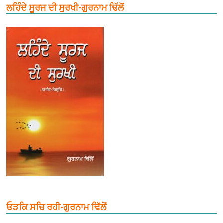
ਲਹਿੰਦੇ ਸੂਰਜ ਦੀ ਸੁਰਖੀ-ਗੁਰਨਾਮ ਢਿੱਲੋਂ
ਓੜਕਿ ਸਚਿ ਰਹੀ-ਗੁਰਨਾਮ ਢਿੱਲੋਂ