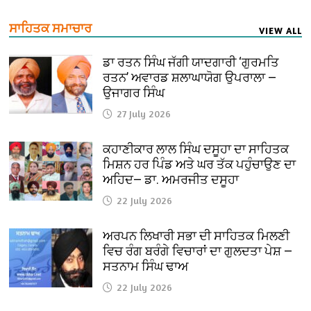
ਸਾਹਿਤਕ ਸਮਾਚਾਰ
VIEW ALL
ਡਾ ਰਤਨ ਸਿੰਘ ਜੱਗੀ ਯਾਦਗਾਰੀ ‘ਗੁਰਮਤਿ
ਰਤਨ’ ਅਵਾਰਡ ਸ਼ਲਾਘਾਯੋਗ ਉਪਰਾਲਾ —
ਉਜਾਗਰ ਸਿੰਘ
27 July 2026
ਕਹਾਣੀਕਾਰ ਲਾਲ ਸਿੰਘ ਦਸੂਹਾ ਦਾ ਸਾਹਿਤਕ
ਮਿਸ਼ਨ ਹਰ ਪਿੰਡ ਅਤੇ ਘਰ ਤੱਕ ਪਹੁੰਚਾਉਣ ਦਾ
ਅਹਿਦ— ਡਾ. ਅਮਰਜੀਤ ਦਸੂਹਾ
22 July 2026
ਅਰਪਨ ਲਿਖਾਰੀ ਸਭਾ ਦੀ ਸਾਹਿਤਕ ਮਿਲਣੀ
ਵਿਚ ਰੰਗ ਬਰੰਗੇ ਵਿਚਾਰਾਂ ਦਾ ਗੁਲਦਤਾ ਪੇਸ਼ —
ਸਤਨਾਮ ਸਿੰਘ ਢਾਅ
22 July 2026