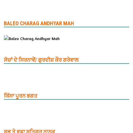
BALEO CHARAG ANDHYAR MAH
ਸੋਚਾਂ ਦੇ ਸਿਰਨਾਵੇਂ/ ਗੁਰਦੀਸ਼ ਕੌਰ ਗਰੇਵਾਲ
ਕਿੱਸਾ ਪੂਰਨ ਭਗਤ
ਸਭ ਤੇ ਵਡਾ ਸਤਿਗੁਰ ਨਾਨਕ