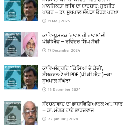
ਮਾਨਸਿਕਤਾ ਕਾਵਿ ਦਾ ਬਾਦਸ਼ਾਹ: ਸੁਰਜੀਤ
ਪਾਤਰ — ਡਾ. ਸੁਖਪਾਲ ਸੰਘੇੜਾ ਓਰਫ਼ ਪਰਖ਼ਾ
11 May 2025
ਕਾਵਿ-ਪੁਸਤਕ ‘ਰਾਵਣ ਹੀ ਰਾਵਣ’ ਦੀ
ਪੀਡੀਐਫ — ਰਵਿੰਦਰ ਸਿੰਘ ਸੋਢੀ
17 December 2024
ਕਾਵਿ-ਸੰਗ੍ਰਹਿ ‘ਕਿੱਸਿਆਂ ਦੇ ਕੈਦੀ’,
ਸੰਸਕਰਨ-2 ਦੀ PDF (ਪੀ.ਡੀ.ਐਫ਼.)—ਡਾ.
ਸੁਖਪਾਲ ਸੰਘੇੜਾ
16 December 2024
ਸੰਰਚਨਾਵਾਦ ਦਾ ਭਾਸ਼ਾਵਿਗਿਆਨਕ ਅਾਧਾਰ
— ਡਾ. ਮੰਗਤ ਰਾਏ ਭਾਰਦਵਾਜ
22 January 2024