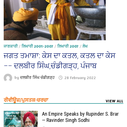
ਜਾਣਕਾਰੀ
/
ਲਿਖਾਰੀ 2001-2007
/
ਲਿਖਾਰੀ 2007
/
ਲੇਖ
ਜਗਤ ਤਮਾਸ਼ਾ: ਕੇਸ ਦਾ ਕਤਲ, ਕਤਲ ਦਾ ਕੇਸ
–– ਦਲਬੀਰ ਸਿੰਘ,ਚੰਡੀਗੜ੍ਹ, ਪੰਜਾਬ
by
ਦਲਬੀਰ ਸਿੰਘ ਚੰਡੀਗੜ੍ਹ
28 February 2022
ਰੀਵੀਊਜ਼/ਪੁਸਤਕ-ਚਰਚਾ
VIEW ALL
An Empire Speaks by Rupinder S. Brar
— Ravinder Singh Sodhi