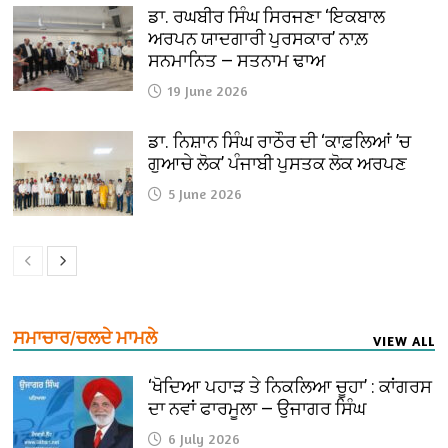
ਡਾ. ਰਘਬੀਰ ਸਿੰਘ ਸਿਰਜਣਾ ‘ਇਕਬਾਲ
ਅਰਪਨ ਯਾਦਗਾਰੀ ਪੁਰਸਕਾਰ’ ਨਾਲ਼
ਸਨਮਾਨਿਤ — ਸਤਨਾਮ ਢਾਅ
19 June 2026
ਡਾ. ਨਿਸ਼ਾਨ ਸਿੰਘ ਰਾਠੌਰ ਦੀ ‘ਕਾਫ਼ਲਿਆਂ ’ਚ
ਗੁਆਚੇ ਲੋਕ’ ਪੰਜਾਬੀ ਪੁਸਤਕ ਲੋਕ ਅਰਪਣ
5 June 2026
ਸਮਾਚਾਰ/ਚਲਦੇ ਮਾਮਲੇ
VIEW ALL
‘ਖੋਦਿਆ ਪਹਾੜ ਤੇ ਨਿਕਲਿਆ ਚੂਹਾ’ : ਕਾਂਗਰਸ
ਦਾ ਨਵਾਂ ਫਾਰਮੂਲਾ — ਉਜਾਗਰ ਸਿੰਘ
6 July 2026