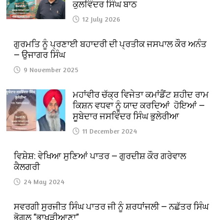
ਕੁਲਵਿੰਦਰ ਸਿੰਘ ਬਾਠ
12 July 2026
ਗੁਰਮਤਿ ਨੂੰ ਪ੍ਰਣਾਈ ਬਹਾਦਰੀ ਦੀ ਪ੍ਰਤੀਕ ਜਸਪਾਲ ਕੌਰ ਅਨੰਤ
— ਉਜਾਗਰ ਸਿੰਘ
9 November 2025
ਮਹਾਂਵੀਰ ਚੱਕ੍ਰ ਵਿਜੇਤਾ ਕਮਾਂਡੈਂਟ ਸ਼ਹੀਦ ਰਾਮ
ਕਿਸ਼ਨ ਵਧਵਾ ਨੂੰ ਯਾਦ ਕਰਦਿਆਂ ਹੋਇਆਂ —
ਸੂਬੇਦਾਰ ਜਸਵਿੰਦਰ ਸਿੰਘ ਭੁਲੇਰੀਆ
11 December 2024
ਵਿਸ਼ੇਸ਼: ਵੇਖਿਆ ਸੁਣਿਆਂ ਪਾਤਰ — ਗੁਰਦੀਸ਼ ਕੌਰ ਗਰੇਵਾਲ
ਕੈਲਗਰੀ
24 May 2024
ਸਵਰਗੀ ਸੁਰਜੀਤ ਸਿੰਘ ਪਾਤਰ ਜੀ ਨੂੰ ਸ਼ਰਧਾਂਜਲੀ — ਨਛੱਤਰ ਸਿੰਘ
ਭੋਗਲ “ਭਾਖੜੀਆਣਾ”