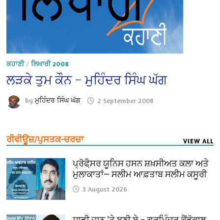
ਕਹਾਣੀ
/
ਲਿਖਾਰੀ 2008
ਲੜਕੇ ਤੁਮ ਕੌਨ – ਮੁਹਿੰਦਰ ਸਿੰਘ ਘੱਗ
by
ਮੁਹਿੰਦਰ ਸਿੰਘ ਘੱਗ
2 September 2008
ਰੀਵੀਊਜ਼/ਪੁਸਤਕ-ਚਰਚਾ
VIEW ALL
ਪ੍ਰੋਫੈ਼ਸਰ ਯੂਨਿਸ ਹਸਨ ਸ਼ਖ਼ਸੀਅਤ ਕਲਾ ਅਤੇ
ਮੁਲਾਕਾਤਾਂ— ਸਲੀਮ ਆਫ਼ਤਾਬ ਸਲੀਮ ਕਸੂਰੀ
3 August 2026
ਸਾਡੀ ਜਾਨ ‘ਤੇ ਬਣੀ ਏ – ਗੁਰਮਿੰਦਰ ਕੈਂਡੋਵਾਲ