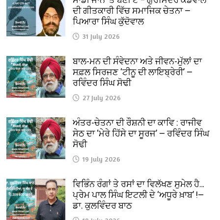
ਦੀ ਗੀਤਕਾਰੀ ਵਿੱਚ ਸਮਾਜਿਕ ਚੇਤਨਾ —
ਪਿਆਰਾ ਸਿੰਘ ਕੁੱਦੋਵਾਲ
31 July 2026
ਬਾਲ-ਮਨ ਦੀ ਸੰਵੇਦਨਾ ਅਤੇ ਜੀਵਨ-ਮੁੱਲਾਂ ਦਾ
ਸਫ਼ਲ ਸਿਰਜਣ ‘ਟੀਨੂ ਦੀ ਲਾਇਬ੍ਰੇਰੀ’ —
ਰਵਿੰਦਰ ਸਿੰਘ ਸੋਢੀ
27 July 2026
ਅੰਤਰ-ਚੇਤਨਾ ਦੀ ਰੌਸ਼ਨੀ ਦਾ ਕਾਵਿ : ਰਾਜੀਵ
ਸੇਠ ਦਾ ‘ਮੇਰੇ ਹਿੱਸੇ ਦਾ ਸੂਰਜ’ — ਰਵਿੰਦਰ ਸਿੰਘ
ਸੋਢੀ
19 July 2026
ਵਿਭਿੰਨ ਰੰਗਾਂ ਤੇ ਰਸਾਂ ਦਾ ਵਿਲੱਖਣ ਸੁਮੇਲ ਹੈ…
ਪ੍ਰੇਮ ਪਾਲ ਸਿੰਘ ਇਟਲੀ ਦੇ ‘ਅਧੂਰੇ ਖ਼ਾਬ’ !—
ਡਾ. ਕੁਲਵਿੰਦਰ ਬਾਠ