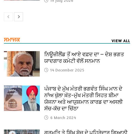
19 July 2026
ਸਮਾਜਕ
VIEW ALL
ਨਿਊਜ਼ੀਲੈਂਡ ਤੋਂ ਆਏ ਵਫ਼ਦ ਦਾ — ਦੇਸ਼ ਭਗਤ
ਯਾਦਗਾਰ ਕਮੇਟੀ ਵੱਲੋਂ ਸਨਮਾਨ
14 December 2025
ਪੰਜਾਬ ਦੇ ਮੁੱਖ ਮੰਤਰੀ ਭਗਵੰਤ ਸਿੰਘ ਮਾਨ ਦੇ
ਨਾਂਅ ਖੁੱਲਾ ਖ਼ੱਤ–ਮੁੱਖ ਮੰਤਰੀ ਸਿਹਤ ਬੀਮਾ
ਯੋਜਨਾ ਅਤੇ ਆਯੁਸ਼ਮਾਨ ਕਾਰਡ ਦਾ ਅਸਲੀ
ਸੱਚ-ਕੱਚ ਦਾ ਚਿੱਠਾ
6 March 2024
ਗੁਰਮਤਿ ਤੇ ਸਿੱਖ ਸੋਚ ਦੇ ਪਹਿਰੇਦਾਰ ਗਿਆਨੀ