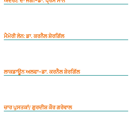
ਅੰਦਰੇਟੇ ਦਾ ਜੋਗੀ–ਡਾ. ਪ੍ਰੇਮ ਮਾਨ
ਮੈਮੋਰੀ ਲੇਨ: ਡਾ. ਕਰਨੈਲ ਸ਼ੇਰਗਿੱਲ
ਲਾਕਡਾਊਨ ਅਲਫਾ–ਡਾ. ਕਰਨੈਲ ਸ਼ੇਰਗਿੱਲ
ਚਾਰ ਪੁਸਤਕਾਂ/ ਗੁਰਦੀਸ਼ ਕੌਰ ਗਰੇਵਾਲ