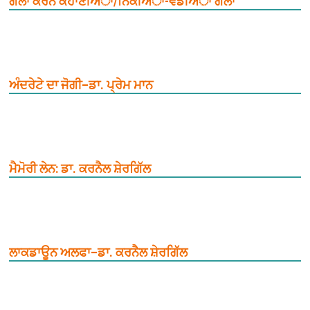
ਗੱਲਾਂ ਕਰਨ ਕਹਾਣੀਅਾਂ/ਨਿੱਕੀਅਾਂ-ਵੱਡੀਅਾਂ ਗੱਲਾਂ
ਅੰਦਰੇਟੇ ਦਾ ਜੋਗੀ–ਡਾ. ਪ੍ਰੇਮ ਮਾਨ
ਮੈਮੋਰੀ ਲੇਨ: ਡਾ. ਕਰਨੈਲ ਸ਼ੇਰਗਿੱਲ
ਲਾਕਡਾਊਨ ਅਲਫਾ–ਡਾ. ਕਰਨੈਲ ਸ਼ੇਰਗਿੱਲ