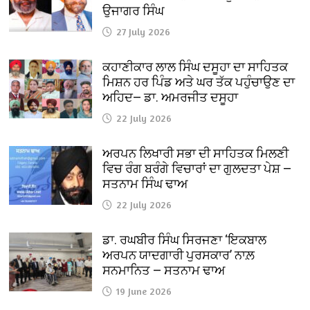
ਉਜਾਗਰ ਸਿੰਘ
27 July 2026
ਕਹਾਣੀਕਾਰ ਲਾਲ ਸਿੰਘ ਦਸੂਹਾ ਦਾ ਸਾਹਿਤਕ
ਮਿਸ਼ਨ ਹਰ ਪਿੰਡ ਅਤੇ ਘਰ ਤੱਕ ਪਹੁੰਚਾਉਣ ਦਾ
ਅਹਿਦ— ਡਾ. ਅਮਰਜੀਤ ਦਸੂਹਾ
22 July 2026
ਅਰਪਨ ਲਿਖਾਰੀ ਸਭਾ ਦੀ ਸਾਹਿਤਕ ਮਿਲਣੀ
ਵਿਚ ਰੰਗ ਬਰੰਗੇ ਵਿਚਾਰਾਂ ਦਾ ਗੁਲਦਤਾ ਪੇਸ਼ —
ਸਤਨਾਮ ਸਿੰਘ ਢਾਅ
22 July 2026
ਡਾ. ਰਘਬੀਰ ਸਿੰਘ ਸਿਰਜਣਾ ‘ਇਕਬਾਲ
ਅਰਪਨ ਯਾਦਗਾਰੀ ਪੁਰਸਕਾਰ’ ਨਾਲ਼
ਸਨਮਾਨਿਤ — ਸਤਨਾਮ ਢਾਅ
19 June 2026