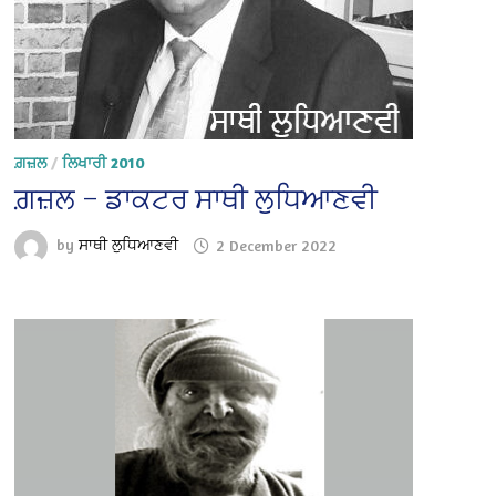
ਗ਼ਜ਼ਲ
/
ਲਿਖਾਰੀ 2010
ਗ਼ਜ਼ਲ – ਡਾਕਟਰ ਸਾਥੀ ਲੁਧਿਆਣਵੀ
by
ਸਾਥੀ ਲੁਧਿਆਣਵੀ
2 December 2022