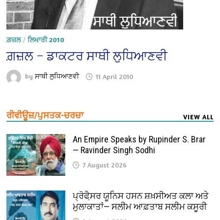
ਗ਼ਜ਼ਲ
/
ਲਿਖਾਰੀ 2010
ਗ਼ਜ਼ਲ – ਡਾਕਟਰ ਸਾਥੀ ਲੁਧਿਆਣਵੀ
by
ਸਾਥੀ ਲੁਧਿਆਣਵੀ
11 April 2010
ਰੀਵੀਊਜ਼/ਪੁਸਤਕ-ਚਰਚਾ
VIEW ALL
An Empire Speaks by Rupinder S. Brar
— Ravinder Singh Sodhi
7 August 2026
ਪ੍ਰੋਫੈ਼ਸਰ ਯੂਨਿਸ ਹਸਨ ਸ਼ਖ਼ਸੀਅਤ ਕਲਾ ਅਤੇ
ਮੁਲਾਕਾਤਾਂ— ਸਲੀਮ ਆਫ਼ਤਾਬ ਸਲੀਮ ਕਸੂਰੀ