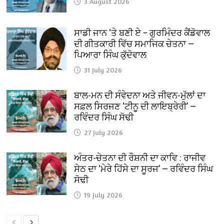
3 August 2026
ਸਾਡੀ ਜਾਨ ‘ਤੇ ਬਣੀ ਏ – ਗੁਰਮਿੰਦਰ ਕੈਂਡੋਵਾਲ
ਦੀ ਗੀਤਕਾਰੀ ਵਿੱਚ ਸਮਾਜਿਕ ਚੇਤਨਾ —
ਪਿਆਰਾ ਸਿੰਘ ਕੁੱਦੋਵਾਲ
31 July 2026
ਬਾਲ-ਮਨ ਦੀ ਸੰਵੇਦਨਾ ਅਤੇ ਜੀਵਨ-ਮੁੱਲਾਂ ਦਾ
ਸਫ਼ਲ ਸਿਰਜਣ ‘ਟੀਨੂ ਦੀ ਲਾਇਬ੍ਰੇਰੀ’ —
ਰਵਿੰਦਰ ਸਿੰਘ ਸੋਢੀ
27 July 2026
ਅੰਤਰ-ਚੇਤਨਾ ਦੀ ਰੌਸ਼ਨੀ ਦਾ ਕਾਵਿ : ਰਾਜੀਵ
ਸੇਠ ਦਾ ‘ਮੇਰੇ ਹਿੱਸੇ ਦਾ ਸੂਰਜ’ — ਰਵਿੰਦਰ ਸਿੰਘ
ਸੋਢੀ
19 July 2026