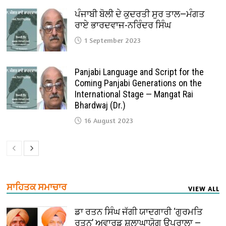
ਪੰਜਾਬੀ ਬੋਲੀ ਦੇ ਕੁਦਰਤੀ ਸੁਰ ਤਾਲ—ਮੰਗਤ
ਰਾਏ ਭਾਰਦਵਾਜ-ਨਰਿੰਦਰ ਸਿੰਘ
1 September 2023
Panjabi Language and Script for the
Coming Panjabi Generations on the
International Stage — Mangat Rai
Bhardwaj (Dr.)
16 August 2023
ਸਾਹਿਤਕ ਸਮਾਚਾਰ
VIEW ALL
ਡਾ ਰਤਨ ਸਿੰਘ ਜੱਗੀ ਯਾਦਗਾਰੀ ‘ਗੁਰਮਤਿ
ਰਤਨ’ ਅਵਾਰਡ ਸ਼ਲਾਘਾਯੋਗ ਉਪਰਾਲਾ —