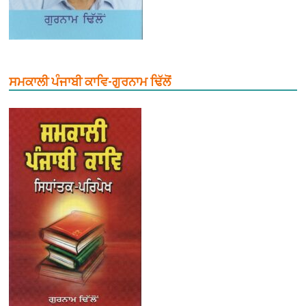
ਸਮਕਾਲੀ ਪੰਜਾਬੀ ਕਾਵਿ-ਗੁਰਨਾਮ ਢਿੱਲੋਂ