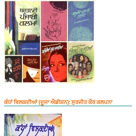
ਕੰਧਾਂ ਵਿਲਕਦੀਆਂ (ਦੂਜਾ ਐਡੀਸ਼ਨ): ਸੁਰਜੀਤ ਕੌਰ ਕਲਪਨਾ