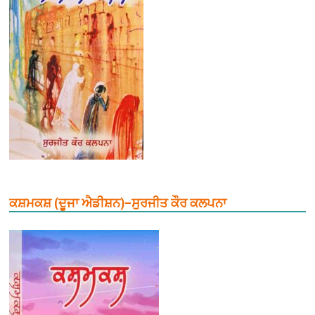
ਕਸ਼ਮਕਸ਼ (ਦੂਜਾ ਐਡੀਸ਼ਨ)–ਸੁਰਜੀਤ ਕੌਰ ਕਲਪਨਾ