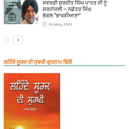
ਸਵਰਗੀ ਸੁਰਜੀਤ ਸਿੰਘ ਪਾਤਰ ਜੀ ਨੂੰ
ਸ਼ਰਧਾਂਜਲੀ — ਨਛੱਤਰ ਸਿੰਘ
ਭੋਗਲ “ਭਾਖੜੀਆਣਾ”
24 May 2024
ਲਹਿੰਦੇ ਸੂਰਜ ਦੀ ਸੁਰਖੀ-ਗੁਰਨਾਮ ਢਿੱਲੋਂ