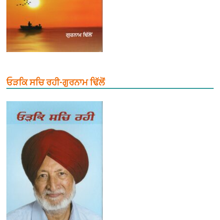
ਓੜਕਿ ਸਚਿ ਰਹੀ-ਗੁਰਨਾਮ ਢਿੱਲੋਂ