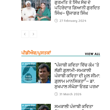
ਗੁਰਮਤਿ ਤੇ ਸਿੱਖ ਸੋਚ ਦੇ
ਪਹਿਰੇਦਾਰ ਗਿਆਨੀ ਗੁਰਦਿਤ
ਸਿੰਘ— ਉਜਾਗਰ ਸਿੰਘ
27 February 2024
ਪੀਡੀਐਫ/ਪੁਸਤਕਾਂ
VIEW ALL
“ਪੰਜਾਬੀ ਕਵਿਤਾ ਵਿੱਚ ਕੰਮ ‘ਤੇ
ਲੱਗੀ ਗ਼ੁਲਾਮੀ–ਸਮਕਾਲੀ
ਪੰਜਾਬੀ ਕਵਿਤਾ ਦੀ ਮੂਲ ਸੀਮਾ:
ਗ਼ੁਲਾਮ ਮਾਨਸਿਕਤਾ”— ਡਾ.
ਸੁਖਪਾਲ ਸੰਘੇੜਾ ਓਰਫ਼ ਪਰਖ਼ਾ
31 March 2026
ਸਮਕਾਲੀ ਪੰਜਾਬੀ ਕਵਿਤਾ