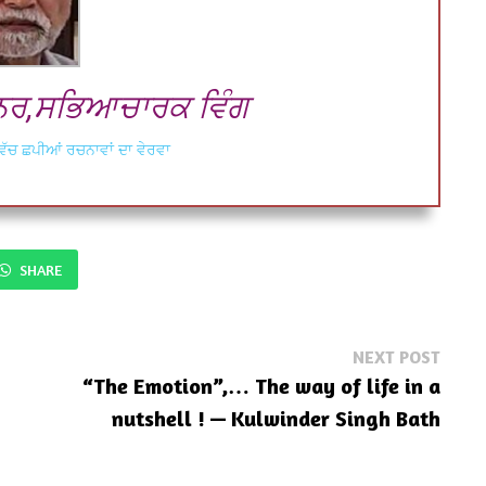
ਨਰ,ਸਭਿਆਚਾਰਕ ਵਿੰਗ
ਿੱਚ ਛਪੀਆਂ ਰਚਨਾਵਾਂ ਦਾ ਵੇਰਵਾ
SHARE
Next
NEXT POST
post:
“The Emotion”,… The way of life in a
nutshell ! — Kulwinder Singh Bath