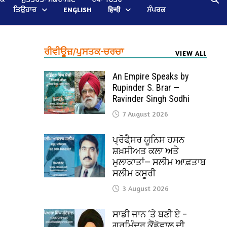
ਤਿਉਹਾਰ
ENGLISH
हिन्दी
ਸੰਪਰਕ
ਰੀਵੀਊਜ਼/ਪੁਸਤਕ-ਚਰਚਾ
VIEW ALL
An Empire Speaks by
Rupinder S. Brar —
Ravinder Singh Sodhi
7 August 2026
ਪ੍ਰੋਫੈ਼ਸਰ ਯੂਨਿਸ ਹਸਨ
ਸ਼ਖ਼ਸੀਅਤ ਕਲਾ ਅਤੇ
ਮੁਲਾਕਾਤਾਂ— ਸਲੀਮ ਆਫ਼ਤਾਬ
ਸਲੀਮ ਕਸੂਰੀ
3 August 2026
ਸਾਡੀ ਜਾਨ ‘ਤੇ ਬਣੀ ਏ –
ਗੁਰਮਿੰਦਰ ਕੈਂਡੋਵਾਲ ਦੀ