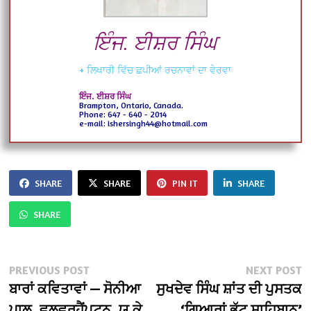
ਇੰਜ. ਈਸ਼ਰ ਸਿੰਘ
+ ਲਿਖਾਰੀ ਵਿੱਚ ਛਪੀਆਂ ਰਚਨਾਵਾਂ ਦਾ ਵੇਰਵਾ
ਇੰਜ. ਈਸ਼ਰ ਸਿੰਘ
Brampton, Ontario, Canada.
Phone: 647 - 640 - 2014
e-mail: ishersingh44@hotmail.com
SHARE
SHARE
PIN IT
SHARE
SHARE
Post
Previous
N
PREVIOUS POST
NEXT POST
post:
po
ਬਾਰਾਂ ਕਵਿਤਾਵਾਂ — ਸੋਨੀਆ
ਸੁਖਦੇਵ ਸਿੰਘ ਸ਼ਾਂਤ ਦੀ ਪੁਸਤਕ
navigation
ਪਾਲ, ਵੁਲਵਰਹੈਂਪਟਨ, ਯੂ.ਕੇ.
‘ਗਿਆਰਾਂ ਭੱਟ ਸਾਹਿਬਾਨ’