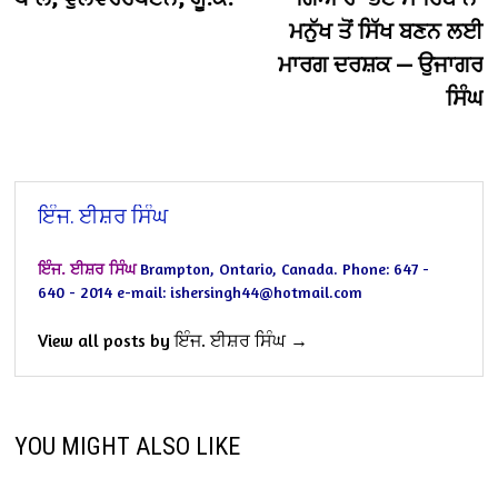
ਮਨੁੱਖ ਤੋਂ ਸਿੱਖ ਬਣਨ ਲਈ
ਮਾਰਗ ਦਰਸ਼ਕ — ਉਜਾਗਰ
ਸਿੰਘ
ਇੰਜ. ਈਸ਼ਰ ਸਿੰਘ
ਇੰਜ. ਈਸ਼ਰ ਸਿੰਘ
Brampton, Ontario, Canada.
Phone: 647 -
640 - 2014
e-mail: ishersingh44@hotmail.com
View all posts by ਇੰਜ. ਈਸ਼ਰ ਸਿੰਘ →
YOU MIGHT ALSO LIKE