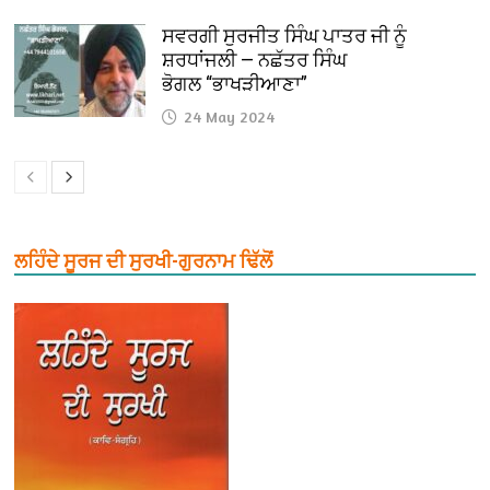
ਸਵਰਗੀ ਸੁਰਜੀਤ ਸਿੰਘ ਪਾਤਰ ਜੀ ਨੂੰ
ਸ਼ਰਧਾਂਜਲੀ — ਨਛੱਤਰ ਸਿੰਘ
ਭੋਗਲ “ਭਾਖੜੀਆਣਾ”
24 May 2024
ਲਹਿੰਦੇ ਸੂਰਜ ਦੀ ਸੁਰਖੀ-ਗੁਰਨਾਮ ਢਿੱਲੋਂ