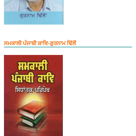
ਸਮਕਾਲੀ ਪੰਜਾਬੀ ਕਾਵਿ-ਗੁਰਨਾਮ ਢਿੱਲੋਂ