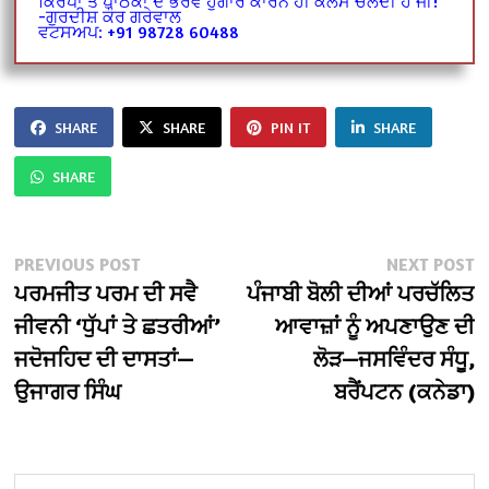
ਕਿਰਪਾ ਤੇ ਪਾਠਕਾਂ ਦੇ ਭਰਵੇਂ ਹੁੰਗਾਰੇ ਕਾਰਨ ਹੀ ਕਲਮ ਚਲਦੀ ਹੈ ਜੀ!
-ਗੁਰਦੀਸ਼ ਕੌਰ ਗਰੇਵਾਲ
ਵਟਸਅਪ: +91 98728 60488
SHARE
SHARE
PIN IT
SHARE
SHARE
Post
Previous
N
PREVIOUS POST
NEXT POST
post:
po
ਪਰਮਜੀਤ ਪਰਮ ਦੀ ਸਵੈ
ਪੰਜਾਬੀ ਬੋਲੀ ਦੀਆਂ ਪਰਚੱਲਿਤ
navigation
ਜੀਵਨੀ ‘ਧੁੱਪਾਂ ਤੇ ਛਤਰੀਆਂ’
ਆਵਾਜ਼ਾਂ ਨੂੰ ਅਪਣਾਉਣ ਦੀ
ਜਦੋਜਹਿਦ ਦੀ ਦਾਸਤਾਂ—
ਲੋੜ—ਜਸਵਿੰਦਰ ਸੰਧੂ,
ਉਜਾਗਰ ਸਿੰਘ
ਬਰੈਂਪਟਨ (ਕਨੇਡਾ)