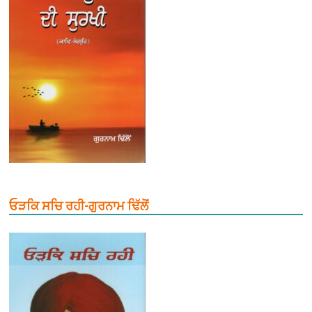
ਓੜਕਿ ਸਚਿ ਰਹੀ-ਗੁਰਨਾਮ ਢਿੱਲੋਂ