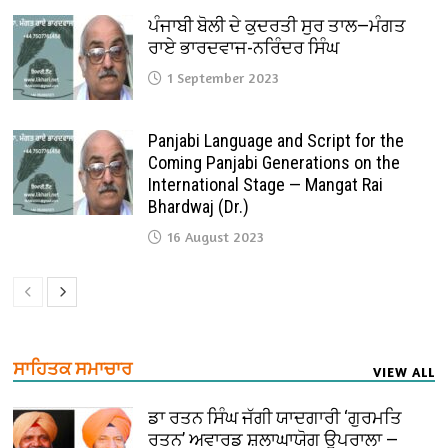
ਪੰਜਾਬੀ ਬੋਲੀ ਦੇ ਕੁਦਰਤੀ ਸੁਰ ਤਾਲ—ਮੰਗਤ
ਰਾਏ ਭਾਰਦਵਾਜ-ਨਰਿੰਦਰ ਸਿੰਘ
1 September 2023
Panjabi Language and Script for the
Coming Panjabi Generations on the
International Stage — Mangat Rai
Bhardwaj (Dr.)
16 August 2023
ਸਾਹਿਤਕ ਸਮਾਚਾਰ
VIEW ALL
ਡਾ ਰਤਨ ਸਿੰਘ ਜੱਗੀ ਯਾਦਗਾਰੀ ‘ਗੁਰਮਤਿ
ਰਤਨ’ ਅਵਾਰਡ ਸ਼ਲਾਘਾਯੋਗ ਉਪਰਾਲਾ —