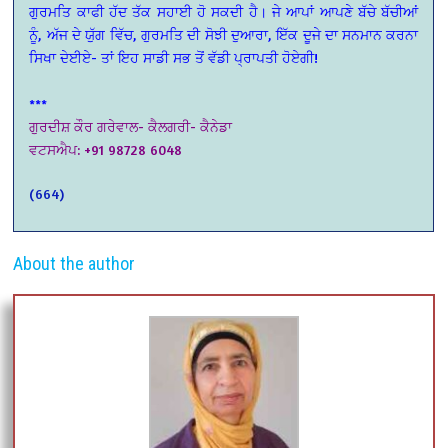
ਗੁਰਮਤਿ ਕਾਫੀ ਹੱਦ ਤੱਕ ਸਹਾਈ ਹੋ ਸਕਦੀ ਹੈ। ਜੇ ਆਪਾਂ ਆਪਣੇ ਬੱਚੇ ਬੱਚੀਆਂ
ਨੂੰ, ਅੱਜ ਦੇ ਯੁੱਗ ਵਿੱਚ, ਗੁਰਮਤਿ ਦੀ ਸੋਝੀ ਦੁਆਰਾ, ਇੱਕ ਦੂਜੇ ਦਾ ਸਨਮਾਨ ਕਰਨਾ
ਸਿਖਾ ਦੇਈਏ- ਤਾਂ ਇਹ ਸਾਡੀ ਸਭ ਤੋਂ ਵੱਡੀ ਪ੍ਰਾਪਤੀ ਹੋਏਗੀ!
***
ਗੁਰਦੀਸ਼ ਕੌਰ ਗਰੇਵਾਲ- ਕੈਲਗਰੀ- ਕੈਨੇਡਾ
ਵਟਸਐਪ: +91 98728 6048
(664)
About the author