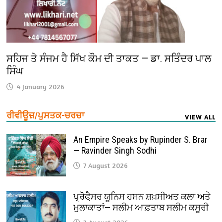
ਸਹਿਜ ਤੇ ਸੰਜਮ ਹੈ ਸਿੱਖ ਕੌਮ ਦੀ ਤਾਕਤ — ਡਾ. ਸਤਿੰਦਰ ਪਾਲ
ਸਿੰਘ
4 January 2026
ਰੀਵੀਊਜ਼/ਪੁਸਤਕ-ਚਰਚਾ
VIEW ALL
An Empire Speaks by Rupinder S. Brar
— Ravinder Singh Sodhi
7 August 2026
ਪ੍ਰੋਫੈ਼ਸਰ ਯੂਨਿਸ ਹਸਨ ਸ਼ਖ਼ਸੀਅਤ ਕਲਾ ਅਤੇ
ਮੁਲਾਕਾਤਾਂ— ਸਲੀਮ ਆਫ਼ਤਾਬ ਸਲੀਮ ਕਸੂਰੀ