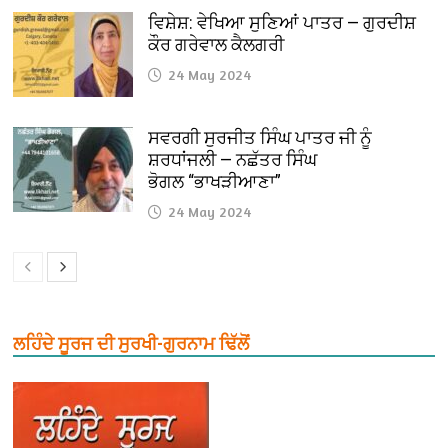
ਵਿਸ਼ੇਸ਼: ਵੇਖਿਆ ਸੁਣਿਆਂ ਪਾਤਰ — ਗੁਰਦੀਸ਼
ਕੌਰ ਗਰੇਵਾਲ ਕੈਲਗਰੀ
24 May 2024
ਸਵਰਗੀ ਸੁਰਜੀਤ ਸਿੰਘ ਪਾਤਰ ਜੀ ਨੂੰ
ਸ਼ਰਧਾਂਜਲੀ — ਨਛੱਤਰ ਸਿੰਘ
ਭੋਗਲ “ਭਾਖੜੀਆਣਾ”
24 May 2024
ਲਹਿੰਦੇ ਸੂਰਜ ਦੀ ਸੁਰਖੀ-ਗੁਰਨਾਮ ਢਿੱਲੋਂ