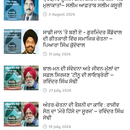
ਮੁਲਾਕਾਤਾਂ— ਸਲੀਮ ਆਫ਼ਤਾਬ ਸਲੀਮ ਕਸੂਰੀ
3 August 2026
ਸਾਡੀ ਜਾਨ ‘ਤੇ ਬਣੀ ਏ – ਗੁਰਮਿੰਦਰ ਕੈਂਡੋਵਾਲ
ਦੀ ਗੀਤਕਾਰੀ ਵਿੱਚ ਸਮਾਜਿਕ ਚੇਤਨਾ —
ਪਿਆਰਾ ਸਿੰਘ ਕੁੱਦੋਵਾਲ
31 July 2026
ਬਾਲ-ਮਨ ਦੀ ਸੰਵੇਦਨਾ ਅਤੇ ਜੀਵਨ-ਮੁੱਲਾਂ ਦਾ
ਸਫ਼ਲ ਸਿਰਜਣ ‘ਟੀਨੂ ਦੀ ਲਾਇਬ੍ਰੇਰੀ’ —
ਰਵਿੰਦਰ ਸਿੰਘ ਸੋਢੀ
27 July 2026
ਅੰਤਰ-ਚੇਤਨਾ ਦੀ ਰੌਸ਼ਨੀ ਦਾ ਕਾਵਿ : ਰਾਜੀਵ
ਸੇਠ ਦਾ ‘ਮੇਰੇ ਹਿੱਸੇ ਦਾ ਸੂਰਜ’ — ਰਵਿੰਦਰ ਸਿੰਘ
ਸੋਢੀ
19 July 2026