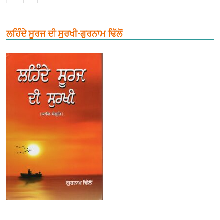
ਲਹਿੰਦੇ ਸੂਰਜ ਦੀ ਸੁਰਖੀ-ਗੁਰਨਾਮ ਢਿੱਲੋਂ