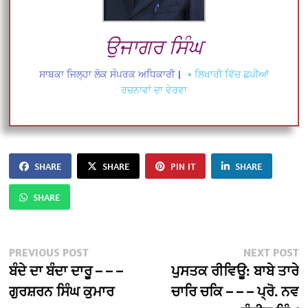
ਉਜਾਗਰ ਸਿੰਘ
ਸਾਬਕਾ ਜਿਲ੍ਹਾ ਲੋਕ ਸੰਪਰਕ ਅਧਿਕਾਰੀ
|
+ ਲਿਖਾਰੀ ਵਿੱਚ ਛਪੀਆਂ
ਰਚਨਾਵਾਂ ਦਾ ਵੇਰਵਾ
SHARE
SHARE
PIN IT
SHARE
SHARE
Post
Previous
N
PREVIOUS POST
NEXT POST
post:
po
ਬੰਦੇ ਦਾ ਬੰਦਾ ਦਾਰੂ – – –
ਪੁਸਤਕ ਰੀਵਿਊ: ਬਾਬੇ ਤਾਰੇ
navigation
ਗੁਰਸ਼ਰਨ ਸਿੰਘ ਕੁਮਾਰ
ਚਾਰਿ ਚਕਿ – – – ਪ੍ਰੋ. ਨਵ