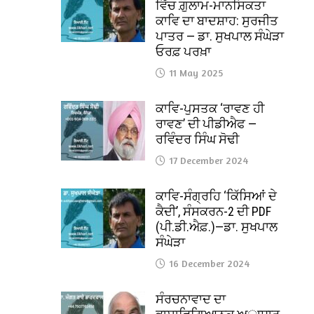
ਵਿੱਚ ਗ਼ੁਲਾਮ-ਮਾਨਸਿਕਤਾ
ਕਾਵਿ ਦਾ ਬਾਦਸ਼ਾਹ: ਸੁਰਜੀਤ
ਪਾਤਰ — ਡਾ. ਸੁਖਪਾਲ ਸੰਘੇੜਾ
ਓਰਫ਼ ਪਰਖ਼ਾ
11 May 2025
ਕਾਵਿ-ਪੁਸਤਕ ‘ਰਾਵਣ ਹੀ
ਰਾਵਣ’ ਦੀ ਪੀਡੀਐਫ —
ਰਵਿੰਦਰ ਸਿੰਘ ਸੋਢੀ
17 December 2024
ਕਾਵਿ-ਸੰਗ੍ਰਹਿ ‘ਕਿੱਸਿਆਂ ਦੇ
ਕੈਦੀ’, ਸੰਸਕਰਨ-2 ਦੀ PDF
(ਪੀ.ਡੀ.ਐਫ਼.)—ਡਾ. ਸੁਖਪਾਲ
ਸੰਘੇੜਾ
16 December 2024
ਸੰਰਚਨਾਵਾਦ ਦਾ