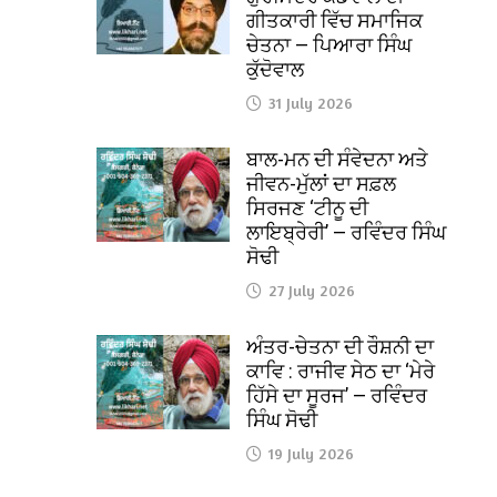
ਗੀਤਕਾਰੀ ਵਿੱਚ ਸਮਾਜਿਕ
ਚੇਤਨਾ — ਪਿਆਰਾ ਸਿੰਘ
ਕੁੱਦੋਵਾਲ
31 July 2026
ਬਾਲ-ਮਨ ਦੀ ਸੰਵੇਦਨਾ ਅਤੇ
ਜੀਵਨ-ਮੁੱਲਾਂ ਦਾ ਸਫ਼ਲ
ਸਿਰਜਣ ‘ਟੀਨੂ ਦੀ
ਲਾਇਬ੍ਰੇਰੀ’ — ਰਵਿੰਦਰ ਸਿੰਘ
ਸੋਢੀ
27 July 2026
ਅੰਤਰ-ਚੇਤਨਾ ਦੀ ਰੌਸ਼ਨੀ ਦਾ
ਕਾਵਿ : ਰਾਜੀਵ ਸੇਠ ਦਾ ‘ਮੇਰੇ
ਹਿੱਸੇ ਦਾ ਸੂਰਜ’ — ਰਵਿੰਦਰ
ਸਿੰਘ ਸੋਢੀ
19 July 2026