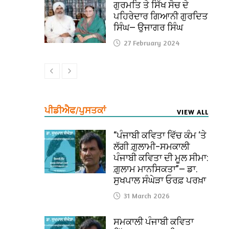
ਗੁਰਮਤਿ ਤੇ ਸਿੱਖ ਸੋਚ ਦੇ
ਪਹਿਰੇਦਾਰ ਗਿਆਨੀ ਗੁਰਦਿਤ
ਸਿੰਘ— ਉਜਾਗਰ ਸਿੰਘ
27 February 2024
ਪੀਡੀਐਫ/ਪੁਸਤਕਾਂ
VIEW ALL
“ਪੰਜਾਬੀ ਕਵਿਤਾ ਵਿੱਚ ਕੰਮ ‘ਤੇ
ਲੱਗੀ ਗ਼ੁਲਾਮੀ–ਸਮਕਾਲੀ
ਪੰਜਾਬੀ ਕਵਿਤਾ ਦੀ ਮੂਲ ਸੀਮਾ:
ਗ਼ੁਲਾਮ ਮਾਨਸਿਕਤਾ”— ਡਾ.
ਸੁਖਪਾਲ ਸੰਘੇੜਾ ਓਰਫ਼ ਪਰਖ਼ਾ
31 March 2026
ਸਮਕਾਲੀ ਪੰਜਾਬੀ ਕਵਿਤਾ