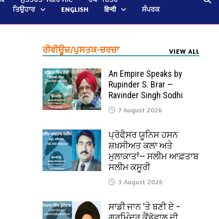
ਤਿਉਹਾਰ
ENGLISH
हिन्दी
ਸੰਪਰਕ
ਰੀਵੀਊਜ਼/ਪੁਸਤਕ-ਚਰਚਾ
VIEW ALL
An Empire Speaks by
Rupinder S. Brar —
Ravinder Singh Sodhi
7 August 2026
ਪ੍ਰੋਫੈ਼ਸਰ ਯੂਨਿਸ ਹਸਨ
ਸ਼ਖ਼ਸੀਅਤ ਕਲਾ ਅਤੇ
ਮੁਲਾਕਾਤਾਂ— ਸਲੀਮ ਆਫ਼ਤਾਬ
ਸਲੀਮ ਕਸੂਰੀ
3 August 2026
ਸਾਡੀ ਜਾਨ ‘ਤੇ ਬਣੀ ਏ –
ਗੁਰਮਿੰਦਰ ਕੈਂਡੋਵਾਲ ਦੀ