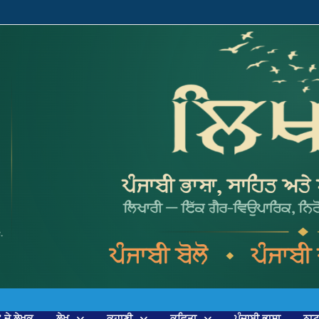
’ ਦੇ ਲੇਖਕ
ਲੇਖ
ਕਹਾਣੀ
ਕਵਿਤਾ
ਪੰਜਾਬੀ ਭਾਸ਼ਾ
ਨਾ