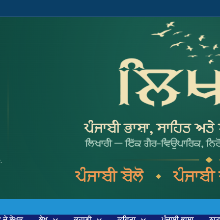
’ ਦੇ ਲੇਖਕ
ਲੇਖ
ਕਹਾਣੀ
ਕਵਿਤਾ
ਪੰਜਾਬੀ ਭਾਸ਼ਾ
ਨਾ