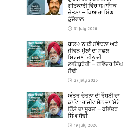
ਗੀਤਕਾਰੀ ਵਿੱਚ ਸਮਾਜਿਕ
ਚੇਤਨਾ — ਪਿਆਰਾ ਸਿੰਘ
ਕੁੱਦੋਵਾਲ
31 July 2026
ਬਾਲ-ਮਨ ਦੀ ਸੰਵੇਦਨਾ ਅਤੇ
ਜੀਵਨ-ਮੁੱਲਾਂ ਦਾ ਸਫ਼ਲ
ਸਿਰਜਣ ‘ਟੀਨੂ ਦੀ
ਲਾਇਬ੍ਰੇਰੀ’ — ਰਵਿੰਦਰ ਸਿੰਘ
ਸੋਢੀ
27 July 2026
ਅੰਤਰ-ਚੇਤਨਾ ਦੀ ਰੌਸ਼ਨੀ ਦਾ
ਕਾਵਿ : ਰਾਜੀਵ ਸੇਠ ਦਾ ‘ਮੇਰੇ
ਹਿੱਸੇ ਦਾ ਸੂਰਜ’ — ਰਵਿੰਦਰ
ਸਿੰਘ ਸੋਢੀ
19 July 2026