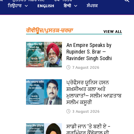
ਤਿਉਹਾਰ
ENGLISH
हिन्दी
ਸੰਪਰਕ
ਰੀਵੀਊਜ਼/ਪੁਸਤਕ-ਚਰਚਾ
VIEW ALL
An Empire Speaks by
Rupinder S. Brar —
Ravinder Singh Sodhi
7 August 2026
ਪ੍ਰੋਫੈ਼ਸਰ ਯੂਨਿਸ ਹਸਨ
ਸ਼ਖ਼ਸੀਅਤ ਕਲਾ ਅਤੇ
ਮੁਲਾਕਾਤਾਂ— ਸਲੀਮ ਆਫ਼ਤਾਬ
ਸਲੀਮ ਕਸੂਰੀ
3 August 2026
ਸਾਡੀ ਜਾਨ ‘ਤੇ ਬਣੀ ਏ –
ਗੁਰਮਿੰਦਰ ਕੈਂਡੋਵਾਲ ਦੀ