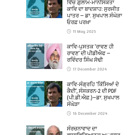
ਵਿੱਚ ਗ਼ੁਲਾਮ-ਮਾਨਸਿਕਤਾ
ਕਾਵਿ ਦਾ ਬਾਦਸ਼ਾਹ: ਸੁਰਜੀਤ
ਪਾਤਰ — ਡਾ. ਸੁਖਪਾਲ ਸੰਘੇੜਾ
ਓਰਫ਼ ਪਰਖ਼ਾ
11 May 2025
ਕਾਵਿ-ਪੁਸਤਕ ‘ਰਾਵਣ ਹੀ
ਰਾਵਣ’ ਦੀ ਪੀਡੀਐਫ —
ਰਵਿੰਦਰ ਸਿੰਘ ਸੋਢੀ
17 December 2024
ਕਾਵਿ-ਸੰਗ੍ਰਹਿ ‘ਕਿੱਸਿਆਂ ਦੇ
ਕੈਦੀ’, ਸੰਸਕਰਨ-2 ਦੀ PDF
(ਪੀ.ਡੀ.ਐਫ਼.)—ਡਾ. ਸੁਖਪਾਲ
ਸੰਘੇੜਾ
16 December 2024
ਸੰਰਚਨਾਵਾਦ ਦਾ