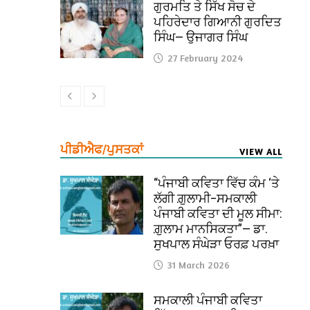
ਗੁਰਮਤਿ ਤੇ ਸਿੱਖ ਸੋਚ ਦੇ
ਪਹਿਰੇਦਾਰ ਗਿਆਨੀ ਗੁਰਦਿਤ
ਸਿੰਘ— ਉਜਾਗਰ ਸਿੰਘ
27 February 2024
ਪੀਡੀਐਫ/ਪੁਸਤਕਾਂ
VIEW ALL
“ਪੰਜਾਬੀ ਕਵਿਤਾ ਵਿੱਚ ਕੰਮ ‘ਤੇ
ਲੱਗੀ ਗ਼ੁਲਾਮੀ–ਸਮਕਾਲੀ
ਪੰਜਾਬੀ ਕਵਿਤਾ ਦੀ ਮੂਲ ਸੀਮਾ:
ਗ਼ੁਲਾਮ ਮਾਨਸਿਕਤਾ”— ਡਾ.
ਸੁਖਪਾਲ ਸੰਘੇੜਾ ਓਰਫ਼ ਪਰਖ਼ਾ
31 March 2026
ਸਮਕਾਲੀ ਪੰਜਾਬੀ ਕਵਿਤਾ