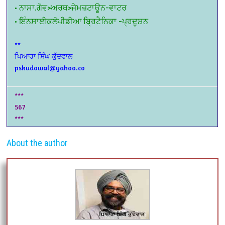
• ਨਾਸਾ.ਗੋਵ>ਅਰਥ>ਜੇਮਜ਼ਟਾਊਨ-ਵਾਟਰ
• ਇੰਨਸਾਈਕਲੋਪੀਡੀਆ ਬ੍ਰਿਟੈਨਿਕਾ -ਪ੍ਰਦੂਸ਼ਨ
**
ਪਿਆਰਾ ਸਿੰਘ ਕੁੱਦੋਵਾਲ
pskudowal@yahoo.co
***
567
***
About the author