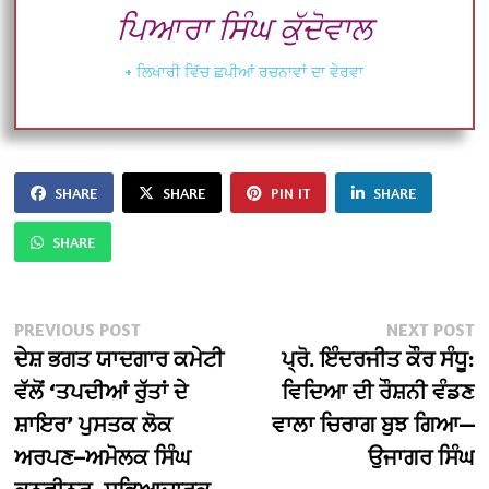
ਪਿਆਰਾ ਸਿੰਘ ਕੁੱਦੋਵਾਲ
+ ਲਿਖਾਰੀ ਵਿੱਚ ਛਪੀਆਂ ਰਚਨਾਵਾਂ ਦਾ ਵੇਰਵਾ
SHARE
SHARE
PIN IT
SHARE
SHARE
Post
Previous
N
PREVIOUS POST
NEXT POST
post:
po
ਦੇਸ਼ ਭਗਤ ਯਾਦਗਾਰ ਕਮੇਟੀ
ਪ੍ਰੋ. ਇੰਦਰਜੀਤ ਕੌਰ ਸੰਧੂ:
navigation
ਵੱਲੋਂ ‘ਤਪਦੀਆਂ ਰੁੱਤਾਂ ਦੇ
ਵਿਦਿਆ ਦੀ ਰੌਸ਼ਨੀ ਵੰਡਣ
ਸ਼ਾਇਰ’ ਪੁਸਤਕ ਲੋਕ
ਵਾਲਾ ਚਿਰਾਗ ਬੁਝ ਗਿਆ—
ਅਰਪਣ–ਅਮੋਲਕ ਸਿੰਘ
ਉਜਾਗਰ ਸਿੰਘ