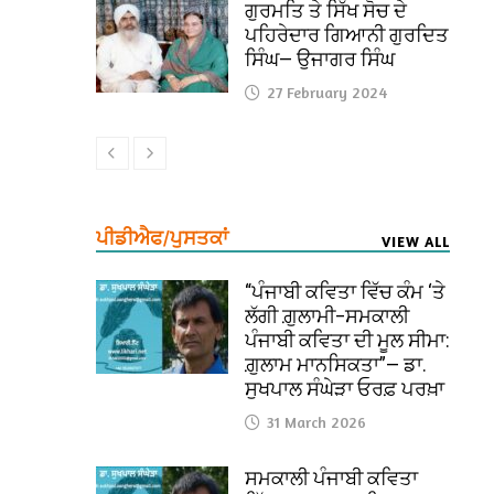
ਗੁਰਮਤਿ ਤੇ ਸਿੱਖ ਸੋਚ ਦੇ
ਪਹਿਰੇਦਾਰ ਗਿਆਨੀ ਗੁਰਦਿਤ
ਸਿੰਘ— ਉਜਾਗਰ ਸਿੰਘ
27 February 2024
ਪੀਡੀਐਫ/ਪੁਸਤਕਾਂ
VIEW ALL
“ਪੰਜਾਬੀ ਕਵਿਤਾ ਵਿੱਚ ਕੰਮ ‘ਤੇ
ਲੱਗੀ ਗ਼ੁਲਾਮੀ–ਸਮਕਾਲੀ
ਪੰਜਾਬੀ ਕਵਿਤਾ ਦੀ ਮੂਲ ਸੀਮਾ:
ਗ਼ੁਲਾਮ ਮਾਨਸਿਕਤਾ”— ਡਾ.
ਸੁਖਪਾਲ ਸੰਘੇੜਾ ਓਰਫ਼ ਪਰਖ਼ਾ
31 March 2026
ਸਮਕਾਲੀ ਪੰਜਾਬੀ ਕਵਿਤਾ