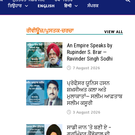
ਤਿਉਹਾਰ
ENGLISH
हिन्दी
ਸੰਪਰਕ
ਰੀਵੀਊਜ਼/ਪੁਸਤਕ-ਚਰਚਾ
VIEW ALL
An Empire Speaks by
Rupinder S. Brar —
Ravinder Singh Sodhi
7 August 2026
ਪ੍ਰੋਫੈ਼ਸਰ ਯੂਨਿਸ ਹਸਨ
ਸ਼ਖ਼ਸੀਅਤ ਕਲਾ ਅਤੇ
ਮੁਲਾਕਾਤਾਂ— ਸਲੀਮ ਆਫ਼ਤਾਬ
ਸਲੀਮ ਕਸੂਰੀ
3 August 2026
ਸਾਡੀ ਜਾਨ ‘ਤੇ ਬਣੀ ਏ –
ਗੁਰਮਿੰਦਰ ਕੈਂਡੋਵਾਲ ਦੀ