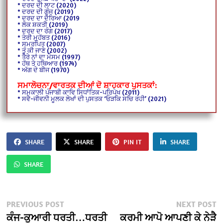
* ਦਰਦ ਦੀ ਲਾਟ (2020)
* ਦਰਦ ਦੀ ਗੂੰਜ (2019)
* ਦਰਦ ਦਾ ਦਰਿਆ (2019
* ਲੋਕ ਸ਼ਕਤੀ (2019)
* ਦਰਦ ਦਾ ਰੰਗ (2017)
* ਤੇਰੀ ਮੁਹੱਬਤ (2016)
* ਸਮਰਪਿਤ (2007)
* ਤੂੰ ਕੀ ਜਾਣੇ (2002)
* ਤੇਰੇ ਨਾਂ ਦਾ ਮੌਸਮ (1997)
* ਹੱਥ ਤੇ ਹਥਿਆਰ (1974)
* ਅੱਗ ਦੇ ਬੀਜ (1970)
ਸਮਾਲੋਚਨਾ/ਵਾਰਤਕ ਦੀਆਂ ਦੋ ਸ਼ਾਹਕਾਰ ਪੁਸਤਕਾਂ:
* ਸਮਕਾਲੀ ਪੰਜਾਬੀ ਕਾਵਿ ਸਿਧਾਂਤਿਕ-ਪਰਿਪੇਖ (2011)
* ਸਵੈ-ਜੀਵਨੀ ਮੂਲਕ ਲੇਖਾਂ ਦੀ ਪੁਸਤਕ ‘ਓੜਕਿ ਸਚਿ ਰਹੀ’ (2021)
SHARE
SHARE
PIN IT
SHARE
SHARE
Post
Previous
N
PREVIOUS POST
NEXT POST
post:
po
ਕੰਜ-ਕੁਆਰੀ ਧਰਤੀ…ਧਰਤੀ
ਕਰਮੀ ਆਪੋ ਆਪਣੀ ਕੇ ਨੇੜੈ