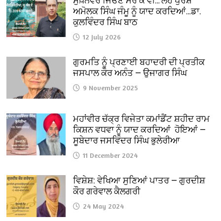
ਸੁਖ਼ਨਵਰ ਜਿਓਣ ਮਰ ਕੇ ਵੀ…‘ਲੋਹ ਪੁਰਸ਼’
ਅਮੋਲਕ ਸਿੰਘ ਜੰਮੂ ਨੂੰ ਯਾਦ ਕਰਦਿਆਂ…ਡਾ.
ਕੁਲਵਿੰਦਰ ਸਿੰਘ ਬਾਠ
12 July 2026
ਗੁਰਮਤਿ ਨੂੰ ਪ੍ਰਣਾਈ ਬਹਾਦਰੀ ਦੀ ਪ੍ਰਤੀਕ
ਜਸਪਾਲ ਕੌਰ ਅਨੰਤ — ਉਜਾਗਰ ਸਿੰਘ
9 November 2025
ਮਹਾਂਵੀਰ ਚੱਕ੍ਰ ਵਿਜੇਤਾ ਕਮਾਂਡੈਂਟ ਸ਼ਹੀਦ ਰਾਮ
ਕਿਸ਼ਨ ਵਧਵਾ ਨੂੰ ਯਾਦ ਕਰਦਿਆਂ ਹੋਇਆਂ —
ਸੂਬੇਦਾਰ ਜਸਵਿੰਦਰ ਸਿੰਘ ਭੁਲੇਰੀਆ
11 December 2024
ਵਿਸ਼ੇਸ਼: ਵੇਖਿਆ ਸੁਣਿਆਂ ਪਾਤਰ — ਗੁਰਦੀਸ਼
ਕੌਰ ਗਰੇਵਾਲ ਕੈਲਗਰੀ
24 May 2024