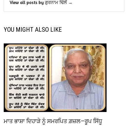
View all posts by ਗੁਰਨਾਮ ਢਿੱਲੋਂ →
YOU MIGHT ALSO LIKE
ਮਾਤ ਭਾਸ਼ਾ ਦਿਹਾੜੇ ਨੂੰ ਸਮਰਪਿਤ ਗ਼ਜ਼ਲ—ਰੂਪ ਸਿੱਧੂ