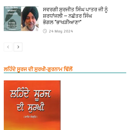
ਸਵਰਗੀ ਸੁਰਜੀਤ ਸਿੰਘ ਪਾਤਰ ਜੀ ਨੂੰ
ਸ਼ਰਧਾਂਜਲੀ — ਨਛੱਤਰ ਸਿੰਘ
ਭੋਗਲ “ਭਾਖੜੀਆਣਾ”
24 May 2024
ਲਹਿੰਦੇ ਸੂਰਜ ਦੀ ਸੁਰਖੀ-ਗੁਰਨਾਮ ਢਿੱਲੋਂ