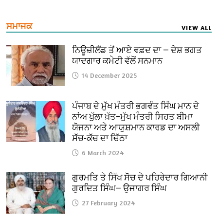
ਸਮਾਜਕ
VIEW ALL
ਨਿਊਜ਼ੀਲੈਂਡ ਤੋਂ ਆਏ ਵਫ਼ਦ ਦਾ — ਦੇਸ਼ ਭਗਤ
ਯਾਦਗਾਰ ਕਮੇਟੀ ਵੱਲੋਂ ਸਨਮਾਨ
14 December 2025
ਪੰਜਾਬ ਦੇ ਮੁੱਖ ਮੰਤਰੀ ਭਗਵੰਤ ਸਿੰਘ ਮਾਨ ਦੇ
ਨਾਂਅ ਖੁੱਲਾ ਖ਼ੱਤ–ਮੁੱਖ ਮੰਤਰੀ ਸਿਹਤ ਬੀਮਾ
ਯੋਜਨਾ ਅਤੇ ਆਯੁਸ਼ਮਾਨ ਕਾਰਡ ਦਾ ਅਸਲੀ
ਸੱਚ-ਕੱਚ ਦਾ ਚਿੱਠਾ
6 March 2024
ਗੁਰਮਤਿ ਤੇ ਸਿੱਖ ਸੋਚ ਦੇ ਪਹਿਰੇਦਾਰ ਗਿਆਨੀ
ਗੁਰਦਿਤ ਸਿੰਘ— ਉਜਾਗਰ ਸਿੰਘ
27 February 2024