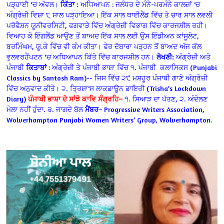
ਪੜ੍ਹਾਈ ‘ਚ ਅੱਵਲ।
ਕਿੱਤਾ :
ਅਧਿਆਪਨ : ਜਲੰਧਰ ਦੇ ਮੰਨੇ-ਪਰਮੰਨੇ ਕਾਲਜ਼ਾਂ 'ਚ
ਅੰਗ੍ਰੇਜ਼ੀ ਵਿਸ਼ਾ ੮ ਸਾਲ ਪੜ੍ਹਾਇਆ।
ਇੱਕ ਸਾਲ ਥਾਈਲੈਂਡ ਵਿੱਚ ਤੇ ਚਾਰ ਸਾਲ ਲਵਲੀ
ਪਰੋਫੈਸ਼ਨ ਯੂਨੀਵਰਸਿਟੀ, ਫਗਵਾੜੇ ਵਿੱਚ ਅੰਗ੍ਰੇਜ਼ੀ ਵਿਭਾਗ ਵਿੱਚ ਕਾਰਜਸ਼ੀਲ ਰਹੀ।
ਵਿਆਹ ਕੇ ਇੰਗਲੈਂਡ ਆਉਣ ਤੋਂ ਬਾਅਦ ਇੱਕ ਸਾਲ ਲਈ ਉਸ ਇੰਡੀਅਨ ਕਾਂਸੂਲੇਟ,
ਬਰਮਿੰਘਮ, ਯੂ.ਕੇ ਵਿੱਚ ਵੀ ਕੰਮ ਕੀਤਾ। ਫੇਰ ਦੋਬਾਰਾ ਪੜ੍ਹਨ ਤੋਂ ਬਾਅਦ ਅੱਜ ਕੱਲ
ਵੁਲਵਰਹੈਂਪਟਨ ‘ਚ ਅਧਿਆਪਨ ਕਿੱਤੇ ਵਿੱਚ ਕਾਰਜਸ਼ੀਲ ਹਨ।
ਲੇਖਣੀ:
ਅੰਗ੍ਰੇਜ਼ੀ ਅਤੇ
ਪੰਜਾਬੀ
ਕਿਤਾਬਾਂ
: ਅੰਗ੍ਰੇਜ਼ੀ ਤੇ ਪੰਜਾਬੀ ਭਾਸ਼ਾ ਵਿੱਚ
੧. ਪੰਜਾਬੀ ਕਲਾਸਿਕਸ (Punjabi
Classics by Santosh Ram)-- ਜਿਸ ਵਿੱਚ ੨੯ ਮਸ਼ਹੂਰ ਪੰਜਾਬੀ ਗਾਣੇ ਅੰਗ੍ਰੇਜ਼ੀ
ਵਿੱਚ ਅਨੁਵਾਦ ਕੀਤੇ।
੨. ਤ੍ਰਿਸ਼ਾ'ਸ ਲਾਕਡਾਊਨ ਡਾਇਰੀ (Trisha’s Lockdown
Diary)
ਪੰਜਾਬੀ ਭਾਸ਼ਾ ਦੇ ਸਾਂਝੇ ਕਾਵਿ ਸੰਗ੍ਰਹਿ–
੧. ਸਿਆੜ ਦਾ ਪੱਤਣ, ੨. ਅੰਦੋਲਣ
ਮੇਲਾ ਨਹੀਂ ਹੁੰਦਾ. ੩. ਜਾਗਦੇ ਬੋਲ
ਮੈਂਬਰ
– Progressive Writers Association,
Wolverhampton Punjabi Women Writers’ Group, Wolverhampton.